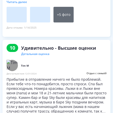
Виктории, Йонасу, Лилиане, Сёрену, Александру и
Читать далее
Тристану, что так хорошо за нами присматривали.
Очень рекомендую!
+
5
фото
Дата отзыва:
1/14/2025
10
Удивительно - Высшие оценки
Детальная оценка
Tim M
Отдых с семьёй
Дата путешествия:
12/31/2024
Прибытие в отправление ничего не было проблемой.
Если тебе что-то понадобится, просто спроси. Спа был
превосходным, Номера красивы. Лыжи в и Лыжи вне
меня (папа) и мои 18 и 21-летние мальчики были просто
супер. Камин-бар и бар Sky были красивы для напитков
и игральных карт, музыка в баре Sky поздним вечером.
Если у вас есть начинающий лыжник (мама в нашем
случае) получите трассу, обращенную к комнате, так как