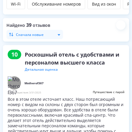
Wi-Fi
Обслуживание номеров
Вид из окон
Р
39
Найдено
отзывов
Сначала новые
10
Роскошный отель с удобствами и
персоналом высшего класса
Детальная оценка
Motherof367
Путешествие с парой
Дата путешествия:
3/31/2025
Все в этом отеле источает класс. Наш потрясающий
номер с видом на склоны с двух сторон был огромным и
очень хорошо оборудован. Все удобства в отеле были
первоклассными, включая красивый спа-центр. Что
делает этот отель действительно выделяется
замечательным персоналом команды, которые
действительно идут выше и дальше, чтобы помочь с