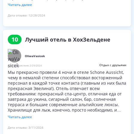
солнце светит красиво на балконе, однако вы также
Читать далее
можете наслаждаться им в Спа и террасе, и мы никогда
не были далеко, когда мама устала от склонов. Еда и
Дата отзыва:
12/28/2024
вино, ну, я сделаю это легко, это было 101% каждый
день. Команда по обслуживанию ресторанов была на
101% ежедневной. Нам было трудно уехать. Аренда лыж
на черном ходу отеля. Основная зона катания около 5 -
10
Лучший отель в ХохЗельдене
8 минут (короткая лыжня и короткая гондола) . Автобус
едет в Солден несколько раз в день. Каждый член
команды был доброжелательным, номера очень чистые.
OliwaVasicek
Этот опыт навсегда запечатлелся в нашей семейной
памяти. Другие гости были прекрасны, и это было
Отдых с друзьями
Дата путешествия:
2/29/2024
очень успокаивающим и необыкновенным опытом.
Мы прекрасно провели 4 ночи в отеле Schone Aussicht,
Увидимся снова и спасибо.
чему в немалой степени способствовал восторженный
персонал в каждой точке контакта (главным из них была
прекрасная Эвелина!). Отель отвечает всем
требованиям: прекрасный спа-центр, отличная еда от
завтрака до ужина, сигарный салон, бар, солнечная
терраса и большие современные альпийские люксы.
Хранилище для лыж, конечно, просто необходимо, и
технически это один из немногих отелей с лыжным
Читать далее
входом/ски-аутом в регионе, хотя для этого потребуется
около 5 метров ходьбы!
Дата отзыва:
3/11/2024