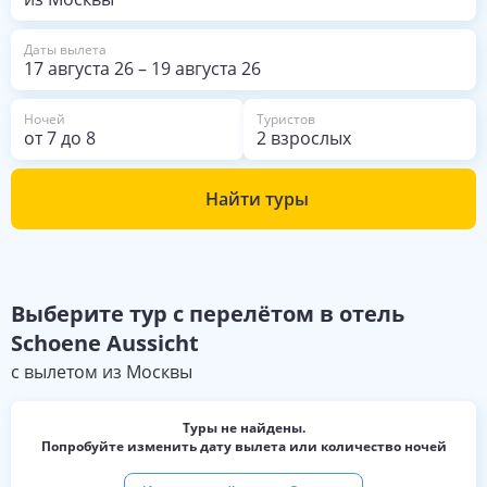
манере - и сомелье был звездой
их всех. Спасибо всем!
Даты вылета
17 августа 26
–
19 августа 26
Ночей
Туристов
от
7
до
8
2 взрослых
Найти туры
Выберите
тур с перелётом в отель
Schoene Aussicht
с вылетом из
Москвы
Туры не найдены.
Попробуйте изменить дату вылета или количество ночей