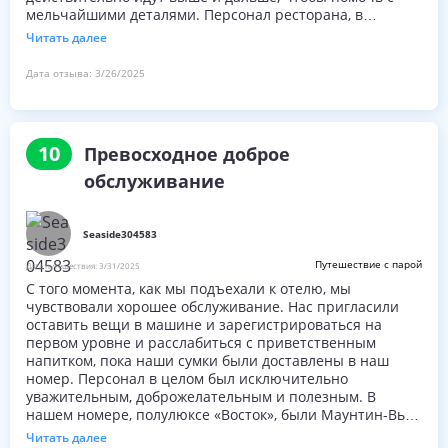
мельчайшими деталями. Персонал ресторана, в
частности, заслуживает похвалы за подачу первого
Читать далее
класса в дружеской манере - и сомелье был звездой их
всех. Спасибо всем!
Дата отзыва:
3/26/2025
10
Превосходное доброе
обслуживание
Seaside304583
Путешествие с парой
Дата путешествия:
3/31/2025
С того момента, как мы подъехали к отелю, мы
чувствовали хорошее обслуживание. Нас пригласили
оставить вещи в машине и зарегистрироваться на
первом уровне и расслабиться с приветственным
напитком, пока наши сумки были доставлены в наш
номер. Персонал в целом был исключительно
уважительным, доброжелательным и полезным. В
нашем номере, полулюксе «Восток», были Маунтин-Вью
и много света. Номер был щедро просторным с
Читать далее