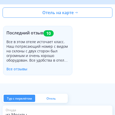
Отель на карте
Последний отзыв
10
Все в этом отеле источает класс.
Наш потрясающий номер с видом
на склоны с двух сторон был
огромным и очень хорошо
оборудован. Все удобства в отеле
были первоклассными, включая
Все отзывы
красивый спа-центр. Что делает
этот отель действительно
выделяется замечательным
персоналом команды, которые
действительно идут выше и
дальше, чтобы помочь с
мельчайшими деталями.
Тур с перелётом
Отель
Персонал ресторана, в частности,
заслуживает похвалы за подачу
из Москвы
Откуда
первого класса в дружеской