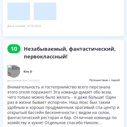
современной ванной комнатой с двойной раковиной.
Дата отзыва:
3/10/2025
10
Незабываемый, фантастический,
первоклассный!
Kim D
Путешествие с парой
Дата путешествия:
1/31/2025
Внимательность и гостеприимство всего персонала
этого отеля поражают! Эта команда думает обо всем,
чего только можно было желать - и даже больше! Один
раз в жизни бывает испорчен. Наш люкс был таким
удобным и хорошо продуманным, красивый спа-центр и
открытый бассейн бесконечности с видом на склон,
фантастический ресторан и бар. Отличная команда по
хозяйству и кухне! Отдельное спасибо Николе,