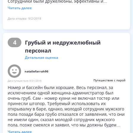
Сотрудники были дружелюбны, эффективны и
приветливы.
Читать далее
Дата отзыва:
9/2/2018
4
Грубый и недружелюбный
персонал
Детальная оценка
nataliefarrah96
Путешествие с парой
Дата путешествия:
8/31/2018
Номер и бассейн были хорошие. Весь персонал, за
исключением одной женщина-администратор был
очень груб. Сам - номер кухни не включал тостер или
принесли штопор. Требуемый использовать их
открывалку в баре, однако, молодой сотрудник мужского
пола позади бара грубо отказался от заявления, что они
не имели один, сказал молодой сотрудник мужского
пола, позже смеялся и заявил, что мы должны будем
заплатить 5 левов, чтобы использовать его, очень
Читать далее