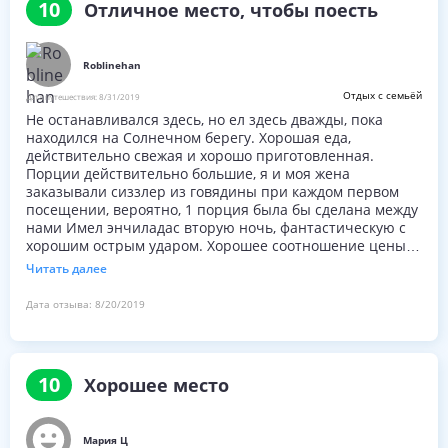
10
Отличное место, чтобы поесть
Roblinehan
Отдых с семьёй
Дата путешествия:
8/31/2019
Не останавливался здесь, но ел здесь дважды, пока
находился на Солнечном берегу. Хорошая еда,
действительно свежая и хорошо приготовленная.
Порции действительно большие, я и моя жена
заказывали сиззлер из говядины при каждом первом
посещении, вероятно, 1 порция была бы сделана между
нами Имел энчиладас вторую ночь, фантастическую с
хорошим острым ударом. Хорошее соотношение цены и
качества и нашел персонал очень приятным.
Читать далее
Дата отзыва:
8/20/2019
10
Хорошее место
Мария Ц