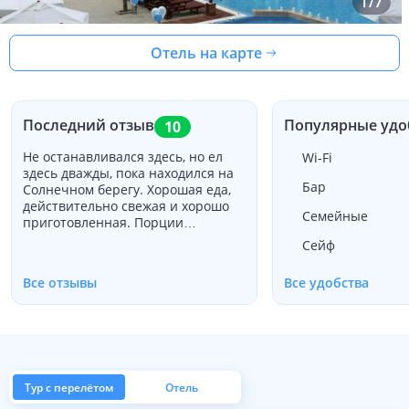
1
/
7
Отель на карте
Последний отзыв
Популярные удо
10
Не останавливался здесь, но ел
Wi-Fi
здесь дважды, пока находился на
Бар
Солнечном берегу. Хорошая еда,
действительно свежая и хорошо
Семейные
приготовленная. Порции
действительно большие, я и моя
Сейф
жена заказывали сиззлер из
говядины при каждом первом
Все отзывы
Все удобства
посещении, вероятно, 1 порция
была бы сделана между нами
Имел энчиладас вторую ночь,
фантастическую с хорошим
острым ударом. Хорошее
соотношение цены и качества и
нашел персонал очень приятным.
Тур с перелётом
Отель