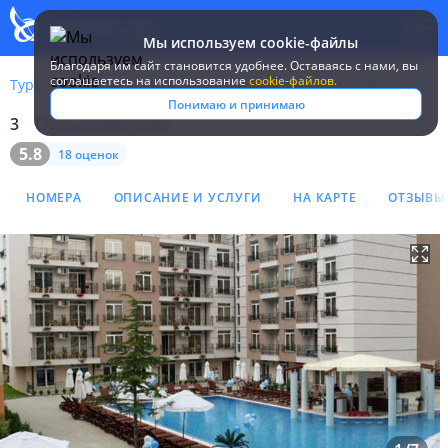
Мы используем cookie-файлы
Благодаря им сайт становится удобнее. Оставаясь c нами, вы
соглашаетесь на использование
cookie-файлов.
Туры
Болгария
Солнечный берег
Dawn Park
Понимаю и принимаю
3
Отель Dawn Park
Отель Dawn Park 3*
5.8
18 оценок
НОМЕРА
ОПИСАНИЕ И УСЛУГИ
НА КАРТЕ
ОТЗЫВЫ