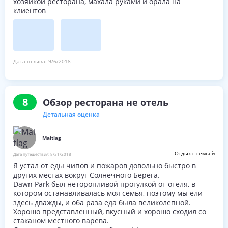
хозяйкой ресторана, махала руками и орала на
клиентов
Дата отзыва:
9/6/2018
8
Обзор ресторана не отель
Детальная оценка
Maitlag
Отдых с семьёй
Дата путешествия:
8/31/2018
Я устал от еды чипов и пожаров довольно быстро в
других местах вокруг Солнечного Берега.
Dawn Park был неторопливой прогулкой от отеля, в
котором останавливалась моя семья, поэтому мы ели
здесь дважды, и оба раза еда была великолепной.
Хорошо представленный, вкусный и хорошо сходил со
стаканом местного варева.