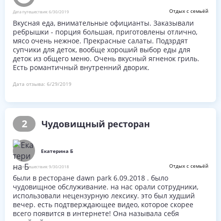
Отдых с семьёй
Дата путешествия:
6/30/2019
Вкусная еда, внимательные официанты. Заказывали
ребрышки - порция большая, приготовлены отлично,
мясо очень нежное. Прекрасные салаты. Подзрдят
супчики для деток, вообще хороший выбор еды для
деток из общего меню. Очень вкусный ягненок гриль.
Дата отзыва:
6/29/2019
2
Чудовищный ресторан
Екатерина Б
Отдых с семьёй
Дата путешествия:
9/30/2018
были в ресторане dawn park 6.09.2018 . было
чудовищное обслуживание. на нас орали сотрудники,
использовали нецензурную лексику. это был худший
вечер. есть подтверждающее видео, которое скорее
всего появится в интернете! Она называла себя