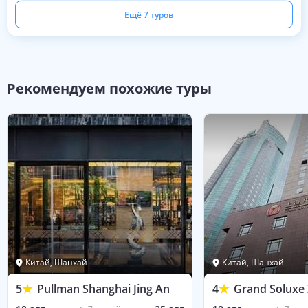
Ещё 7 туров
Рекомендуем похожие туры
Китай, Шанхай
Китай, Шанхай
5
Pullman Shanghai Jing An
4