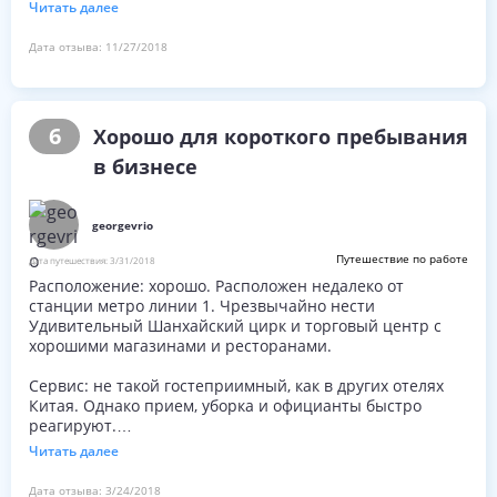
Интересно, как они сами могут стать
Читать далее
интернациональной гостиницей. У них есть один ответ
за каждый ваш запрос: Прошу прощения, сэр, мы не
Дата отзыва:
11/27/2018
можем этого сделать.
- Завтрак: предположительно до 10:00. Но в качестве
гостя вас не приветствуют после 09:30 утра. Они
начинают закрывать буфет и говорят вам, что вам
6
Хорошо для короткого пребывания
нужно уйти.
- Интернет: Хорошо, и это может быть единственное,
в бизнесе
что было удовлетворительно.
georgevrio
Путешествие по работе
Дата путешествия:
3/31/2018
Расположение: хорошо. Расположен недалеко от
станции метро линии 1. Чрезвычайно нести
Удивительный Шанхайский цирк и торговый центр с
хорошими магазинами и ресторанами.
Сервис: не такой гостеприимный, как в других отелях
Китая. Однако прием, уборка и официанты быстро
реагируют.
Читать далее
Завтрак: для китайского стиля завтрак в порядке, но для
западного стиля плохой и ограниченный. Кофе не был
Дата отзыва:
3/24/2018