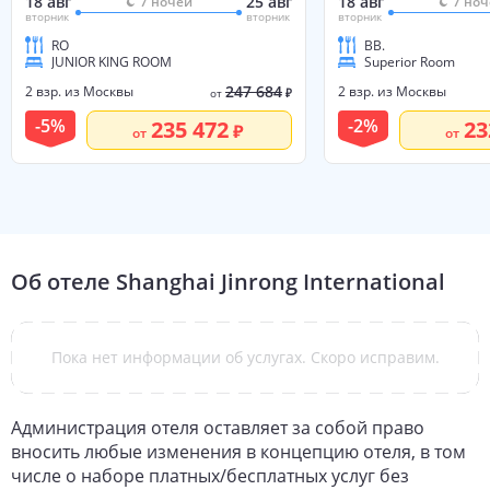
18 авг
25 авг
18 авг
7
ночей
7
ноч
вторник
вторник
вторник
RO
BB.
JUNIOR KING ROOM
Superior Room
247 684
2 взр. из Москвы
2 взр. из Москвы
от
₽
-
5
%
-
2
%
235 472
23
от
от
Об отеле
Shanghai Jinrong International
Пока нет информации об услугах. Скоро исправим.
Администрация отеля оставляет за собой право
вносить любые изменения в концепцию отеля, в том
числе о наборе платных/бесплатных услуг без