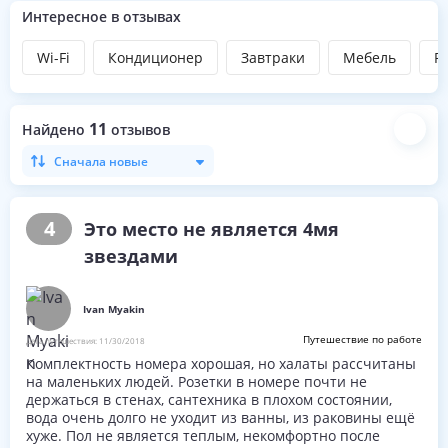
Интересное в отзывах
Wi-Fi
Кондиционер
Завтраки
Мебель
Р
11
Найдено
отзывов
Сначала новые
4
Это место не является 4мя
звездами
Ivan Myakin
Путешествие по работе
Дата путешествия:
11/30/2018
Комплектность номера хорошая, но халаты рассчитаны
на маленьких людей. Розетки в номере почти не
держаться в стенах, сантехника в плохом состоянии,
вода очень долго не уходит из ванны, из раковины ещё
хуже. Пол не является теплым, некомфортно после