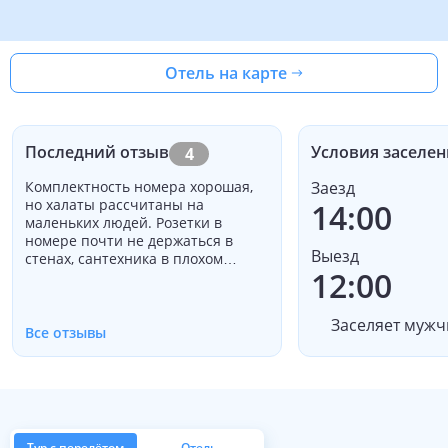
Отель на карте
Последний отзыв
Условия заселен
4
Комплектность номера хорошая,
Заезд
но халаты рассчитаны на
14:00
маленьких людей. Розетки в
номере почти не держаться в
Выезд
стенах, сантехника в плохом
12:00
состоянии, вода очень долго не
уходит из ванны, из раковины ещё
хуже. Пол не является теплым,
Заселяет мужч
некомфортно после душа. Ванна
Все отзывы
грязная и вода плохая, навряд ли
очищенная, кровать - матрас
хороший, но обрамление ещё
держится, но видны признаки его
усталости. Постельное белье не
дышит, ощущение как в мешке из
Тур с перелётом
Отель