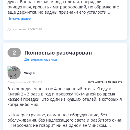
душа. Ванна грязная и вода плохая, навряд ли
очищенная, кровать - матрас хороший, но обрамление
ещё держится, но видны признаки его усталости.
Постельное белье не дышит, ощущение как в мешке из
Читать далее
полиэтилена. Звукоизоляция отсутствует как класс,
интернет недостаточно стабилен. Но при этом
Дата отзыва:
12/9/2018
отличный и удобный стол и кресло для работы. За шкаф
и обилие различных типов вешалок плюс! Завтрак
отвратительный для европейца, безвкусно или как
минимум странно на вкус. Процесс заселения и
2
Полностью разочарован
выселения крайне долгий, даже болезненный и
бестолковый, ресепшн даже путунхуа плохо понимает
Детальная оценка
Vicky K
Путешествие по работе
Дата путешествия:
11/30/2018
Это определенно. а не 4-звездочный отель. Я еду в
Китай 2 - 3 раза в год и провожу 10-14 дней во время
каждой поездки. Это один из худших отелей, в которых я
когда-либо жил.
- Номера: грязное, сломанное оборудование, без
обслуживания, без надлежащего света и разбитого окна.
- Персонал: не говорит ни на одном английском.