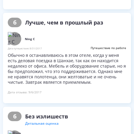
хорошим.
Лобби: плохое и маленькое.
6
Лучше, чем в прошлый раз
Комната: для двухместных кроватей она была
достаточно большой, с тремя стульями и двумя столами.
Очистите простыни и удобный матрац. На телевидении
Ning C
были английские, испанские, арабские, русскоязычные
каналы. Туалет был небольшой, душ был прост в
Путешествие по работе
Дата путешествия:
8/31/2017
эксплуатации, с горячей водой и хорошим давлением.
Обычно я останавливаюсь в этом отеле, когда у меня
есть деловая поездка в Шанхае, так как он находится
недалеко от офиса. Мебель и оборудование старые, но я
бы предположил, что это поддерживается. Однако мне
не нравятся полотенца, они желтоватые и не очень
чистые. Завтрак является приемлемым.
Дата отзыва:
9/6/2017
6
Без излишеств
Детальная оценка