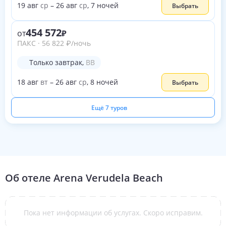
19
авг
ср
–
26
авг
ср
,
7
ночей
Выбрать
454 572
от
ПАКС
·
56 822
₽
/ночь
Только завтрак
,
BB
18
авг
вт
–
26
авг
ср
,
8
ночей
Выбрать
Ещё 7 туров
Об отеле
Arena Verudela Beach
Пока нет информации об услугах. Скоро исправим.