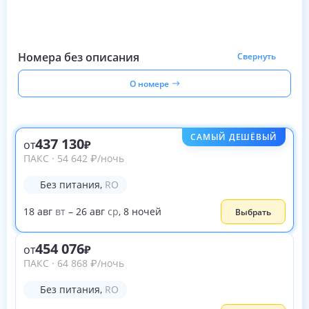
Номера без описания
Свернуть
О номере
САМЫЙ ДЕШЁВЫЙ
437 130
от
ПАКС
·
54 642
₽
/ночь
Без питания
,
RO
18
авг
вт
–
26
авг
ср
,
8
ночей
Выбрать
454 076
от
ПАКС
·
64 868
₽
/ночь
Без питания
,
RO