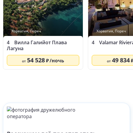
Хорватия
,
Пореч
Хорватия
,
Пореч
4
Вилла Галийот Плава
4
Valamar Rivier
Лагуна
54 528
49 834
/ночь
от
от