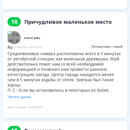
10
Причудливое маленькое место
travel_piku
Путешествие с парой
Дата путешествия:
10/31/2019
Средневековые номера расположены всего в 5 минутах
от автобусной станции, как маленькая деревушка. Якуб
действительно помог нам со всей необходимой
информацией и позволил нам провести раннюю
регистрацию заезда. Центр города находится менее
чем в 5 минутах ходьбы от отеля. Завтрак был также
хорош.
П. С.: Если вы остановились в некоторых из более
современных домов на городской площади, вам нужно
Читать далее
будет тащить свой багаж по мощеным дорожкам вверх
и вниз по местности, а это может быть не очень легко.
Дата отзыва:
10/8/2019