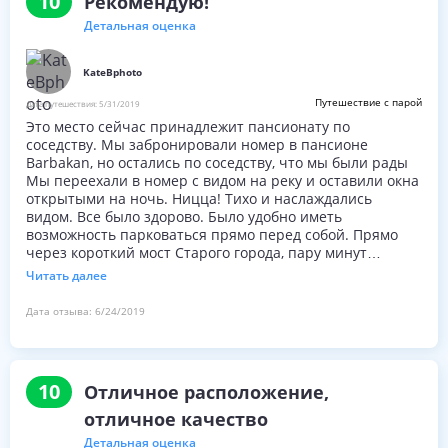
10
Рекомендую!
Детальная оценка
KateBphoto
Путешествие с парой
Дата путешествия:
5/31/2019
Это место сейчас принадлежит пансионату по
соседству. Мы забронировали номер в пансионе
Barbakan, но остались по соседству, что мы были рады
Мы переехали в номер с видом на реку и оставили окна
открытыми на ночь. Ницца! Тихо и наслаждались
видом. Все было здорово. Было удобно иметь
возможность парковаться прямо перед собой. Прямо
через короткий мост Старого города, пару минут
ходьбы.
Читать далее
Дата отзыва:
6/24/2019
10
Отличное расположение,
отличное качество
Детальная оценка