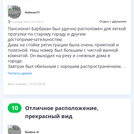
Holmes71
Отдых с друзьями
Дата путешествия:
12/31/2018
Пансионат Барбакан был удачно расположен для легкой
прогулки по старому городу и другим
достопримечательностям.
Дама на стойке регистрации была очень приятной и
полезной. Наш номер был большим с чистой ванной
комнатой. Он выходил на реку и снежные дома в
городе.
Завтрак был обильным с хорошим распространением.
Администратор предложил взять такси от
Читать далее
железнодорожного вокзала, который высадил нас у
входной двери и забрал нас для нашего обратного пути.
Дата отзыва:
12/27/2018
Я бы остановился в Пансионате Барбакан снова из-за
его хорошего расположения и стоимости
10
Отличное расположение,
прекрасный вид
Nadine H