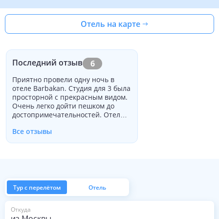
Отель на карте
Последний отзыв
6
Приятно провели одну ночь в
отеле Barbakan. Студия для 3 была
просторной с прекрасным видом.
Очень легко дойти пешком до
достопримечательностей. Отель
предоставляет (платную)
Все отзывы
парковку, что было очень полезно.
Завтрак был не таким
захватывающим.
Тур с перелётом
Отель
из Москвы
Откуда