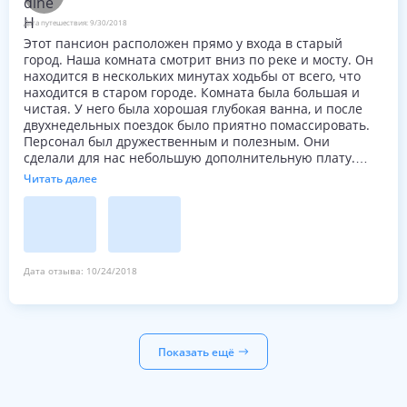
Дата путешествия:
9/30/2018
Этот пансион расположен прямо у входа в старый
город. Наша комната смотрит вниз по реке и мосту. Он
находится в нескольких минутах ходьбы от всего, что
находится в старом городе. Комната была большая и
чистая. У него была хорошая глубокая ванна, и после
двухнедельных поездок было приятно помассировать.
Персонал был дружественным и полезным. Они
сделали для нас небольшую дополнительную плату.
Завтрак был типичным европейским континентальным
Читать далее
завтраком. Это было хорошо и много.
Дата отзыва:
10/24/2018
Показать ещё