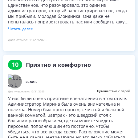
Единственное, что разочаровало, это один из
администраторов, который зарегистрировал нас, когда
мы прибыли. Молодая блондинка. Она даже не
попыталась поприветствовать нас или сообщить какую-
либо информацию. Взгляд, который она нам дала, был
Читать далее
грубым, как будто мы ее перебили или что-то вроде
того. Это был наш первый приезд в Прагу, и это
Дата отзыва:
11/27/2025
действительно портит первое впечатление и задает
тон всей поездке.
10
Приятно и комфортно
Lucas L
Путешествие с парой
Дата путешествия:
10/31/2025
У нас были очень приятные впечатления в этом отеле.
Администратор Марина была очень внимательна и
полезна. Номер был просторным, с чистой и большой
ванной комнатой. Завтрак - это шведский стол с
большим разнообразием, где вы можете увидеть
персонал, пополняющий его постоянно, чтобы
убедиться, что все всегда свежо. Расположение может
быть не в самом центре Праги, но это легко добраться и