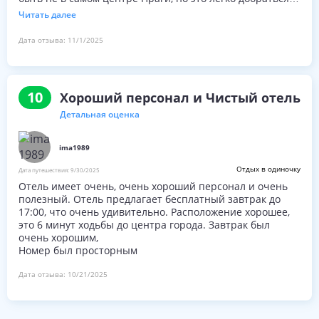
всего в нескольких минутах ходьбы до ближайшей
Читать далее
транспортной станции. Очень рекомендую!
Дата отзыва:
11/1/2025
10
Хороший персонал и Чистый отель
Детальная оценка
ima1989
Отдых в одиночку
Дата путешествия:
9/30/2025
Отель имеет очень, очень хороший персонал и очень
полезный. Отель предлагает бесплатный завтрак до
17:00, что очень удивительно. Расположение хорошее,
это 6 минут ходьбы до центра города. Завтрак был
очень хорошим,
Номер был просторным
Дата отзыва:
10/21/2025