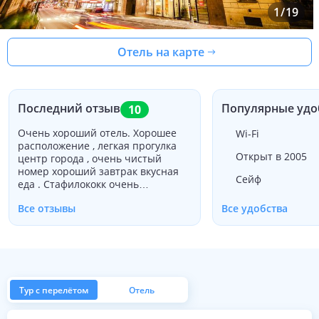
1
/
19
Отель на карте
Последний отзыв
Популярные удо
10
Очень хороший отель. Хорошее
Wi-Fi
расположение , легкая прогулка
Открыт в 2005
центр города , очень чистый
номер хороший завтрак вкусная
Сейф
еда . Стафилококк очень
дружелюбный мы рекомендуем
Все отзывы
Все удобства
Тур с перелётом
Отель
из Москвы