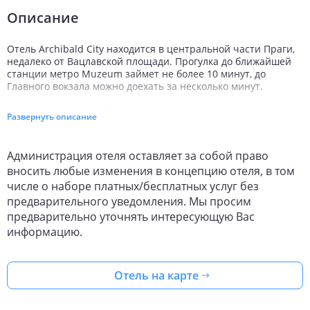
Описание
Отель Archibald City находится в центральной части Праги,
недалеко от Вацлавской площади. Прогулка до ближайшей
станции метро Muzeum займет не более 10 минут, до
Главного вокзала можно доехать за несколько минут.
Отель располагает 79 современными просторными
Развернуть описание
номерами, элегантно декорированными в теплых бежевых
тонах с использованием оливковых акцентов. В каждом
номере установлен кондиционер, телевизор со
Администрация отеля оставляет за собой право
спутниковыми каналами, небольшой бар с холодильником,
вносить любые изменения в концепцию отеля, в том
персональный сейф, имеется ванная комната с феном, Wi-Fi
доступ в Интернет. Для некурящих и людей с
числе о наборе платных/бесплатных услуг без
ограниченными физическими возможностями
предварительного уведомления. Мы просим
предусмотрены специальные номера. По предварительному
предварительно уточнять интересующую Вас
запросу бесплатно предоставляется детская кроватка.
информацию.
Инфраструктура Archibald City включает круглосуточный
отдел регистрации, платную парковку, прачечную, сейф у
администратора, магазины и экскурсионное бюро.
Отель на карте
В ресторане на завтрак сервируется шведский стол.
Бесплатно прямо в номер подаются чай и ко