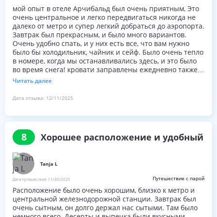
мой опыт в отеле Арчибальд был очень приятным, Это
очень центральное и легко передвигаться никогда не
далеко от метро и супер легкий добраться до аэропорта.
Завтрак был прекрасным, и было много вариантов.
Очень удобно спать, и у них есть все, что вам нужно
было бы холодильник, чайник и сейф. Было очень тепло
в номере, когда мы останавливались здесь, и это было
во время снега! кровати заправлены ежедневно также и
был НОЛЬ шума ночью. Есть также бесплатный легкий
Читать далее
обед в течение дня, я думаю, он начался в 2 часа. Этот
отель был идеальным для нас, у них было место для нас,
Дата отзыва:
12/11/2025
чтобы оставить наши сумки, так как мы были там рано.
У меня нет претензий отличное место для проживания!
8
Хорошее расположение и удобный
Tanja L
Путешествие с парой
Дата путешествия:
11/30/2025
Расположение было очень хорошим, близко к метро и
центральной железнодорожной станции. Завтрак был
очень сытным, он долго держал нас сытыми. Там было
немного всего. Десерты и выпечка были вкусными.