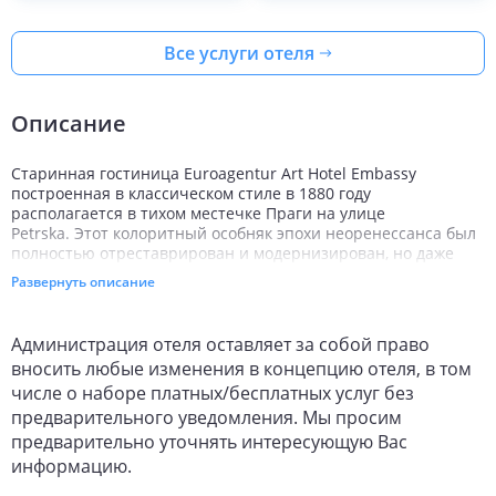
Все услуги отеля
Описание
Старинная гостиница Euroagentur Art Hotel Embassy
построенная в классическом стиле в 1880 году
располагается в тихом местечке Праги на улице
Petrska. Этот колоритный особняк эпохи неоренессанса был
полностью отреставрирован и модернизирован, но даже
несмотря на существенные изменения, отель продолжает
Развернуть описание
сохранять непередаваемую атмосферу ушедших
тысячелетий. Это выражается в архитектуре здания и
отделке помещений, выполненных в стиле арт-деко с
Администрация отеля оставляет за собой право
арками и колоннами с витиеватой лепниной и украшенной
вносить любые изменения в концепцию отеля, в том
позолотой меблировкой. Множество великолепных картин и
числе о наборе платных/бесплатных услуг без
больших гобеленов на стенах превосходно довершают их
внутреннюю элегантную обстановку. В пяти минутах ходьбы
предварительного уведомления. Мы просим
от Euroagentur Art Hotel Embassy находятся площадь
предварительно уточнять интересующую Вас
Республики, где сосредоточены два крупных торговых
информацию.
центра Kotva и Palladium, в пятнадцати - известная
Староместская площадь с уникальными астрономическими