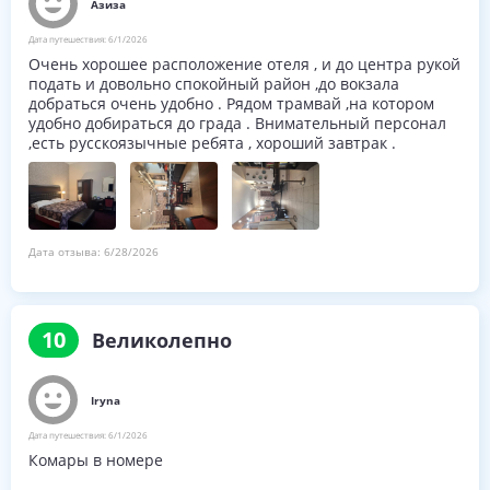
Азиза
Дата путешествия:
6/1/2026
Очень хорошее расположение отеля , и до центра рукой
подать и довольно спокойный район ,до вокзала
добраться очень удобно . Рядом трамвай ,на котором
удобно добираться до града . Внимательный персонал
,есть русскоязычные ребята , хороший завтрак .
Дата отзыва:
6/28/2026
10
Великолепно
Iryna
Дата путешествия:
6/1/2026
Комары в номере