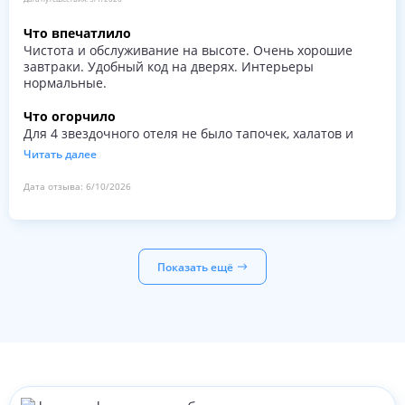
Что впечатлило
Чистота и обслуживание на высоте. Очень хорошие
завтраки. Удобный код на дверях. Интерьеры
нормальные.
Что огорчило
Для 4 звездочного отеля не было тапочек, халатов и
косметичнских принадлежностей. Кроме того две
Читать далее
маленькие подушки для двуспальной кровати это
маловато.
Дата отзыва:
6/10/2026
Показать ещё