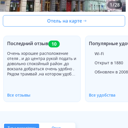
1
/
28
Отель на карте
Последний отзыв
Популярные удо
10
Очень хорошее расположение
Wi-Fi
отеля , и до центра рукой подать и
Открыт в 1880
довольно спокойный район ,до
вокзала добраться очень удобно .
Обновлен в 2008
Рядом трамвай ,на котором удобно
добираться до града .
Внимательный персонал ,есть
русскоязычные ребята , хороший
завтрак .
Все отзывы
Все удобства
Тур с перелётом
Отель