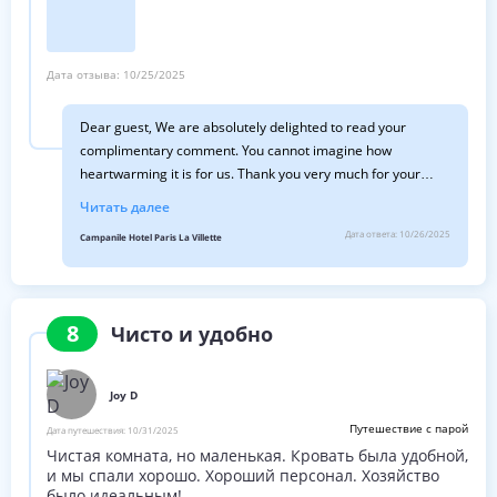
Дата отзыва:
10/25/2025
Dear guest, We are absolutely delighted to read your
complimentary comment. You cannot imagine how
heartwarming it is for us. Thank you very much for your
compliments about our restaurant! Your feedback
Читать далее
encourages our kitchen and front-of-house teams to
Дата ответа:
10/26/2025
Campanile Hotel Paris La Villette
continue offering a gourmet and friendly experience. We
will be grateful to welcome you back at Campanile Prime
Paris la Villette. All the best, The general manager
8
Чисто и удобно
Joy D
Путешествие с парой
Дата путешествия:
10/31/2025
Чистая комната, но маленькая. Кровать была удобной,
и мы спали хорошо. Хороший персонал. Хозяйство
было идеальным!