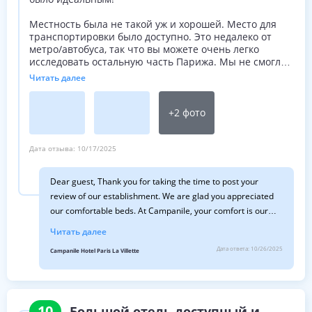
Местность была не такой уж и хорошей. Место для
транспортировки было доступно. Это недалеко от
метро/автобуса, так что вы можете очень легко
исследовать остальную часть Парижа. Мы не смогли
пообедать в ресторане, но еда выглядела очень
Читать далее
вкусно.
+
2
фото
Дата отзыва:
10/17/2025
Dear guest, Thank you for taking the time to post your
review of our establishment. We are glad you appreciated
our comfortable beds. At Campanile, your comfort is our
priority. Thank you for writing about the quality of our guest
Читать далее
service. We are a motivated team who look for your
Дата ответа:
10/26/2025
Campanile Hotel Paris La Villette
satisfaction. We hope you will choose our Campanile back in
Paris. Best regards, The gerenal manager
10
Большой отель доступный и