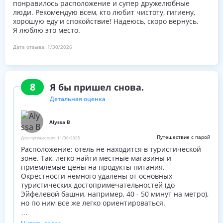
понравилось расположение и супер дружелюбные
люди. Рекомендую всем, кто любит чистоту, гигиену,
хорошую еду и спокойствие! Надеюсь, скоро вернусь.
Я люблю это место.
Дата отзыва:
1/30/2026
8
Я бы пришел снова.
Детальная оценка
Alyssa B
Путешествие с парой
Дата путешествия:
11/30/2025
Расположение: отель не находится в туристической
зоне. Так, легко найти местные магазины и
приемлемые цены на продукты питания.
Окрестности немного удалены от основных
туристических достопримечательностей (до
Эйфелевой башни, например, 40 - 50 минут на метро),
но по ним все же легко ориентироваться.
Номер: наша кровать была чрезвычайно удобной!