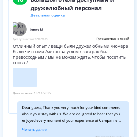
дружелюбный персонал
Детальная оценка
Jenne M
Путешествие с парой
Дата путешествия:
9/30/2025
Отличный опыт / вещи были дружелюбными /номера
были чистыми /метро за углом / завтрак был
превосходным / мы не можем ждать, чтобы посетить
снова /
Дата отзыва:
10/11/2025
Dear guest, Thank you very much for your kind comments
about your stay with us. We are delighted to hear that you
enjoyed every moment of your experience at Campanile
Prime la Villette. See you very soon, Best regards, The
Читать далее
general manager
Дата ответа:
10/26/2025