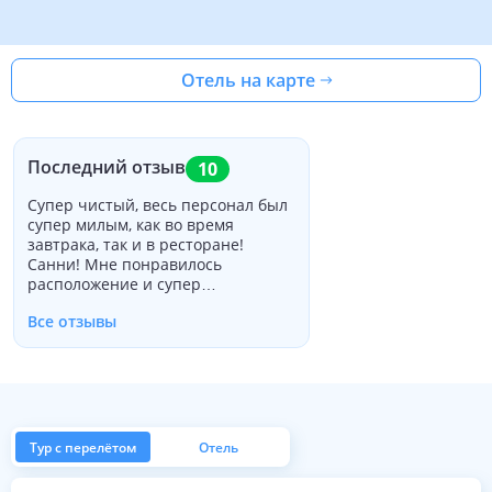
Отель на карте
Последний отзыв
10
Супер чистый, весь персонал был
супер милым, как во время
завтрака, так и в ресторане!
Санни! Мне понравилось
расположение и супер
дружелюбные люди. Рекомендую
Все отзывы
всем, кто любит чистоту, гигиену,
хорошую еду и спокойствие!
Надеюсь, скоро вернусь. Я люблю
это место.
Тур с перелётом
Отель
из Москвы