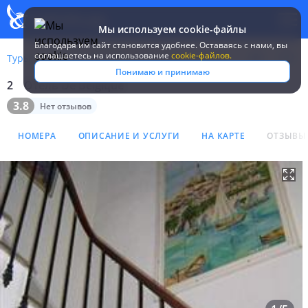
Мы используем cookie-файлы
Благодаря им сайт становится удобнее. Оставаясь c нами, вы
соглашаетесь на использование
cookie-файлов.
Туры
Франция
Париж
De Belgique
Понимаю и принимаю
2
Отель De Belgique
Отель De Belgique 2*
3.8
Нет отзывов
НОМЕРА
ОПИСАНИЕ И УСЛУГИ
НА КАРТЕ
ОТЗЫВЫ