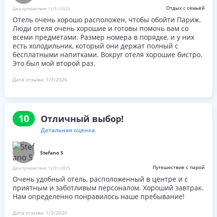
Это 10 минут ходьбы до Лувра & есть куча кафе и
Отдых с семьёй
Дата путешествия:
12/31/2025
ресторанов поблизости, так что расположение также
Отель очень хорошо расположен, чтобы обойти Париж.
сказочно!
Люди отеля очень хорошие и готовы помочь вам со
всеми предметами. Размер номера в порядке, и у них
есть холодильник, который они держат полный с
бесплатными напитками. Вокруг отеля хорошие бистро.
Это был мой второй раз.
Дата отзыва:
1/7/2026
10
Отличный выбор!
Детальная оценка
Stefano S
Путешествие с парой
Дата путешествия:
12/31/2025
Очень удобный отель, расположенный в центре и с
приятным и заботливым персоналом. Хороший завтрак.
Нам определенно понравилось наше пребывание!
Дата отзыва:
1/2/2026