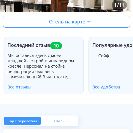
1
/
11
Отель на карте
Последний отзыв
Популярные удо
10
Мы остались здесь с моей
Сейф
младшей сестрой в инвалидном
кресле. Персонал на стойке
регистрации был весь
замечательный! В частности,
Фабио, который рассказал нам о
Все отзывы
Все удобства
том, куда пойти для всех наших
планов, и дал нам советы о том,
как путешествовать по городу с
инвалидной коляской! Номер был
немного слишком мал для трех
человек с инвалидной коляской,
но был в порядке для нас, так как
Тур с перелётом
Отель
моя сестра может идти на
небольшие расстояния. Я думаю,
из Москвы