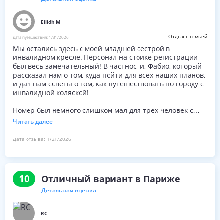
Eilidh M
Отдых с семьёй
Дата путешествия:
1/31/2026
Мы остались здесь с моей младшей сестрой в
инвалидном кресле. Персонал на стойке регистрации
был весь замечательный! В частности, Фабио, который
рассказал нам о том, куда пойти для всех наших планов,
и дал нам советы о том, как путешествовать по городу с
инвалидной коляской!
Номер был немного слишком мал для трех человек с
инвалидной коляской, но был в порядке для нас, так как
Читать далее
моя сестра может идти на небольшие расстояния. Я
думаю, что номер был бы в полном порядке для 2
Дата отзыва:
1/21/2026
человек с инвалидной коляской! Ванная комната была
полностью доступна для инвалидов-колясочников,
включая душевое кресло, которое можно было легко
снять или разместить в душе.
10
Отличный вариант в Париже
В целом это место было фантастическим & определенно
Детальная оценка
рекомендовало бы. Декор и удобства, предлагаемые
отелем, также замечательны!
RC