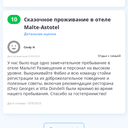
в конце дня, завтрак "шведский стол" удовольствие
просыпаться по утрам, и наслаждаться им в хорошо
украшенной и удобной столовой.
В частности, персонал во главе с Ирен, с которой мы
10
Сказочное проживание в отеле
общались на стойке регистрации, был фантастическим.
Она была невероятно полезна и лична. Я бы с радостью
Malte-Astotel
порекомендовал отель Malte любому посетителю
Детальная оценка
Парижа на несколько дней-неделю.
Cindy H
Отдых с семьёй
Дата путешествия:
9/30/2025
У нас было еще одно замечательное пребывание в
отеле Мальте! Размещения и персонал на высоком
уровне. Выкрикивайте Фабио и всю команду стойки
регистрации за их доброжелательное поведение и
полезные советы, включая рекомендации ресторана
(Chez Georges и Villa Dondelli были яркими) во время
нашего пребывания. Спасибо за гостеприимство!
Дата отзыва:
10/9/2025