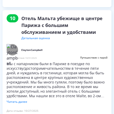
10
Отель Мальта убежище в центре
Парижа с большим
обслуживанием и удобствами
Детальная оценка
ClaytonCampbell
Путешествие с парой
Дата путешествия:
10/31/2025
Мы с напарником были в Париже в поездке по
искусству/достопримечательностям в течение пяти
дней, и нуждались в гостинице, которая могла бы быть
расположена в центре крупных художественных
учреждений. Мы бы много гуляли, поэтому было важно
расположение и живость района. В то же время мы
хотели доступный, но элегантный отель с большими
удобствами. Мы нашли все это в отеле Malte, во 2-ом
округе, удобные, отличные номера, и чуткость, которая
Читать далее
опровергла центральную парижскую суету. Наш тихий
номер, выходящий во внутренний двор, был убежищем
Дата отзыва:
10/27/2025