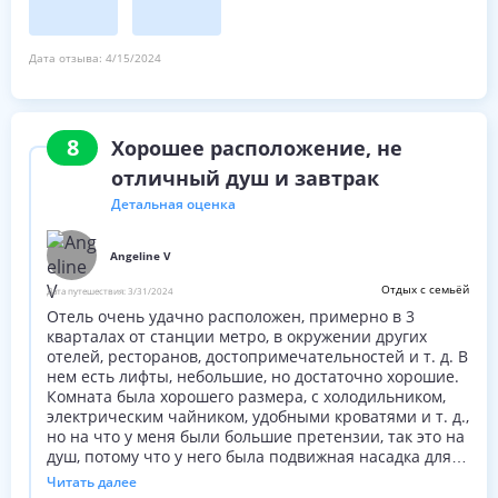
Дата отзыва:
4/15/2024
8
Хорошее расположение, не
отличный душ и завтрак
Детальная оценка
Angeline V
Отдых с семьёй
Дата путешествия:
3/31/2024
Отель очень удачно расположен, примерно в 3
кварталах от станции метро, в окружении других
отелей, ресторанов, достопримечательностей и т. д. В
нем есть лифты, небольшие, но достаточно хорошие.
Комната была хорошего размера, с холодильником,
электрическим чайником, удобными кроватями и т. д.,
но на что у меня были большие претензии, так это на
душ, потому что у него была подвижная насадка для
душа, которая не оставалась на своем месте во время
Читать далее
принятия душа. скатиться вниз, поэтому принимать