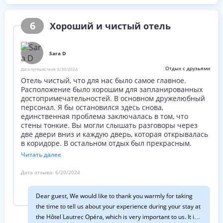
you were aware of the terms and conditions of this offer.
Wishing you all the best. Hotel Lautrec Opéra***
6
Хороший и чистый отель
management 33 1 42 96 67 90
Sara D
Отдых с друзьями
Дата путешествия:
6/30/2024
Отель чистый, что для нас было самое главное.
Расположение было хорошим для запланированных
достопримечательностей. В основном дружелюбный
персонал. Я бы остановился здесь снова,
единственная проблема заключалась в том, что
стены тонкие. Вы могли слышать разговоры через
две двери вниз и каждую дверь, которая открывалась
в коридоре. В остальном отдых был прекрасным.
Читать далее
Дата отзыва:
6/20/2024
Dear guest, We would like to thank you warmly for taking
the time to tell us about your experience during your stay at
the Hôtel Lautrec Opéra, which is very important to us. It is a