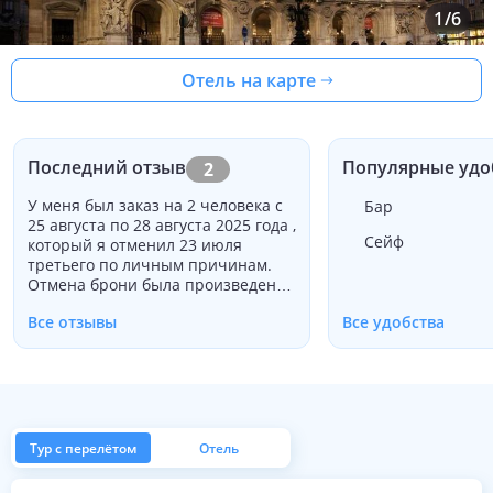
1
/
6
Отель на карте
Последний отзыв
Популярные удо
2
У меня был заказ на 2 человека с
Бар
25 августа по 28 августа 2025 года ,
Сейф
который я отменил 23 июля
третьего по личным причинам.
Отмена брони была произведена
более чем за месяц, тем не менее,
Все отзывы
Все удобства
отель отказался выдать какие-
либо деньги. Хотя я понимаю их
политику отмены, сохранение
100% оплаты, несмотря на то, что
у них достаточно времени, чтобы
перепродать номер, кажется
неразумным. Я обращался с
Тур с перелётом
Отель
просьбой хотя бы частично
вернуть деньги, но никакого
из Москвы