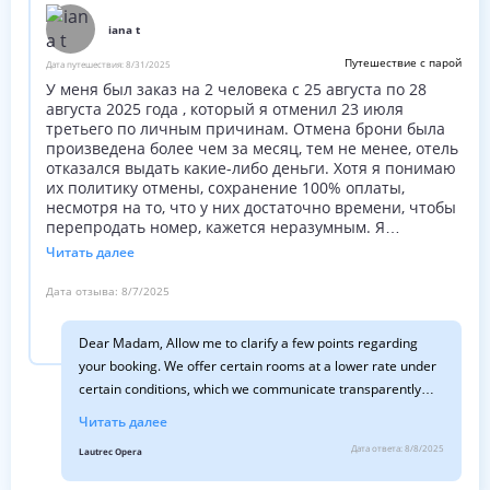
iana t
Путешествие с парой
Дата путешествия:
8/31/2025
У меня был заказ на 2 человека с 25 августа по 28
августа 2025 года , который я отменил 23 июля
третьего по личным причинам. Отмена брони была
произведена более чем за месяц, тем не менее, отель
отказался выдать какие-либо деньги. Хотя я понимаю
их политику отмены, сохранение 100% оплаты,
несмотря на то, что у них достаточно времени, чтобы
перепродать номер, кажется неразумным. Я
обращался с просьбой хотя бы частично вернуть
Читать далее
деньги, но никакого ответа не получил. Этот опыт был
разочаровывающим, и я надеюсь, отель
Дата отзыва:
8/7/2025
пересмотрит, как они рассматривают такие случаи.
Dear Madam, Allow me to clarify a few points regarding
your booking. We offer certain rooms at a lower rate under
certain conditions, which we communicate transparently
and of which you were fully aware. These rooms are
Читать далее
marked ‘non-cancellable, non-refundable’, and you chose
Дата ответа:
8/8/2025
Lautrec Opera
one of these rooms for your stay in Paris. It is regrettable
that you took the trouble to post a review here even though