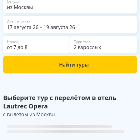
Откуда
ответа не получил. Этот опыт был
разочаровывающим, и я надеюсь,
отель пересмотрит, как они
рассматривают такие случаи.
Даты вылета
17 августа 26
–
19 августа 26
Ночей
Туристов
от
7
до
8
2 взрослых
Найти туры
Выберите
тур с перелётом в отель
Lautrec Opera
с вылетом из
Москвы