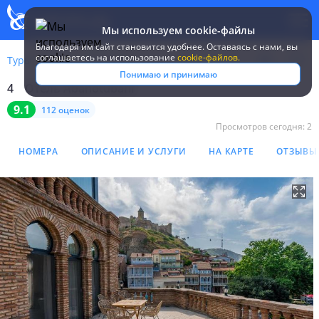
Мы используем cookie-файлы
Благодаря им сайт становится удобнее. Оставаясь c нами, вы
соглашаетесь на использование
cookie-файлов.
Туры
Грузия
Тбилиси
Abanotubani
Понимаю и принимаю
4
Отель Abanotubani
Отель Abanotubani 4*
9.1
112 оценок
Просмотров сегодня:
2
НОМЕРА
ОПИСАНИЕ И УСЛУГИ
НА КАРТЕ
ОТЗЫВЫ