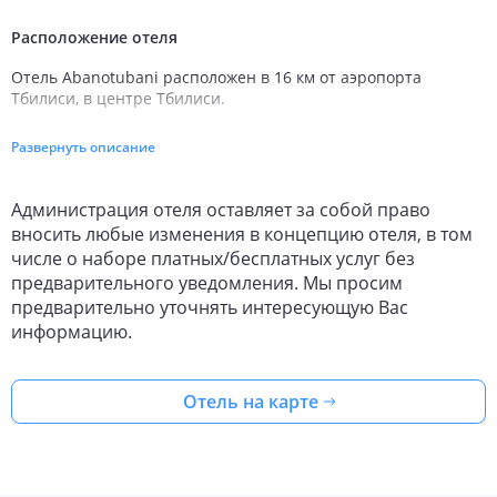
Расположение отеля
Отель Abanotubani расположен в 16 км от аэропорта 
Тбилиси, в центре Тбилиси.
Номерной фонд гостиницы Abanotubani
Развернуть описание
Для размещения предлагается 15 номеров. 
Администрация отеля оставляет за собой право
Во всех номерах есть:
вносить любые изменения в концепцию отеля, в том
числе о наборе платных/бесплатных услуг без
Wi-Fi;
предварительного уведомления. Мы просим
санузел с душем;
фен;
предварительно уточнять интересующую Вас
туалетно-косметические принадлежности;
информацию.
халаты и тапочки;
телевизор;
кондиционер;
Отель на карте
телефон;
мини-бар;
чайник;
принадлежности для чая и кофе;
бутилированная вода;