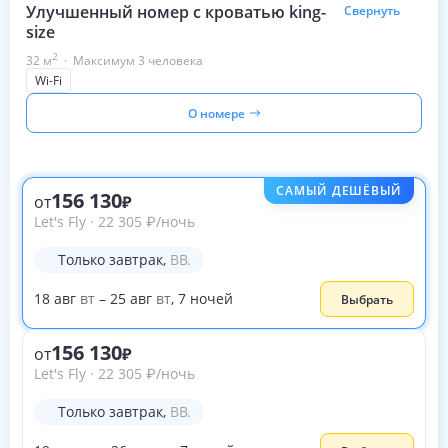
Улучшенный номер с кроватью king-
Свернуть
size
2
32
м
·
Максимум 3 человека
Wi-Fi
О номере
САМЫЙ ДЕШЁВЫЙ
156 130
от
Let's Fly
·
22 305
₽
/ночь
Только завтрак
,
BB.
18
авг
вт
–
25
авг
вт
,
7
ночей
Выбрать
156 130
от
Let's Fly
·
22 305
₽
/ночь
Только завтрак
,
BB.