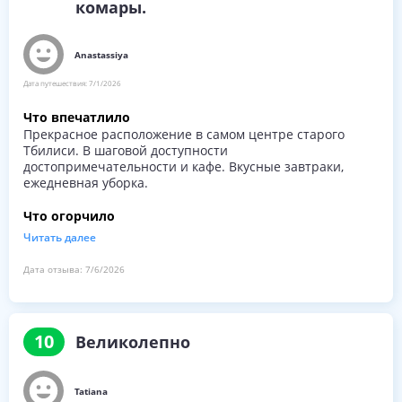
комары.
не хотелось, сейф в номере на второй день сломался.
Все это мелкие нюансы, их старались исправить, но
впечатление от отеля у моей семьи смазалось.
Anastassiya
Дата путешествия:
7/1/2026
Что впечатлило
Прекрасное расположение в самом центре старого
Тбилиси. В шаговой доступности
достопримечательности и кафе. Вкусные завтраки,
ежедневная уборка.
Что огорчило
Если хочется тишины, то не получится) до поздней ночи
Читать далее
играют музыканты и выступают уличные артисты. В
остальном все прекрасно.
Дата отзыва:
7/6/2026
10
Великолепно
Tatiana