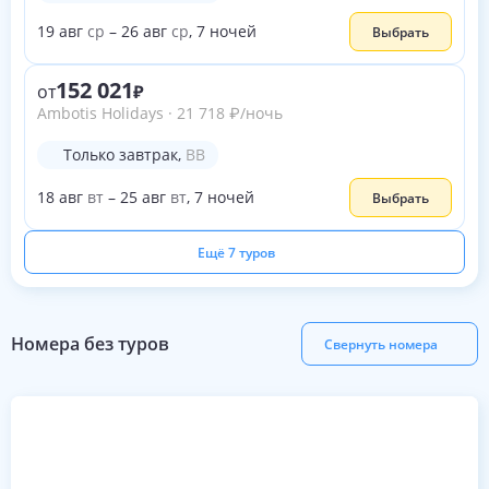
19
авг
ср
–
26
авг
ср
,
7
ночей
Выбрать
152 021
от
Ambotis Holidays
·
21 718
₽
/ночь
Только завтрак
,
BB
18
авг
вт
–
25
авг
вт
,
7
ночей
Выбрать
Ещё 7 туров
Номера без туров
Свернуть номера