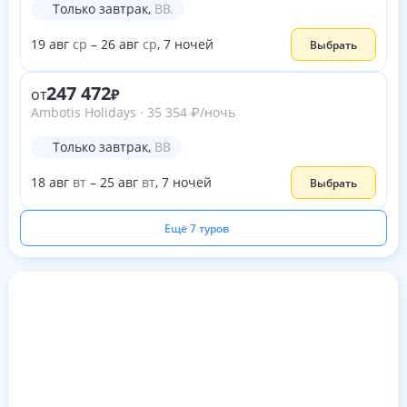
Только завтрак
,
BB.
19
авг
ср
–
26
авг
ср
,
7
ночей
Выбрать
247 472
от
Ambotis Holidays
·
35 354
₽
/ночь
Только завтрак
,
BB
18
авг
вт
–
25
авг
вт
,
7
ночей
Выбрать
Ещё 7 туров