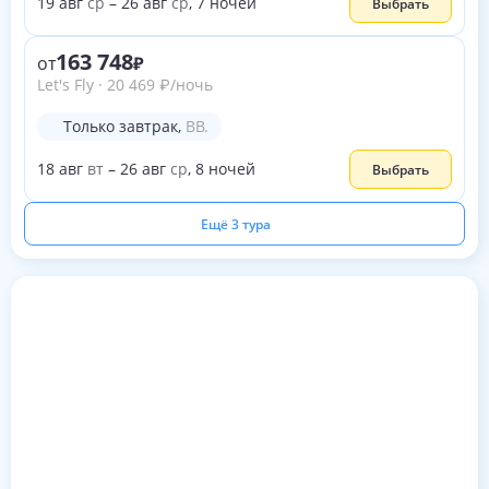
19
авг
ср
–
26
авг
ср
,
7
ночей
Выбрать
163 748
от
Let's Fly
·
20 469
₽
/ночь
Только завтрак
,
BB.
18
авг
вт
–
26
авг
ср
,
8
ночей
Выбрать
Ещё 3 тура