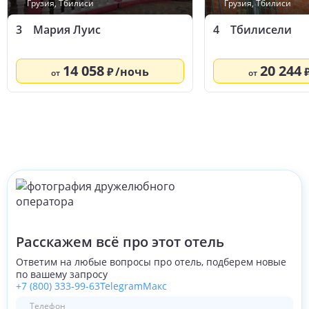
Грузия
,
Тбилиси
Грузия
,
Тбилиси
3
Мария Луис
4
Тбилисели
14 058
20 244
/ночь
от
от
Расскажем всё про этот отель
Ответим на любые вопросы про отель, подберем новые
по вашему запросу
+7 (800) 333-99-63
Telegram
Макс
Телефон