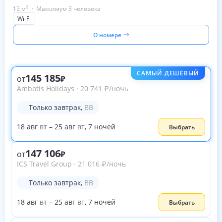
2
15
м
·
Максимум 3 человека
Wi-Fi
О номере
САМЫЙ ДЕШЁВЫЙ
145 185
от
Ambotis Holidays
·
20 741
₽
/ночь
Только завтрак
,
BB
18
авг
вт
–
25
авг
вт
,
7
ночей
Выбрать
147 106
от
ICS Travel Group
·
21 016
₽
/ночь
Только завтрак
,
BB
18
авг
вт
–
25
авг
вт
,
7
ночей
Выбрать