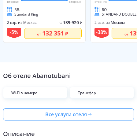
вторник
вторник
вторник
BB.
RO
Standard King
139 920
2 взр. из Москвы
2 взр. из Москвы
от
₽
-
5
%
-
38
%
132 351
13
от
от
Об отеле
Abanotubani
Wi-Fi в номере
Трансфер
Все услуги отеля
Описание