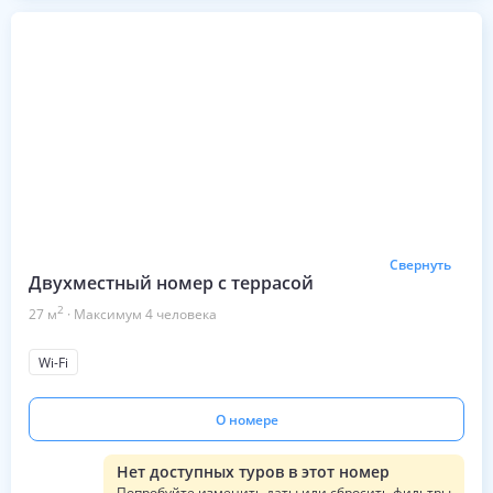
Свернуть
Двухместный номер с террасой
2
27
м
·
Максимум
4
человека
Wi-Fi
О номере
Нет доступных туров в этот номер
Попробуйте изменить даты или сбросить фильтры