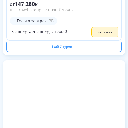
147 280
от
ICS Travel Group
·
21 040
₽
/ночь
Только завтрак
,
BB
19
авг
ср
–
26
авг
ср
,
7
ночей
Выбрать
Ещё 7 туров