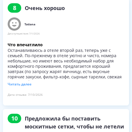
8
Очень хорошо
детская кроватка в номер (по запросу).
Tatiana
Дата путешествия:
7/1/2026
Что впечатлило
Останавливаюсь а отеле второй раз, теперь уже с
семьей. По-прежнему в отеле уютно и чисто, номера
небольшие, но имеют весь необходимый набор для
комфортного проживания, предлагается хороший
завтрак (по запросу жарят яичницу, есть вкусные
горячие закуски, фильтр-кофе, сырные тарелки, свежая
выпечка, фрукты). Расположение в историческом
Читать далее
центре позволяет гулять и наслаждаться атмосферой
старого Тбилиси. Отзывчивый персонал. Отель
Дата отзыва:
7/10/2026
небольшой, без лишней толпы, по соотношению цена-
Что огорчило
качество однозначно рекомендовать можно.
Бронировали два стандартных номера на семью из 4-х
Благодарим!
человек. Один номер не соответствовал бронированию
(был гораздо меньше, в нем отсутствовал стол и стул, не
10
Предложила бы поставить
было сейфа). По запросу номер поменяли (благодарим),
но новый оказался на первом этаже, окно в номере
москитные сетки, чтобы не летели
открывалось как дверь, оставлять его на ночь открытым