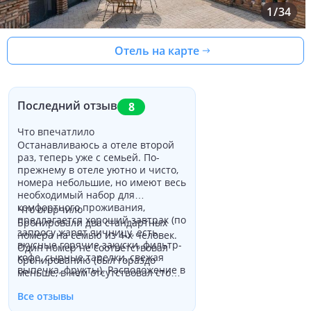
1
/
34
Отель на карте
Последний отзыв
8
Что впечатлило
Останавливаюсь а отеле второй
раз, теперь уже с семьей. По-
прежнему в отеле уютно и чисто,
номера небольшие, но имеют весь
необходимый набор для
комфортного проживания,
Что огорчило
предлагается хороший завтрак (по
Бронировали два стандартных
запросу жарят яичницу, есть
номера на семью из 4-х человек.
вкусные горячие закуски, фильтр-
Один номер не соответствовал
кофе, сырные тарелки, свежая
бронированию (был гораздо
выпечка, фрукты). Расположение в
меньше, в нем отсутствовал стол и
историческом центре позволяет
стул, не было сейфа). По запросу
гулять и наслаждаться
Все отзывы
номер поменяли (благодарим), но
атмосферой старого Тбилиси.
новый оказался на первом этаже,