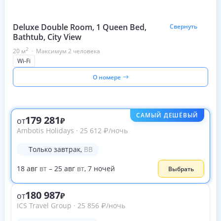
Deluxe Double Room, 1 Queen Bed,
Свернуть
Bathtub, City View
2
20
м
·
Максимум 2 человека
Wi-Fi
О номере
САМЫЙ ДЕШЁВЫЙ
179 281
от
Ambotis Holidays
·
25 612
₽
/ночь
Только завтрак
,
BB
18
авг
вт
–
25
авг
вт
,
7
ночей
Выбрать
180 987
от
ICS Travel Group
·
25 856
₽
/ночь