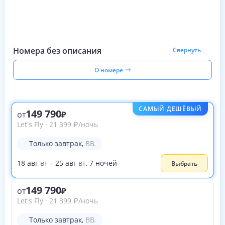
Номера без описания
Свернуть
О номере
САМЫЙ ДЕШЁВЫЙ
149 790
от
Let's Fly
·
21 399
₽
/ночь
Только завтрак
,
BB.
18
авг
вт
–
25
авг
вт
,
7
ночей
Выбрать
149 790
от
Let's Fly
·
21 399
₽
/ночь
Только завтрак
,
BB.