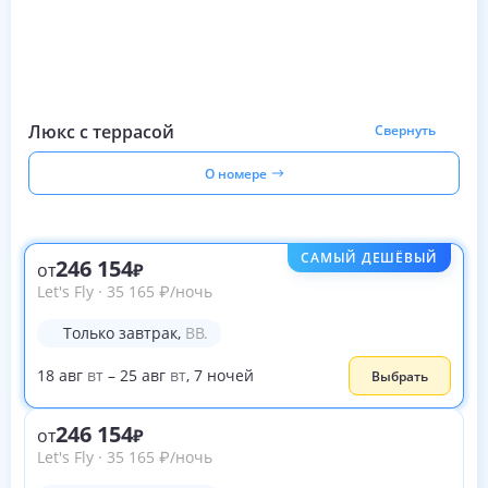
Люкс с террасой
Свернуть
О номере
САМЫЙ ДЕШЁВЫЙ
246 154
от
Let's Fly
·
35 165
₽
/ночь
Только завтрак
,
BB.
18
авг
вт
–
25
авг
вт
,
7
ночей
Выбрать
246 154
от
Let's Fly
·
35 165
₽
/ночь