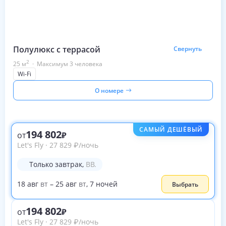
Полулюкс с террасой
Свернуть
2
25
м
·
Максимум 3 человека
Wi-Fi
О номере
САМЫЙ ДЕШЁВЫЙ
194 802
от
Let's Fly
·
27 829
₽
/ночь
Только завтрак
,
BB.
18
авг
вт
–
25
авг
вт
,
7
ночей
Выбрать
194 802
от
Let's Fly
·
27 829
₽
/ночь