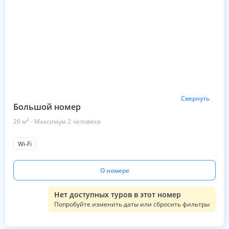
Свернуть
Большой номер
2
26
м
·
Максимум
2
человека
Wi-Fi
О номере
Нет доступных туров в этот номер
Попробуйте изменить даты или сбросить фильтры