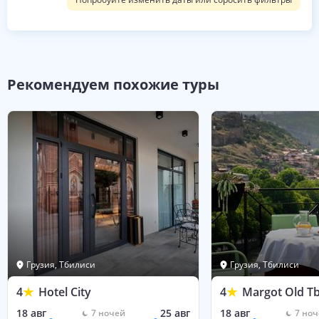
Рекомендуем похожие туры
Грузия, Тбилиси
Грузия, Тбилиси
4
Hotel City
4
Margot Old Tbi
18 авг
25 авг
18 авг
7
ночей
7
ноч