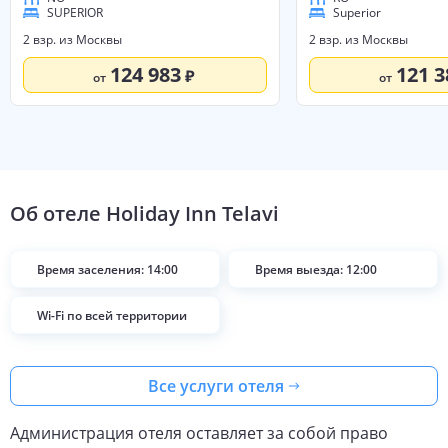
SUPERIOR
Superior
2 взр. из Москвы
2 взр. из Москвы
124 983
121 3
от
от
Об отеле
Holiday Inn Telavi
Время заселения: 14:00
Время выезда: 12:00
Wi-Fi по всей территории
Все услуги отеля
Администрация отеля оставляет за собой право