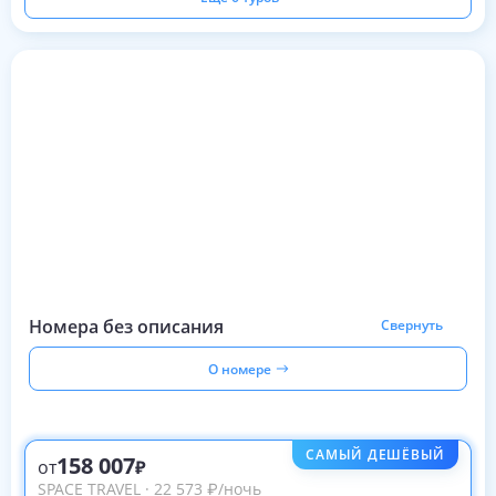
Номера без описания
Свернуть
О номере
САМЫЙ ДЕШЁВЫЙ
158 007
от
SPACE TRAVEL
·
22 573
₽
/ночь