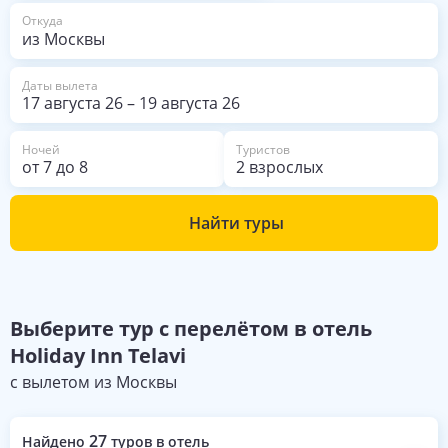
из Москвы
Откуда
Даты вылета
17 августа 26
–
19 августа 26
Ночей
Туристов
от
7
до
8
2 взрослых
Найти туры
Выберите
тур с перелётом в отель
Holiday Inn Telavi
с вылетом из
Москвы
27
Найдено
туров в отель