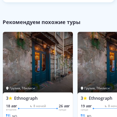
Рекомендуем похожие туры
Грузия, Тбилиси
Грузия, Тбилиси
3
Ethnograph
3
Ethnograph
18 авг
26 авг
19 авг
8
ночей
8
ноч
вторник
среда
среда
NO
RO