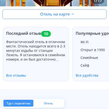
1
/
17
Отель на карте
Последний отзыв
Популярные удо
10
Фантастический отель в отличном
Wi-Fi
месте. Отель находится всего в 2-3
Открыт в 1990
минутах ходьбы от станции
Лехель. Я остановился в семейном
Семейные
номере, и он был достаточно
большим и очень чистым. Завтрак
Сейф
"шведский стол" был
исключительным, и персонал был
Все отзывы
Все удобства
очень доброжелательным.
Тур с перелётом
Отель