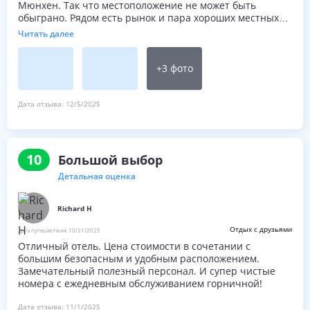
Мюнхен. Так что местоположение не может быть
обыграно. Рядом есть рынок и пара хороших местных
(не туристических) закусочных. Что касается номера, то
Читать далее
мы семья из 4 человек с двумя подростками. За
отличную цену мы получили номер с 3 кроватями,
который работал идеально для нас. В номере нет
+
3
фото
никаких изысков, но там чисто и тихо. Мы бы точно
остались снова.
Дата отзыва:
12/5/2025
10
Большой выбор
Детальная оценка
Richard H
Отдых с друзьями
Дата путешествия:
10/31/2025
Отличный отель. Цена стоимости в сочетании с
большим безопасным и удобным расположением.
Замечательный полезный персонал. И супер чистые
номера с ежедневным обслуживанием горничной!
Дата отзыва:
11/1/2025