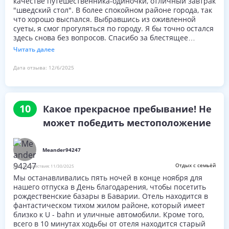
качестве путешественника-одиночки, отличный завтрак
"шведский стол". В более спокойном районе города, так
что хорошо выспался. Выбравшись из оживленной
суеты, я смог прогуляться по городу. Я бы точно остался
здесь снова без вопросов. Спасибо за блестящее
пребывание!
Читать далее
Дата отзыва:
12/6/2025
10
Какое прекрасное пребывание! Не
может победить местоположение
Meander94247
Отдых с семьёй
Дата путешествия:
11/30/2025
Мы останавливались пять ночей в конце ноября для
нашего отпуска в День благодарения, чтобы посетить
рождественские базары в Баварии. Отель находится в
фантастическом тихом жилом районе, который имеет
близко к U - bahn и уличные автомобили. Кроме того,
всего в 10 минутах ходьбы от отеля находится старый