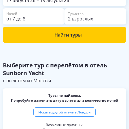
17 августа 26
–
19 августа 26
Ночей
Туристов
от
7
до
8
2 взрослых
Найти туры
Выберите
тур с перелётом в отель
Sunborn Yacht
с вылетом из
Москвы
Туры не найдены.
Попробуйте изменить дату вылета или количество ночей
Искать другой отель в
Лондон