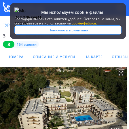
Мы используем cookie-файлы
Благодаря им сайт становится удобнее. Оставаясь c нами, вы
соглашаетесь на использование
cookie-файлов.
Туры
Греция
о. Корфу
Belvedere Hotel
Понимаю и принимаю
3
Отель Belvedere Hotel
Отель Belvedere Hotel 3*
8
164 оценки
НОМЕРА
ОПИСАНИЕ И УСЛУГИ
НА КАРТЕ
ОТЗЫВЫ