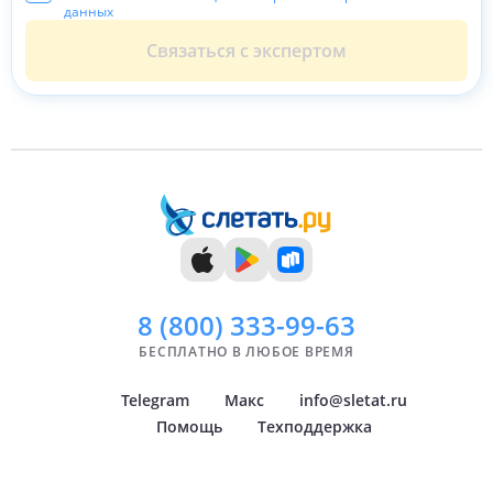
на индивидуальных потребностях гостей. Это
данных
предполагает создание мира восхитительных
Связаться с экспертом
впечатлений, где каждый посетитель может найти свой
собственный путь к наслаждению и самореализации,
смешивая обогащающий опыт с настоящим греческим
семейным прикосновением.
Для гостей: Обеспечить безупречный и незабываемый
гостеприимный опыт, который создает прочные
воспоминания, предлагая широкий спектр вариантов,
внимание к деталям и подлинное греческое
гостеприимство.
Для работников: Создать теплую и щедрую атмосферу,
которая воспитывала бы чувство тепла и великодушия,
в соответствии с духом, ориентированным на семью.
8 (800)
333-99-63
Для окружающей среды: Устойчивое
функционирование, сведение к минимуму своего
БЕСПЛАТНО В ЛЮБОЕ ВРЕМЯ
экологического воздействия, сохранение природных
ресурсов и содействие местным общинам посредством
Telegram
Макс
info@sletat.ru
социальных и благотворительных инициатив.
Помощь
Техподдержка
[ПРОКОММЕНТИРОВАТЬ ЭТО НЕ УДАЛОСЬ]