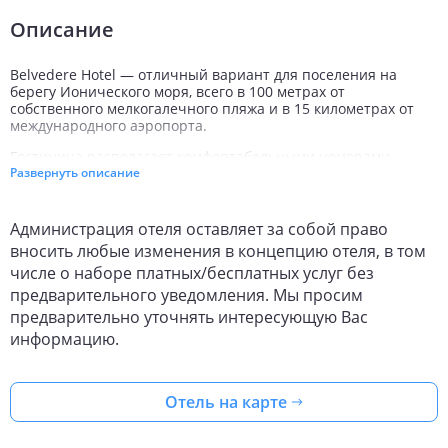
Описание
Belvedere Hotel — отличный вариант для поселения на
берегу Ионического моря, всего в 100 метрах от
собственного мелкогалечного пляжа и в 15 километрах от
международного аэропорта.
Гостиница располагает комфортабельными номерами
Развернуть описание
разных категорий: двухместными стандартами, студиями и
апартаментами. Каждый из 170 номеров оснащен
функциональной мебелью и техникой: холодильником,
Администрация отеля оставляет за собой право
спутниковым телевидением, телефоном, кухней, а также
ванной комнатой с душем и комплектом туалетных
вносить любые изменения в концепцию отеля, в том
принадлежностей. Сейф гарантирует сохранность личных
числе о наборе платных/бесплатных услуг без
вещей, а кондиционер отвечает за создание комфортного
предварительного уведомления. Мы просим
микроклимата. Большие окна и балконы открывают
предварительно уточнять интересующую Вас
прекрасные виды на морское побережье или горные
просторы.
информацию.
Территория комплекса украшена тропической
растительностью, зелеными стрижеными газонами. Здесь
Отель на карте
же расположен большой открытый бассейн.
Желающие получить свою порцию адреналина могут