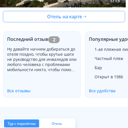
1
/
15
Отель на карте
Последний отзыв
Популярные удо
2
Ну давайте начнем добираться до
1-ая пляжная ли
отеля поздно, чтобы крутые шаги
Частный пляж
не руководство для инвалидов или
любого человека с проблемами
Бар
мобильности никто, чтобы помочь
с делами , добрался до ресепшн не
Открыт в 1986
очень помог и был поражен
никакими сведениями на стенах
автобус раз ресторан itimes etc ,
Все отзывы
Все удобства
добрался до номера было как
вернуться к 60 s очень
датированные жесткие кровати
никакой информации о сейфе и
как использовать , холодильник
пустой нет воды там или любой
Тур с перелётом
Отель
желанной информации для нас ,