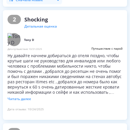
2
Shocking
Детальная оценка
Tony D
Путешествие с парой
Дата путешествия:
10/31/2025
Ну давайте начнем добираться до отеля поздно, чтобы
крутые шаги не руководство для инвалидов или любого
человека с проблемами мобильности никто, чтобы
помочь с делами , добрался до ресепшн не очень помог
и был поражен никакими сведениями на стенах автобус
раз ресторан itimes etc , добрался до номера было как
вернуться к 60 s очень датированные жесткие кровати
никакой информации о сейфе и как использовать ,
холодильник пустой нет воды там или любой желанной
Читать далее
информации для нас ,
Ресторан очень бедная та же еда каждый день
Дата отзыва:
10/24/2025
шокирующий завтрак, если вы любите свинину и
курицу, это все, что ваша пушка получить ,
Площадь бассейна неплохо, если вы любите ос хорошо
вы будете любить его там нагрузки о и не оставит вас в