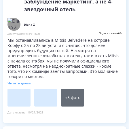
заблуждение маркетинг, а не 4-
соседству.
*В меню нет известных/популярных коктейлей.
звездочный отель
* Инструкций по использованию сейфа нет.
*Нет гостевого справочника в номере или на ресепшн
об отеле или близлежащих местах для посещения.
Diana Z
*Никаких дополнительных подушек нет
дополнительных одеял - довольно прохладно ночью и
Отдых с семьёй
Дата путешествия:
8/31/2025
поэтому пришлось использовать пляжное полотенце в
Мы останавливались в Mitsis Belvedere на острове
качестве дополнительного "одеяла".
Корфу с 25 по 28 августа, и я считаю, что должен
*Отель должен был закрыться в день нашего отъезда, и
предупредить будущих гостей. Несмотря на
я надеюсь, что переход сети Mitsis действительно
многочисленные жалобы как в отель, так и в сеть Mitsis
повысит класс номеров до лучшего, чем у нас.
с начала сентября, мы не получили официального
*Очень разочарован в целом и не вернется в будущем!
ответа, несмотря на неоднократные слежки - кроме
того, что их команды заняты запросами. Это молчание
говорит о многом.
Читать далее
Мои пожилые родители заплатили значительную сумму
за то, что рекламировалось как опыт четырех звезд;
однако то, что они получили, было угрозой для здоровья
+
5
фото
и явным случаем обмана потребителей. Фотографиями
тоже поделились.
Дата отзыва:
10/21/2025
Комнатные условия: недопустимые и небезопасные
• Комната была темной, обращенной к бетонной стене и
с мусором на террасе — не обещанный «вид на сад».