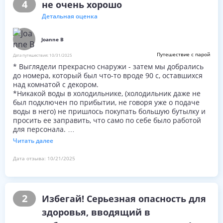
4
не очень хорошо
покое ,
За последние 2 дня нет кофе в ресторане за завтраком
Детальная оценка
шутка
Думал попробовать коктейли
Joanne B
Попросили клубничный дачри не делайте этого
Pina colada не делайте этого , mojito не делайте то, что
Путешествие с парой
Дата путешествия:
10/31/2025
общая потеря времени идет all inclusive ,
* Выглядели прекрасно снаружи - затем мы добрались
Также сказал, что закуски через день все, что мы
до номера, который был что-то вроде 90 с, оставшихся
получили, это печенье , все, что я говорю не 3 звезды 2
над комнатой с декором.
на толчке , оставьте в покое не стоит денег
*Никакой воды в холодильнике, (холодильник даже не
действительно разочарован
был подключен по прибытии, не говоря уже о подаче
Не вернется, так что выбор за вами.
воды в него) не пришлось покупать большую бутылку и
просить ее заправить, что само по себе было работой
для персонала.
* Расположение было очень укромным, но был автобус в
Читать далее
город Корфу, который был довольно доступен в обе
стороны.
Дата отзыва:
10/21/2025
*Персонал ресторана был очень дружелюбным, но
персонал ночной стойки регистрации - не очень!
* Еда была очень, очень базовой и, хотя это была
горячая еда, она была холодной, то, что было включено
2
Избегай! Серьезная опасность для
во время обеда также было включено во время чая, это
не было хорошим каким-либо образом.
здоровья, вводящий в
* Не понравился общий балкон с комнатой по