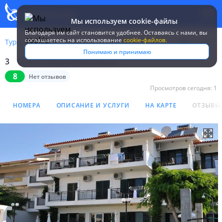
Мы используем cookie-файлы
Благодаря им сайт становится удобнее. Оставаясь c нами, вы
соглашаетесь на использование
cookie-файлов.
Туры
Греция
Халкидики-Кассандра
Pansion Alexandros
Понимаю и принимаю
3
Отель Pansion Alexandros
Отель Pansion Alexandros 
8
Нет отзывов
Просмотров сегодня:
1
НОМЕРА
ОПИСАНИЕ И УСЛУГИ
НА КАРТЕ
ОТЗЫВЫ