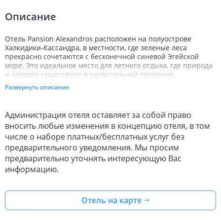
Описание
Отель Pansion Alexandros расположен на полуострове
Халкидики-Кассандра, в местности, где зеленые леса
прекрасно сочетаются с бесконечной синевой Эгейской
море. Это идеальное место для летнего отдыха, где природа
и человек существуют в удивительной гармонии.
Расстояние до международного аэропорта составляет 90
Развернуть описание
километров.
Все 18 номеров оснащены сплит-системой, телевизором,
Администрация отеля оставляет за собой право
террасой, холодильником, ванной комнатой. Уборка
вносить любые изменения в концепцию отеля, в том
производится ежедневно.
числе о наборе платных/бесплатных услуг без
Отдыхающие, которые приехали на личном автотранспорте,
предварительного уведомления. Мы просим
могут воспользоваться частной парковкой. В большинстве
предварительно уточнять интересующую Вас
номеров и в общественных зонах доступен бесплатный
информацию.
интернет, что позволит вам всегда быть на связи с
близкими. Постояльцам предоставляются бесплатные места
и зонты на пляже. Также для гостей организуется трансфер
от автобусной остановки до пансионата или до нее.
Отель на карте
Pansion Alexandros станет прекрасным местом для