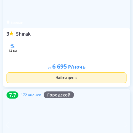
Ереван
3
Shirak
12 км
6 695
/ночь
от
Найти цены
7.7
172 оценки
7.7
Городской
172 оценки