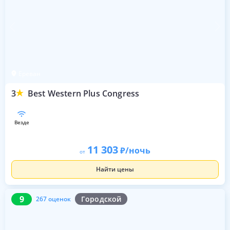
Ереван
3
Best Western Plus Congress
везде
11 303
/ночь
от
Найти цены
9
267 оценок
9
Городской
267 оценок