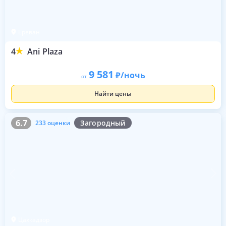
Ереван
4
Ani Plaza
9 581
/ночь
от
Найти цены
6.7
233 оценки
6.7
Загородный
233 оценки
Цахкадзор