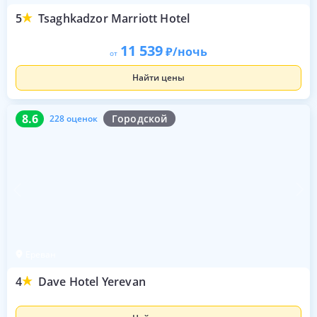
5
Tsaghkadzor Marriott Hotel
11 539
/ночь
от
Найти цены
8.6
228 оценок
8.6
Городской
228 оценок
Ереван
4
Dave Hotel Yerevan