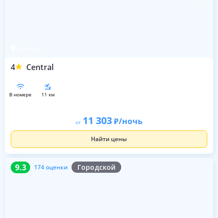
Ереван
4
Central
в номере
11 км
11 303
/ночь
от
Найти цены
9.3
174 оценки
9.3
Городской
174 оценки