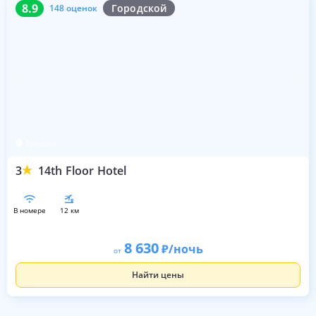
8.9
148 оценок
8.9
Городской
148 оценок
Ереван
3
14th Floor Hotel
в номере
12 км
8 630
/ночь
от
Найти цены