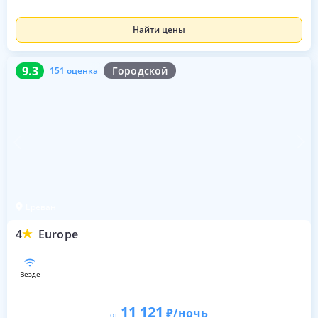
Найти цены
9.3
151 оценка
9.3
Городской
151 оценка
Ереван
4
Europe
везде
11 121
/ночь
от