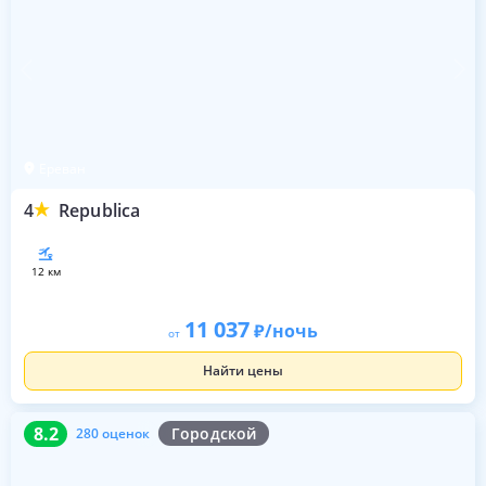
Ереван
4
Republica
12 км
11 037
/ночь
от
Найти цены
8.2
280 оценок
8.2
Городской
280 оценок