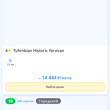
Ереван
4
Tufenkian Historic Yerevan
12 км
14 444
/ночь
от
Найти цены
10
286 оценок
10
Городской
286 оценок