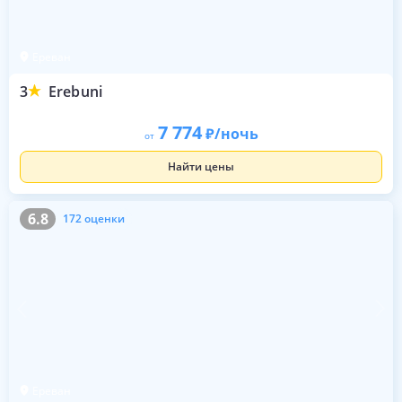
Ереван
3
Erebuni
7 774
/ночь
от
Найти цены
6.8
172 оценки
6.8
172 оценки
Ереван