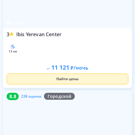
Ереван
3
Ibis Yerevan Center
13 км
11 121
/ночь
от
Найти цены
8.8
238 оценок
8.8
Городской
238 оценок