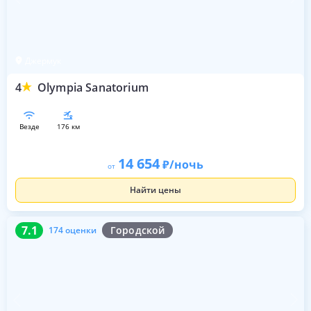
Джермук
4
Olympia Sanatorium
везде
176 км
14 654
/ночь
от
Найти цены
7.1
174 оценки
7.1
Городской
174 оценки