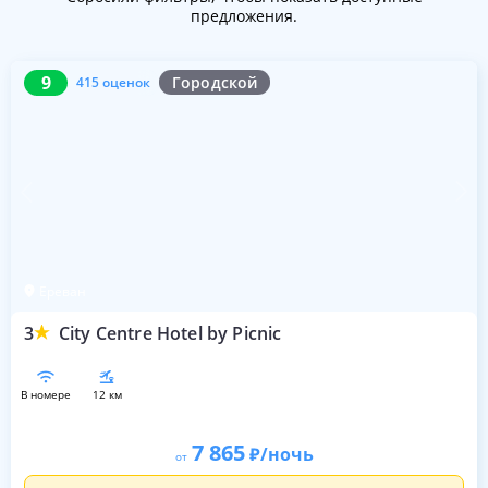
предложения.
9
415 оценок
9
Городской
415 оценок
Ереван
3
City Centre Hotel by Picnic
в номере
12 км
7 865
/ночь
от