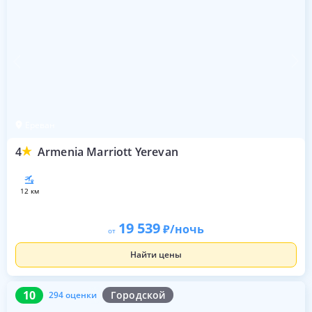
Ереван
4
Armenia Marriott Yerevan
12 км
19 539
/ночь
от
Найти цены
10
294 оценки
10
Городской
294 оценки