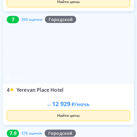
Найти цены
7
393 оценки
7
Городской
393 оценки
Ереван
4
Yerevan Place Hotel
12 929
/ночь
от
Найти цены
7.9
370 оценок
7.9
Городской
370 оценок