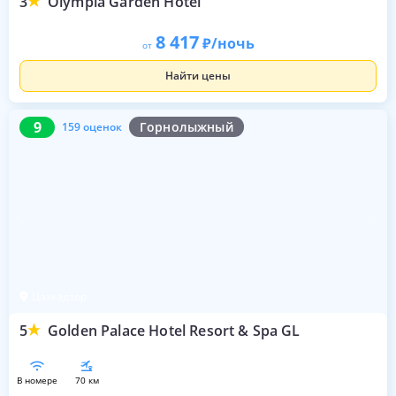
3
Olympia Garden Hotel
8 417
/ночь
от
Найти цены
9
159 оценок
9
Горнолыжный
159 оценок
Цахкадзор
5
Golden Palace Hotel Resort & Spa GL
в номере
70 км