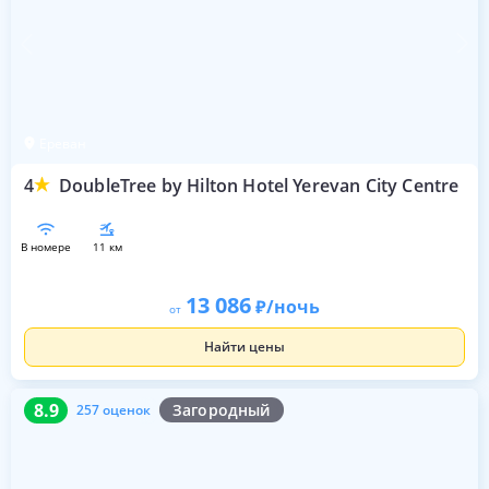
Ереван
4
DoubleTree by Hilton Hotel Yerevan City Centre
в номере
11 км
13 086
/ночь
от
Найти цены
8.9
257 оценок
8.9
Загородный
257 оценок