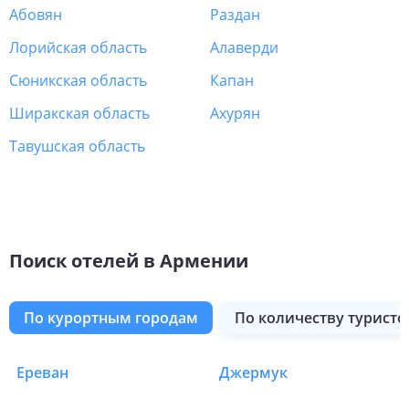
Абовян
Раздан
Лорийская область
Алаверди
Сюникская область
Капан
Ширакская область
Ахурян
Тавушская область
Поиск отелей в Армении
по курортным городам
по количеству туристо
Ереван
Джермук
Отели в Армении