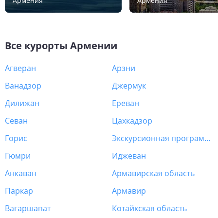
Армения
Армения
Все курорты
Армении
Агверан
Арзни
Ванадзор
Джермук
Дилижан
Ереван
Севан
Цахкадзор
Горис
Экскурсионная программа Армения
Гюмри
Иджеван
Анкаван
Армавирская область
Паркар
Армавир
Вагаршапат
Котайкская область