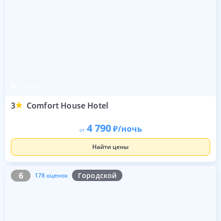
Ереван
3
Comfort House Hotel
4 790
/ночь
от
Найти цены
6
178 оценок
6
Городской
178 оценок