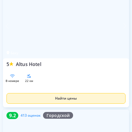
Баку
5
Altus Hotel
в номере
22 км
Найти цены
9.2
413 оценок
9.2
Городской
413 оценок