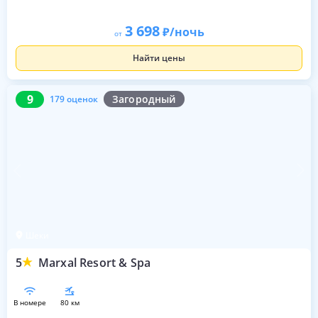
3 698
/ночь
от
Найти цены
9
179 оценок
9
Загородный
179 оценок
Шеки
5
Marxal Resort & Spa
в номере
80 км