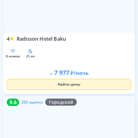
Баку
4
Radisson Hotel Baku
в номере
25 км
7 977
/ночь
от
Найти цены
9.6
292 оценки
9.6
Городской
292 оценки