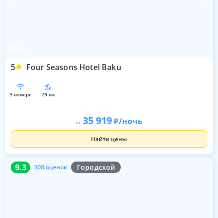
Баку
5
Four Seasons Hotel Baku
в номере
29 км
35 919
/ночь
от
Найти цены
9.3
308 оценок
9.3
Городской
308 оценок