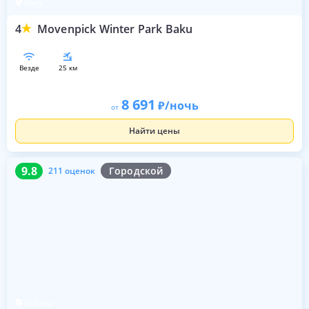
Баку
4
Movenpick Winter Park Baku
везде
25 км
8 691
/ночь
от
Найти цены
9.8
211 оценок
9.8
Городской
211 оценок
Габала