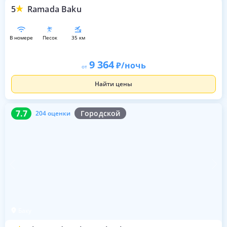
5
Ramada Baku
в номере
песок
35 км
9 364
/ночь
от
Найти цены
7.7
204 оценки
7.7
Городской
204 оценки
Баку