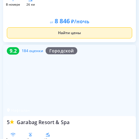
в номере
26 км
8 846
/ночь
от
Найти цены
9.2
184 оценки
9.2
Городской
184 оценки
Нафталан
5
Garabag Resort & Spa