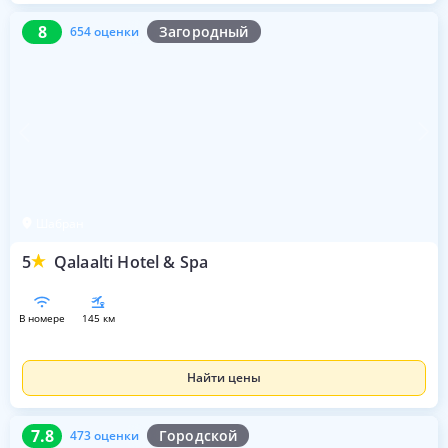
8
654 оценки
8
Загородный
654 оценки
Шабран
5
Qalaalti Hotel & Spa
в номере
145 км
Найти цены
7.8
473 оценки
7.8
Городской
473 оценки