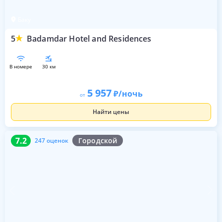
Баку
5
Badamdar Hotel and Residences
в номере
30 км
5 957
/ночь
от
Найти цены
7.2
247 оценок
7.2
Городской
247 оценок