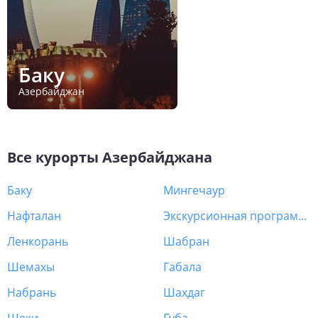
Баку
Азербайджан
Все курорты
Азербайджана
Баку
Мингечаур
Нафталан
Экскурсионная программа Азербайджан
Ленкорань
Шабран
Шемахы
Габала
Набрань
Шахдаг