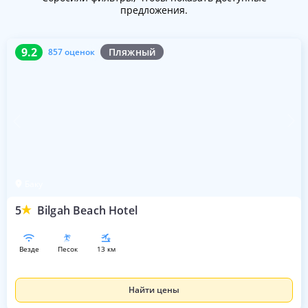
предложения.
9.2
857 оценок
9.2
Пляжный
857 оценок
Баку
5
Bilgah Beach Hotel
везде
песок
13 км
Найти цены