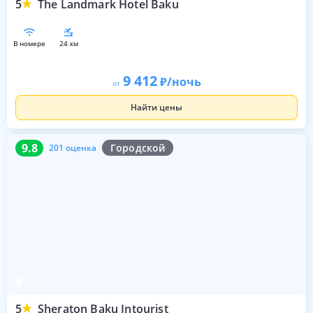
5
The Landmark Hotel Baku
в номере
24 км
9 412
/ночь
от
Найти цены
9.8
201 оценка
9.8
Городской
201 оценка
Баку
5
Sheraton Baku Intourist