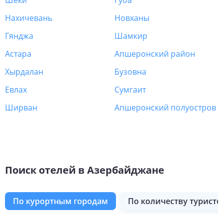
Шеки
Губа
Нахичевань
Новханы
Гянджа
Шамкир
Астара
Апшеронский район
Хырдалан
Бузовна
Евлах
Сумгаит
Ширван
Апшеронский полуостров
Поиск отелей в Азербайджане
по курортным городам
по количеству туристо