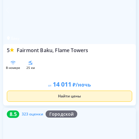
Баку
5
Fairmont Baku, Flame Towers
в номере
25 км
14 011
/ночь
от
Найти цены
8.5
323 оценки
8.5
Городской
323 оценки