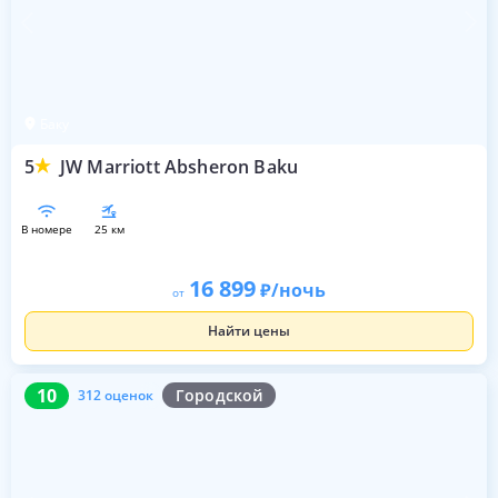
Баку
5
JW Marriott Absheron Baku
в номере
25 км
16 899
/ночь
от
Найти цены
10
312 оценок
10
Городской
312 оценок