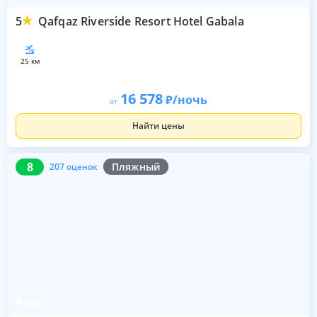
5
Qafqaz Riverside Resort Hotel Gabala
25 км
16 578
/ночь
от
Найти цены
8
207 оценок
8
Пляжный
207 оценок
Баку