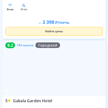
везде
24 км
3 398
/ночь
от
Найти цены
9.2
194 оценки
9.2
Городской
194 оценки
Габала
5
Gabala Garden Hotel