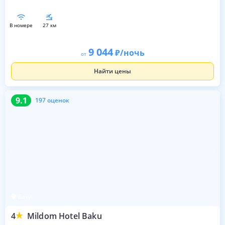
в номере
27 км
9 044
/ночь
от
Найти цены
9.1
197 оценок
9.1
197 оценок
Баку
4
Mildom Hotel Baku