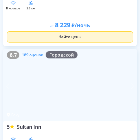
в номере
25 км
8 229
/ночь
от
Найти цены
6.7
189 оценок
6.7
Городской
189 оценок
Баку
5
Sultan Inn