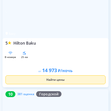
Баку
5
Hilton Baku
в номере
25 км
14 973
/ночь
от
Найти цены
10
381 оценка
10
Городской
381 оценка