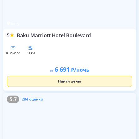
Баку
5
Baku Marriott Hotel Boulevard
в номере
23 км
6 691
/ночь
от
Найти цены
5.7
284 оценки
5.7
284 оценки