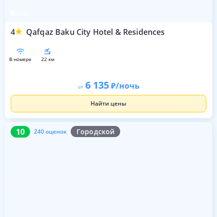
Баку
4
Qafqaz Baku City Hotel & Residences
в номере
22 км
6 135
/ночь
от
Найти цены
10
240 оценок
10
Городской
240 оценок