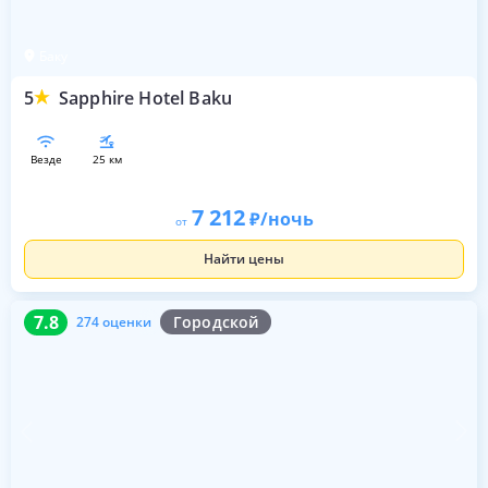
Баку
5
Sapphire Hotel Baku
везде
25 км
7 212
/ночь
от
Найти цены
7.8
274 оценки
7.8
Городской
274 оценки