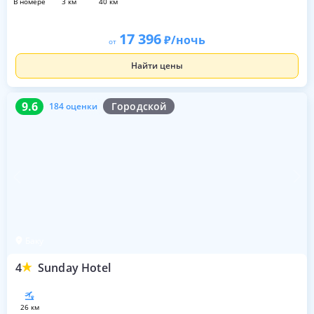
в номере
3 км
40 км
17 396
/ночь
от
Найти цены
9.6
184 оценки
9.6
Городской
184 оценки
Баку
4
Sunday Hotel
26 км