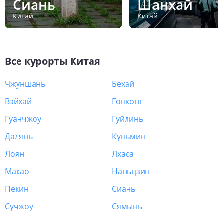
Сиань
Шанхай
Китай
Китай
Все курорты
Китая
Чжуншань
Бехай
Вэйхай
Гонконг
Гуанчжоу
Гуйлинь
Далянь
Куньмин
Лоян
Лхаса
Макао
Наньцзин
Пекин
Сиань
Сучжоу
Сямынь