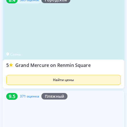
Сиань
5
Grand Mercure on Renmin Square
Найти цены
9.5
371 оценка
9.5
Пляжный
371 оценка