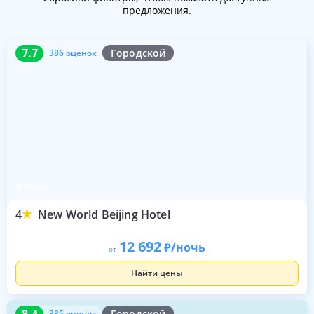
предложения.
7.7
386 оценок
7.7
Городской
386 оценок
Пекин
4
New World Beijing Hotel
12 692
/ночь
от
Найти цены
8.4
385 оценок
8.4
Городской
385 оценок