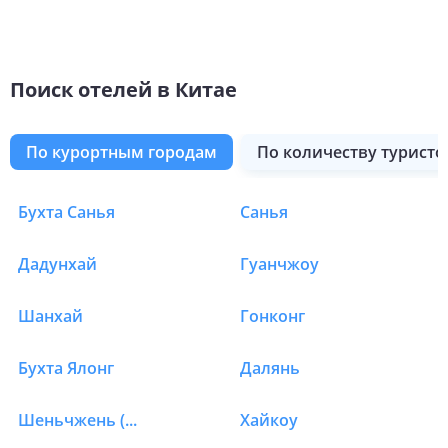
Поиск отелей в Китае
по курортным городам
по количеству туристо
Тайюань
Тяньцзинь
Куньмин
Харбин
Хунань
Бехай
Чжуншань
Чжухай
Ланьчжоу
Фучжоу
Бухта Санья
Санья
Отели в Китае в Пеки
Дадунхай
Гуанчжоу
Шанхай
Гонконг
Бухта Ялонг
Далянь
Шеньчжень (Свензхен)
Хайкоу