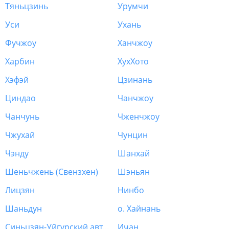
Тяньцзинь
Урумчи
Уси
Ухань
Фучжоу
Ханчжоу
Харбин
ХухХото
Хэфэй
Цзинань
Циндао
Чанчжоу
Чанчунь
Чженчжоу
Чжухай
Чунцин
Чэнду
Шанхай
Шеньчжень (Свензхен)
Шэньян
Лицзян
Нинбо
Шаньдун
о. Хайнань
Синьцзян-Уйгурский автономный район (Урумчи)
Ичан