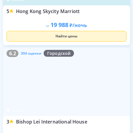
5
Hong Kong Skycity Marriott
19 988
/ночь
от
Найти цены
6.2
304 оценки
6.2
Городской
304 оценки
Гонконг
3
Bishop Lei International House