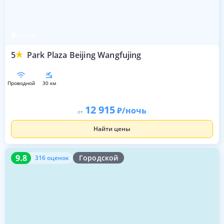
Пекин
5
Park Plaza Beijing Wangfujing
проводной
30 км
12 915
/ночь
от
Найти цены
9.8
316 оценок
9.8
Городской
316 оценок