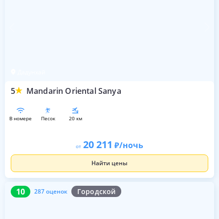
Дадунхай
5
Mandarin Oriental Sanya
в номере
песок
20 км
20 211
/ночь
от
Найти цены
10
287 оценок
10
Городской
287 оценок