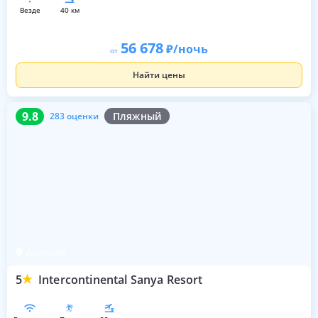
везде
40 км
56 678
/ночь
от
Найти цены
9.8
283 оценки
9.8
Пляжный
283 оценки
Дадунхай
5
Intercontinental Sanya Resort