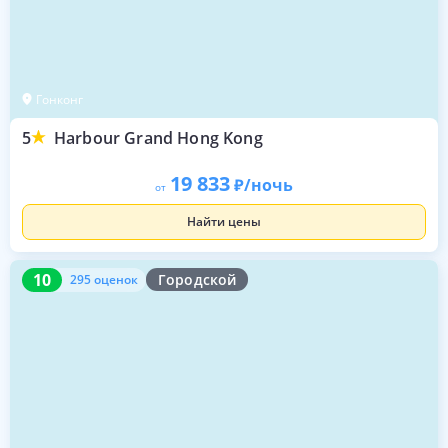
Гонконг
5
Harbour Grand Hong Kong
19 833
/ночь
от
Найти цены
10
295 оценок
10
Городской
295 оценок