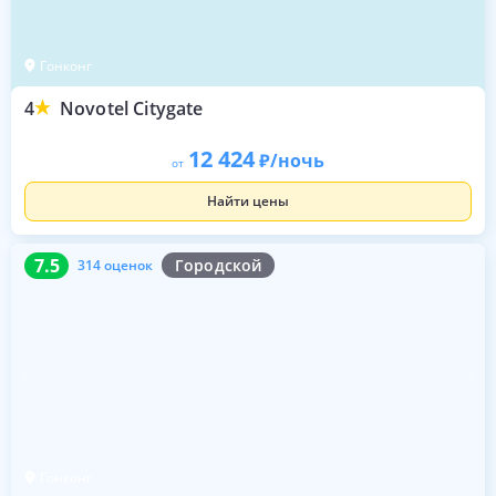
Гонконг
4
Novotel Citygate
12 424
/ночь
от
Найти цены
7.5
314 оценок
7.5
Городской
314 оценок
Гонконг