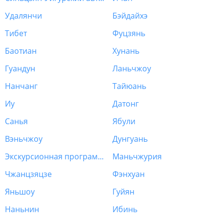
Удалянчи
Бэйдайхэ
Тибет
Фуцзянь
Баотиан
Хунань
Гуандун
Ланьчжоу
Нанчанг
Тайюань
Иу
Датонг
Санья
Ябули
Вэньчжоу
Дунгуань
Экскурсионная программа Китай
Маньчжурия
Чжанцзяцзе
Фэнхуан
Яньшоу
Гуйян
Наньнин
Ибинь