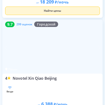
18 209
/ночь
от
Найти цены
9.7
299 оценок
9.7
Городской
299 оценок
Пекин
4
Novotel Xin Qiao Beijing
везде
6 388
/ночь
от