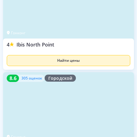
Гонконг
4
Ibis North Point
Найти цены
8.6
305 оценок
8.6
Городской
305 оценок
Гонконг