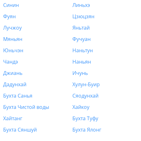
Синин
Линьхэ
Фуян
Цзюцзян
Лучжоу
Яньтай
Мяньян
Фучуан
Юньчэн
Наньтун
Чандэ
Наньян
Джиань
Ичунь
Дадунхай
Хулун-Буир
Бухта Санья
Сяодунхай
Бухта Чистой воды
Хайкоу
Хайтанг
Бухта Туфу
Бухта Сяншуй
Бухта Ялонг