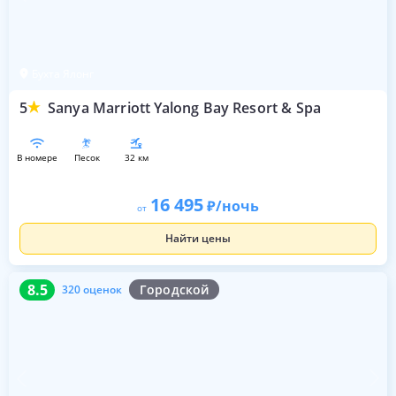
Бухта Ялонг
5
Sanya Marriott Yalong Bay Resort & Spa
в номере
песок
32 км
16 495
/ночь
от
Найти цены
8.5
320 оценок
8.5
Городской
320 оценок