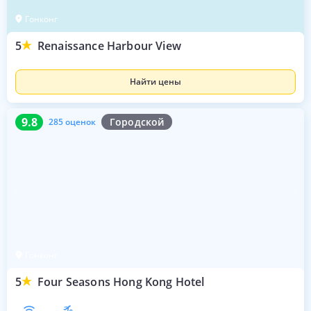
Гонконг
5
Renaissance Harbour View
Найти цены
9.8
285 оценок
9.8
Городской
285 оценок
Гонконг
5
Four Seasons Hong Kong Hotel