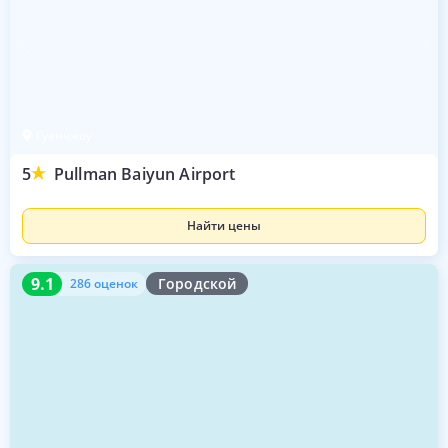
Гуанчжоу
5
Pullman Baiyun Airport
Найти цены
9.1
286 оценок
9.1
Городской
286 оценок