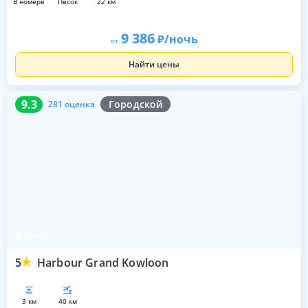
в номере
песок
22 км
9 386
/ночь
от
Найти цены
9.3
281 оценка
9.3
Городской
281 оценка
Гонконг
5
Harbour Grand Kowloon
3 км
40 км