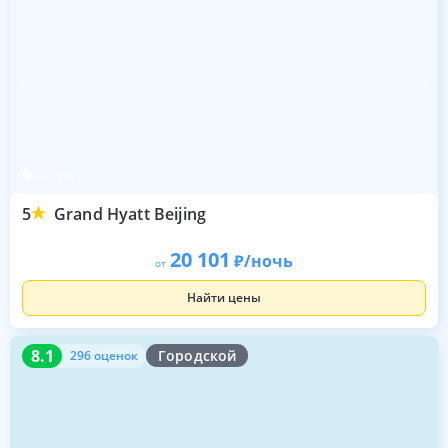
Пекин
5
Grand Hyatt Beijing
20 101
/ночь
от
Найти цены
8.1
296 оценок
8.1
Городской
296 оценок