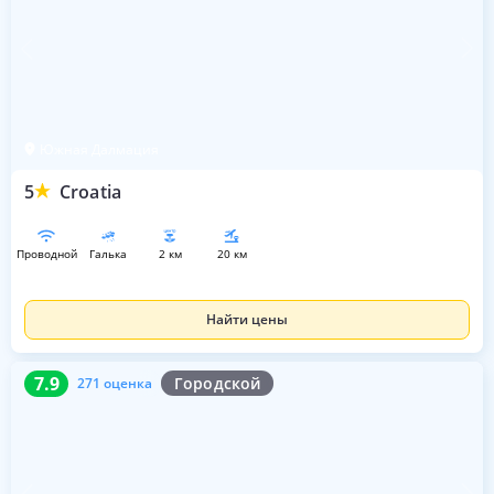
Южная Далмация
5
Croatia
проводной
галька
2 км
20 км
Найти цены
7.9
271 оценка
7.9
Городской
271 оценка