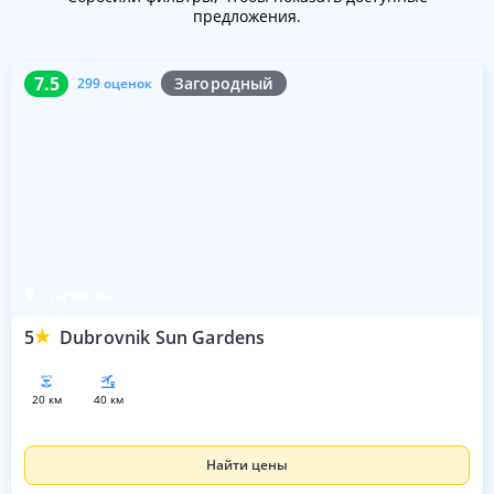
предложения.
7.5
299 оценок
7.5
Загородный
299 оценок
Дубровник
5
Dubrovnik Sun Gardens
20 км
40 км
Найти цены