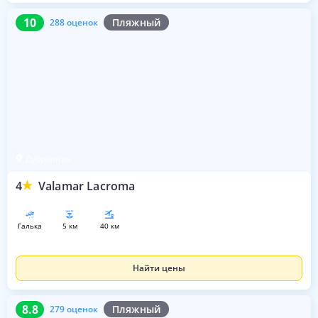
10
288 оценок
10
Пляжный
288 оценок
Дубровник
4
Valamar Lacroma
галька
5 км
40 км
Найти цены
8.8
279 оценок
8.8
Пляжный
279 оценок