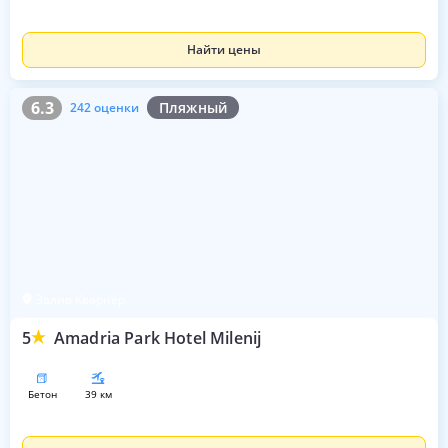
Найти цены
6.3
242 оценки
6.3
Пляжный
242 оценки
Залив Кварнер
5
Amadria Park Hotel Milenij
бетон
39 км