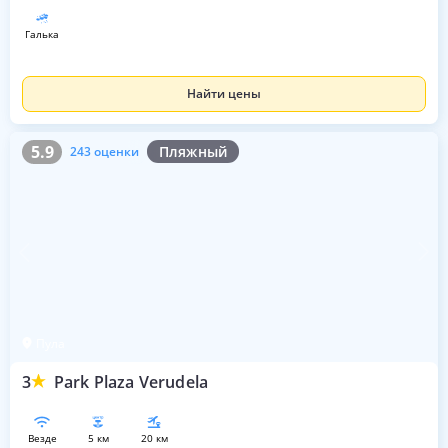
галька
Найти цены
5.9
243 оценки
5.9
Пляжный
243 оценки
Пула
3
Park Plaza Verudela
везде
5 км
20 км