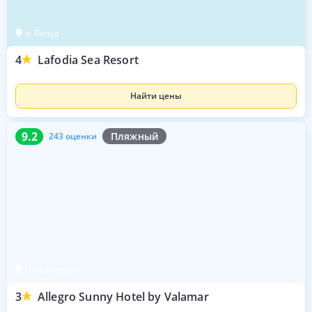
о. Лопуд
4
Lafodia Sea Resort
Найти цены
9.2
243 оценки
9.2
Пляжный
243 оценки
П-ов Истрия
3
Allegro Sunny Hotel by Valamar