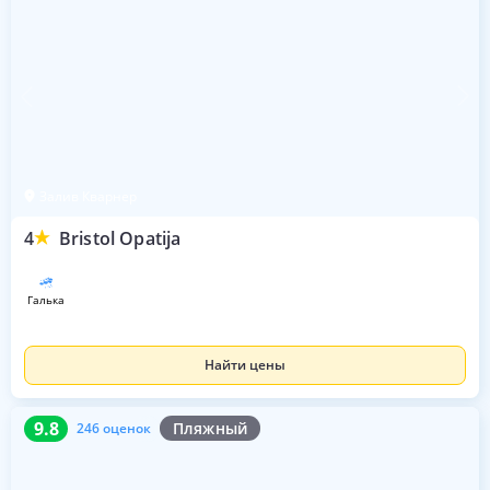
Залив Кварнер
4
Bristol Opatija
галька
Найти цены
9.8
246 оценок
9.8
Пляжный
246 оценок