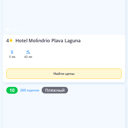
Пореч
4
Hotel Molindrio Plava Laguna
5 км
42 км
Найти цены
10
260 оценок
10
Пляжный
260 оценок