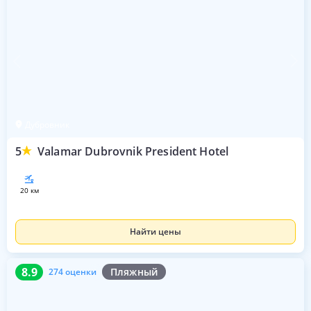
Дубровник
5
Valamar Dubrovnik President Hotel
20 км
Найти цены
8.9
274 оценки
8.9
Пляжный
274 оценки