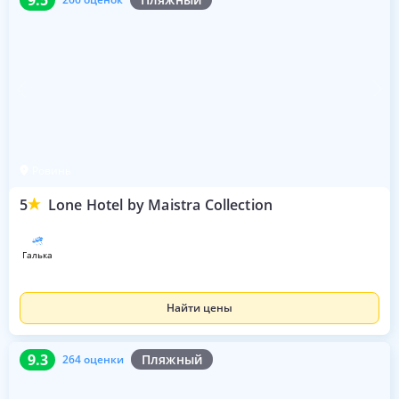
Ровинь
5
Lone Hotel by Maistra Collection
галька
Найти цены
9.3
264 оценки
9.3
Пляжный
264 оценки