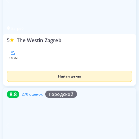
Загреб
5
The Westin Zagreb
18 км
Найти цены
8.8
270 оценок
8.8
Городской
270 оценок