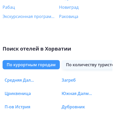
Рабац
Новиград
Экскурсионная программа Хорватия
Раковица
Поиск отелей в Хорватии
по курортным городам
по количеству туристо
Средняя Далмация
Загреб
Отели в Хорватии в о.
Цриквеница
Южная Далмация
П-ов Истрия
Дубровник