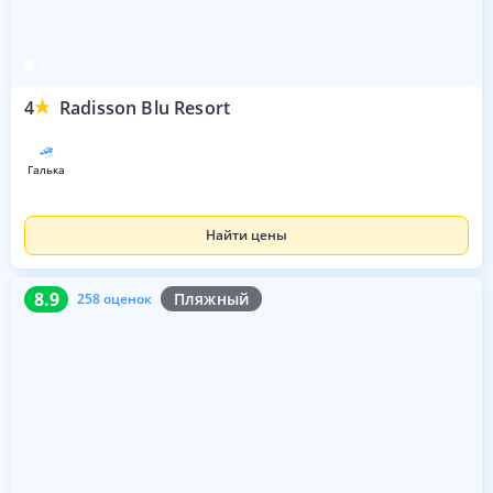
Сплит
4
Radisson Blu Resort
галька
Найти цены
8.9
258 оценок
8.9
Пляжный
258 оценок