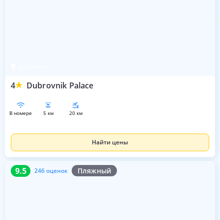
Дубровник
4
Dubrovnik Palace
в номере
5 км
20 км
Найти цены
9.5
246 оценок
9.5
Пляжный
246 оценок