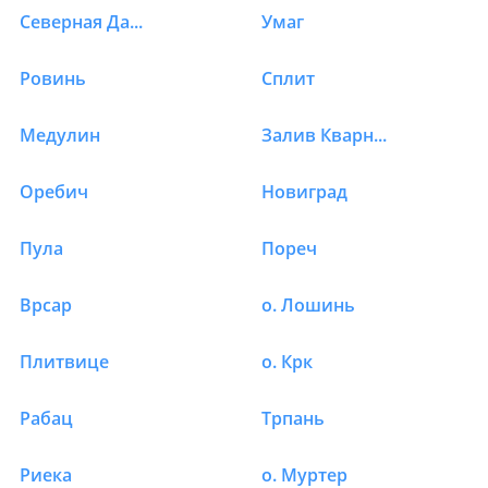
Северная Далмация
Умаг
Ровинь
Сплит
Медулин
Залив Кварнер
Оребич
Новиград
Пула
Пореч
Врсар
о. Лошинь
Плитвице
о. Крк
Рабац
Трпань
Риека
о. Муртер