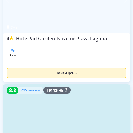
Умаг
4
Hotel Sol Garden Istra for Plava Laguna
8 км
Найти цены
8.8
245 оценок
8.8
Пляжный
245 оценок