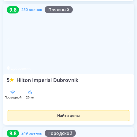
9.8
250 оценок
9.8
Пляжный
250 оценок
Дубровник
5
Hilton Imperial Dubrovnik
проводной
20 км
Найти цены
9.8
249 оценок
9.8
Городской
249 оценок