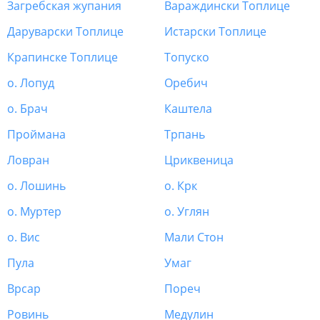
Загребская жупания
Вараждински Топлице
Даруварски Топлице
Истарски Топлице
Крапинске Топлице
Топуско
о. Лопуд
Оребич
о. Брач
Каштела
Проймана
Трпань
Ловран
Цриквеница
о. Лошинь
о. Крк
о. Муртер
о. Углян
о. Вис
Мали Стон
Пула
Умаг
Врсар
Пореч
Ровинь
Медулин