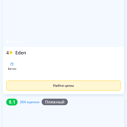
Ровинь
4
Eden
бетон
Найти цены
9.1
264 оценки
9.1
Пляжный
264 оценки