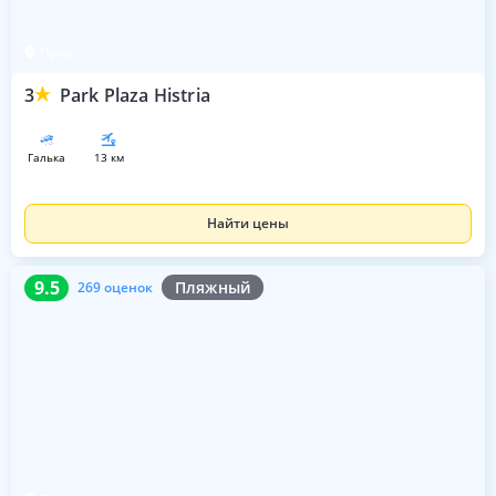
Пула
3
Park Plaza Histria
галька
13 км
Найти цены
9.5
269 оценок
9.5
Пляжный
269 оценок