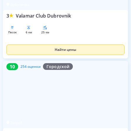
Дубровник
3
Valamar Club Dubrovnik
песок
6 км
25 км
Найти цены
10
254 оценки
10
Городской
254 оценки
Загреб