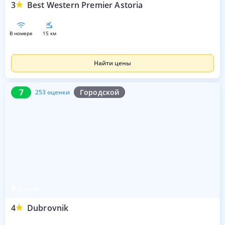
3
Best Western Premier Astoria
в номере
15 км
Найти цены
7
253 оценки
7
Городской
253 оценки
Загреб
4
Dubrovnik