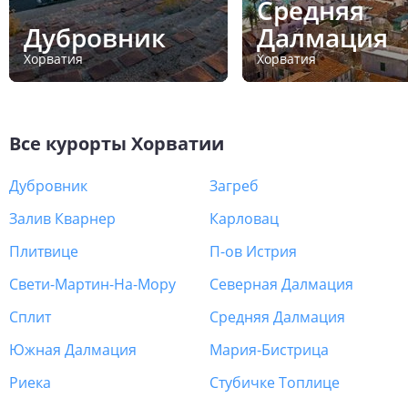
Средняя
Дубровник
Далмация
Хорватия
Хорватия
Все курорты
Хорватии
Дубровник
Загреб
Залив Кварнер
Карловац
Плитвице
П-ов Истрия
Свети-Мартин-На-Мору
Северная Далмация
Сплит
Средняя Далмация
Южная Далмация
Мария-Бистрица
Риека
Стубичке Топлице