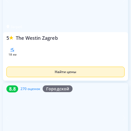
Загреб
5
The Westin Zagreb
18 км
Найти цены
8.8
270 оценок
8.8
Городской
270 оценок