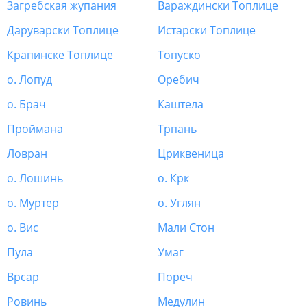
Загребская жупания
Вараждински Топлице
Даруварски Топлице
Истарски Топлице
Крапинске Топлице
Топуско
о. Лопуд
Оребич
о. Брач
Каштела
Проймана
Трпань
Ловран
Цриквеница
о. Лошинь
о. Крк
о. Муртер
о. Углян
о. Вис
Мали Стон
Пула
Умаг
Врсар
Пореч
Ровинь
Медулин