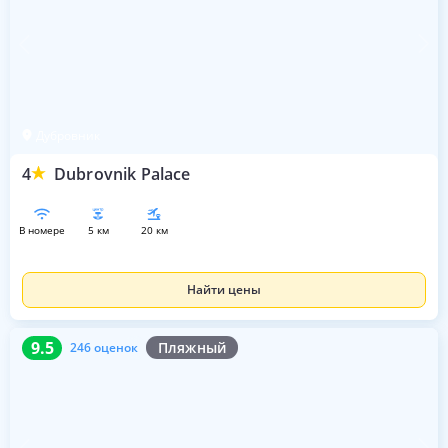
Дубровник
4
Dubrovnik Palace
в номере
5 км
20 км
Найти цены
9.5
246 оценок
9.5
Пляжный
246 оценок