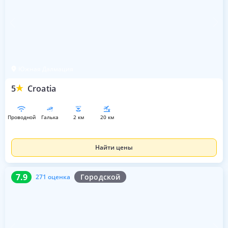
Южная Далмация
5
Croatia
проводной
галька
2 км
20 км
Найти цены
7.9
271 оценка
7.9
Городской
271 оценка