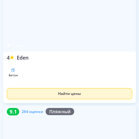
Ровинь
4
Eden
бетон
Найти цены
9.1
264 оценки
9.1
Пляжный
264 оценки