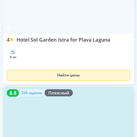
Умаг
4
Hotel Sol Garden Istra for Plava Laguna
8 км
Найти цены
8.8
245 оценок
8.8
Пляжный
245 оценок