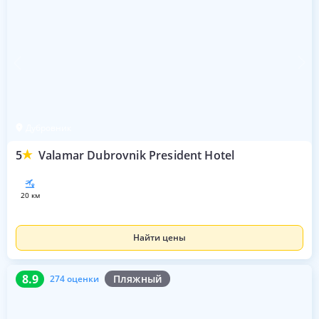
Дубровник
5
Valamar Dubrovnik President Hotel
20 км
Найти цены
8.9
274 оценки
8.9
Пляжный
274 оценки