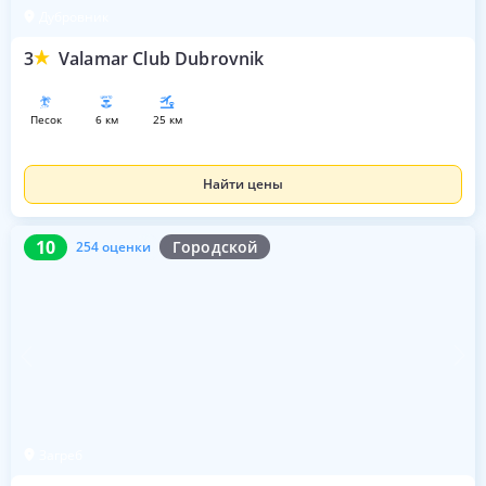
Дубровник
3
Valamar Club Dubrovnik
песок
6 км
25 км
Найти цены
10
254 оценки
10
Городской
254 оценки
Загреб