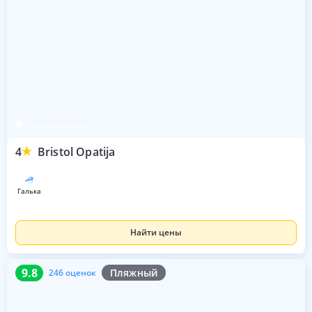
Залив Кварнер
4
Bristol Opatija
галька
Найти цены
9.8
246 оценок
9.8
Пляжный
246 оценок