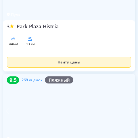
Пула
3
Park Plaza Histria
галька
13 км
Найти цены
9.5
269 оценок
9.5
Пляжный
269 оценок