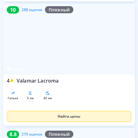
10
288 оценок
10
Пляжный
288 оценок
Дубровник
4
Valamar Lacroma
галька
5 км
40 км
Найти цены
8.8
279 оценок
8.8
Пляжный
279 оценок