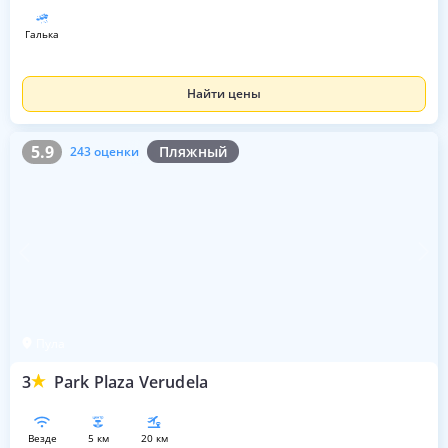
галька
Найти цены
5.9
243 оценки
5.9
Пляжный
243 оценки
Пула
3
Park Plaza Verudela
везде
5 км
20 км