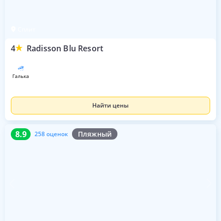
Сплит
4
Radisson Blu Resort
галька
Найти цены
8.9
258 оценок
8.9
Пляжный
258 оценок