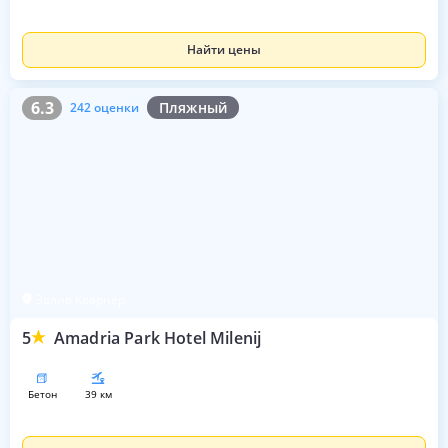
Найти цены
6.3
242 оценки
6.3
Пляжный
242 оценки
Залив Кварнер
5
Amadria Park Hotel Milenij
бетон
39 км