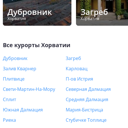
Дубровник
Загреб
Хорватия
Хорватия
Все курорты
Хорватии
Дубровник
Загреб
Залив Кварнер
Карловац
Плитвице
П-ов Истрия
Свети-Мартин-На-Мору
Северная Далмация
Сплит
Средняя Далмация
Южная Далмация
Мария-Бистрица
Риека
Стубичке Топлице