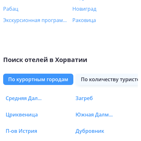
Рабац
Новиград
Экскурсионная программа Хорватия
Раковица
Поиск отелей в Хорватии
по курортным городам
по количеству туристо
Средняя Далмация
Загреб
Отели в Хорватии в Л
Цриквеница
Южная Далмация
П-ов Истрия
Дубровник