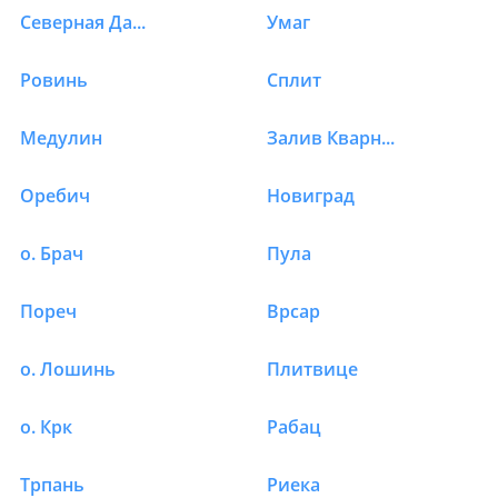
Северная Далмация
Умаг
Ровинь
Сплит
Медулин
Залив Кварнер
Оребич
Новиград
о. Брач
Пула
Пореч
Врсар
о. Лошинь
Плитвице
о. Крк
Рабац
Трпань
Риека