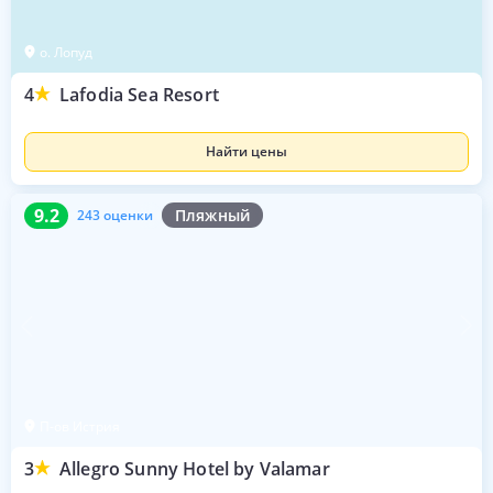
о. Лопуд
4
Lafodia Sea Resort
Найти цены
9.2
243 оценки
9.2
Пляжный
243 оценки
П-ов Истрия
3
Allegro Sunny Hotel by Valamar