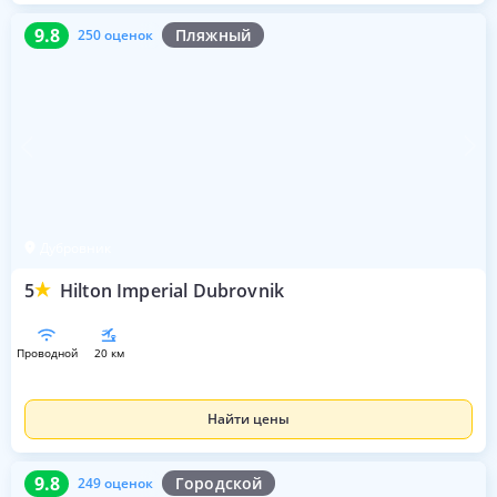
9.8
250 оценок
9.8
Пляжный
250 оценок
Дубровник
5
Hilton Imperial Dubrovnik
проводной
20 км
Найти цены
9.8
249 оценок
9.8
Городской
249 оценок