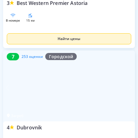
3
Best Western Premier Astoria
в номере
15 км
Найти цены
7
253 оценки
7
Городской
253 оценки
Загреб
4
Dubrovnik