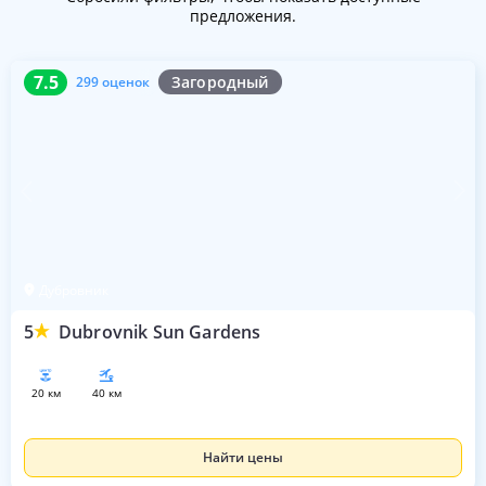
предложения.
7.5
299 оценок
7.5
Загородный
299 оценок
Дубровник
5
Dubrovnik Sun Gardens
20 км
40 км
Найти цены