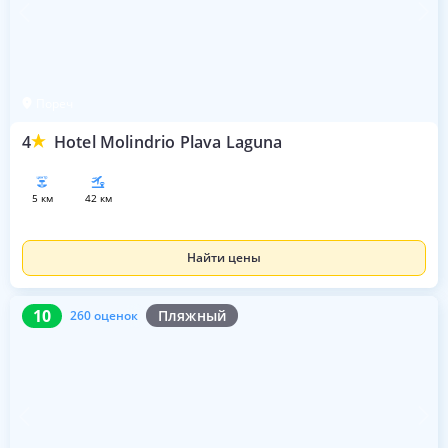
Пореч
4
Hotel Molindrio Plava Laguna
5 км
42 км
Найти цены
10
260 оценок
10
Пляжный
260 оценок