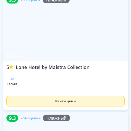
Ровинь
5
Lone Hotel by Maistra Collection
галька
Найти цены
9.3
264 оценки
9.3
Пляжный
264 оценки