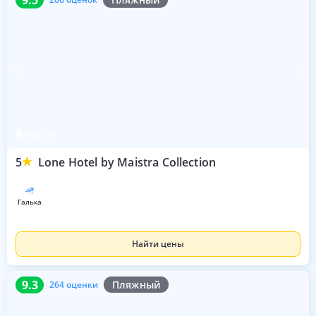
Ровинь
5
Lone Hotel by Maistra Collection
галька
Найти цены
9.3
264 оценки
9.3
Пляжный
264 оценки