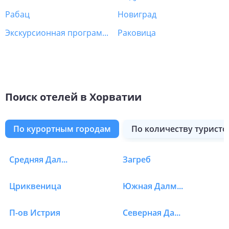
Рабац
Новиград
Экскурсионная программа Хорватия
Раковица
Поиск отелей в Хорватии
по курортным городам
по количеству туристо
Средняя Далмация
Загреб
Отели в Хорватии в 
Цриквеница
Южная Далмация
П-ов Истрия
Северная Далмация