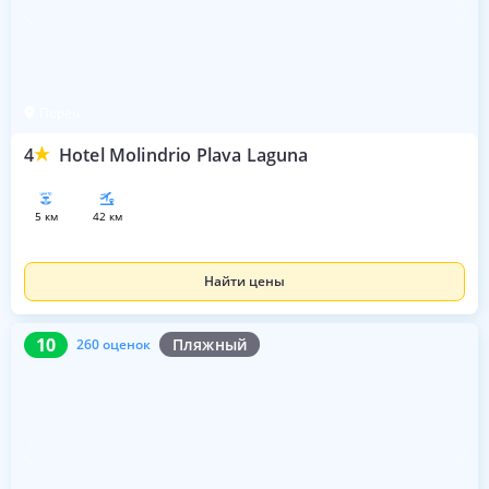
Пореч
4
Hotel Molindrio Plava Laguna
5 км
42 км
Найти цены
10
260 оценок
10
Пляжный
260 оценок