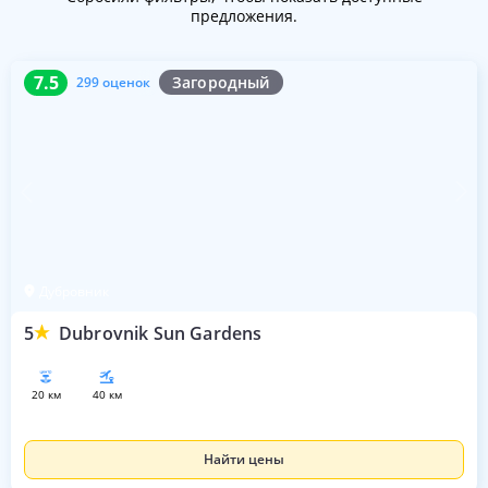
предложения.
7.5
299 оценок
7.5
Загородный
299 оценок
Дубровник
5
Dubrovnik Sun Gardens
20 км
40 км
Найти цены