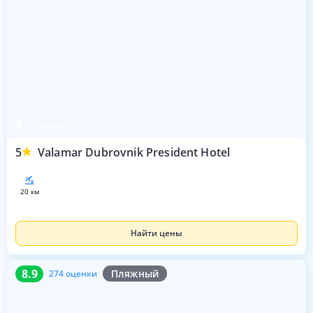
Дубровник
5
Valamar Dubrovnik President Hotel
20 км
Найти цены
8.9
274 оценки
8.9
Пляжный
274 оценки