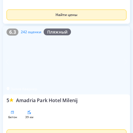
Найти цены
6.3
242 оценки
6.3
Пляжный
242 оценки
Залив Кварнер
5
Amadria Park Hotel Milenij
бетон
39 км