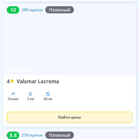
10
288 оценок
10
Пляжный
288 оценок
Дубровник
4
Valamar Lacroma
галька
5 км
40 км
Найти цены
8.8
279 оценок
8.8
Пляжный
279 оценок