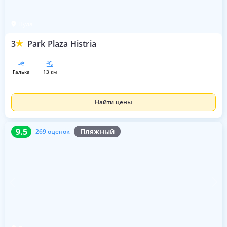
Пула
3
Park Plaza Histria
галька
13 км
Найти цены
9.5
269 оценок
9.5
Пляжный
269 оценок