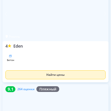
Ровинь
4
Eden
бетон
Найти цены
9.1
264 оценки
9.1
Пляжный
264 оценки