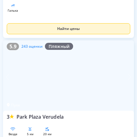
галька
Найти цены
5.9
243 оценки
5.9
Пляжный
243 оценки
Пула
3
Park Plaza Verudela
везде
5 км
20 км