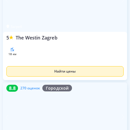
Загреб
5
The Westin Zagreb
18 км
Найти цены
8.8
270 оценок
8.8
Городской
270 оценок