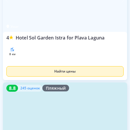
Умаг
4
Hotel Sol Garden Istra for Plava Laguna
8 км
Найти цены
8.8
245 оценок
8.8
Пляжный
245 оценок