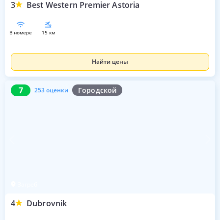
3
Best Western Premier Astoria
в номере
15 км
Найти цены
7
253 оценки
7
Городской
253 оценки
Загреб
4
Dubrovnik