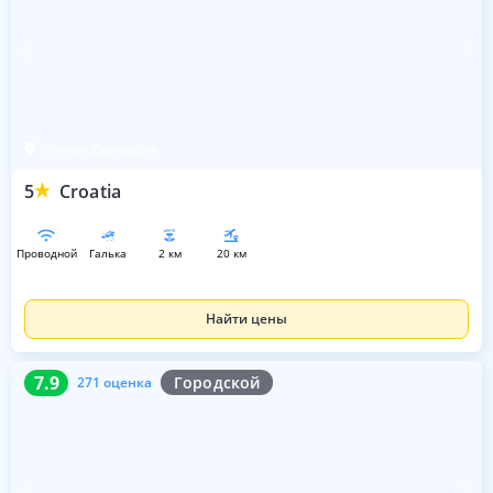
Южная Далмация
5
Croatia
проводной
галька
2 км
20 км
Найти цены
7.9
271 оценка
7.9
Городской
271 оценка