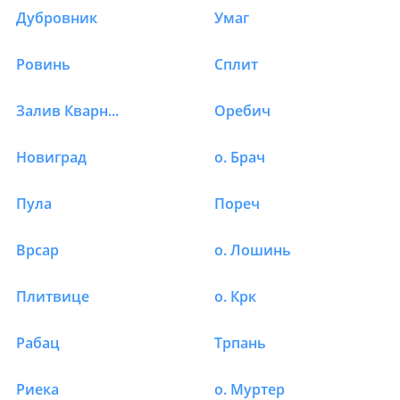
Дубровник
Умаг
Ровинь
Сплит
Залив Кварнер
Оребич
Новиград
о. Брач
Пула
Пореч
Врсар
о. Лошинь
Плитвице
о. Крк
Рабац
Трпань
Риека
о. Муртер