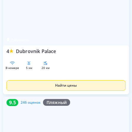
Дубровник
4
Dubrovnik Palace
в номере
5 км
20 км
Найти цены
9.5
246 оценок
9.5
Пляжный
246 оценок