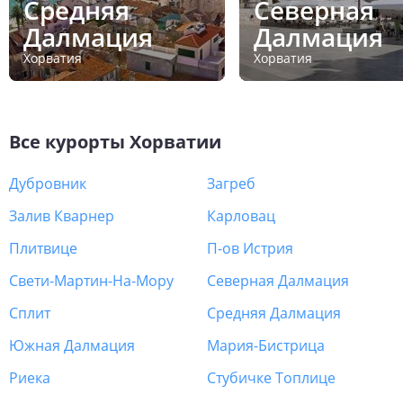
Средняя
Северная
Далмация
Далмация
Хорватия
Хорватия
Все курорты
Хорватии
Дубровник
Загреб
Залив Кварнер
Карловац
Плитвице
П-ов Истрия
Свети-Мартин-На-Мору
Северная Далмация
Сплит
Средняя Далмация
Южная Далмация
Мария-Бистрица
Риека
Стубичке Топлице