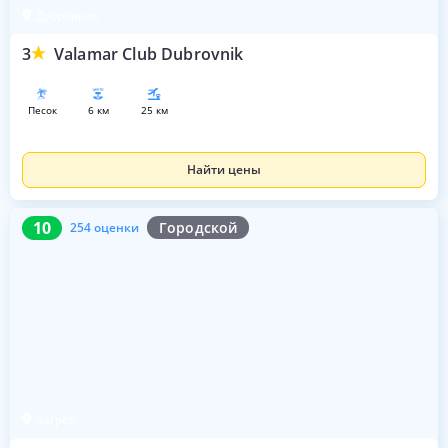
Дубровник
3
Valamar Club Dubrovnik
песок
6 км
25 км
Найти цены
10
254 оценки
10
Городской
254 оценки
Загреб