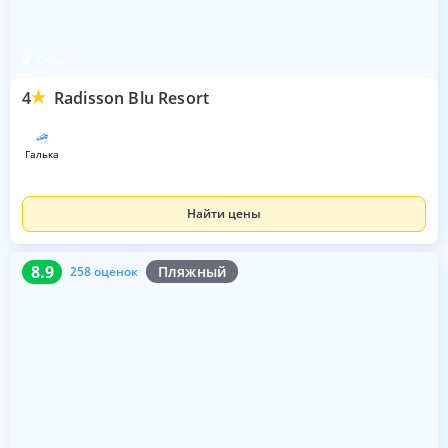
Сплит
4
Radisson Blu Resort
галька
Найти цены
8.9
258 оценок
8.9
Пляжный
258 оценок