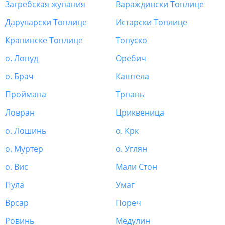
Загребская жупания
Вараждински Топлице
Даруварски Топлице
Истарски Топлице
Крапинске Топлице
Топуско
о. Лопуд
Оребич
о. Брач
Каштела
Проймана
Трпань
Ловран
Цриквеница
о. Лошинь
о. Крк
о. Муртер
о. Углян
о. Вис
Мали Стон
Пула
Умаг
Врсар
Пореч
Ровинь
Медулин