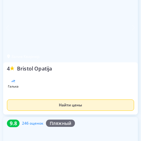
Залив Кварнер
4
Bristol Opatija
галька
Найти цены
9.8
246 оценок
9.8
Пляжный
246 оценок