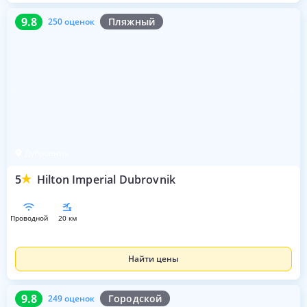
9.8
250 оценок
9.8
Пляжный
250 оценок
Дубровник
5
Hilton Imperial Dubrovnik
проводной
20 км
Найти цены
9.8
249 оценок
9.8
Городской
249 оценок