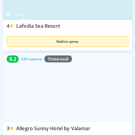
о. Лопуд
4
Lafodia Sea Resort
Найти цены
9.2
243 оценки
9.2
Пляжный
243 оценки
П-ов Истрия
3
Allegro Sunny Hotel by Valamar