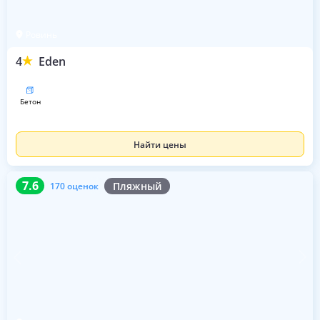
Ровинь
4
Eden
бетон
Найти цены
7.6
170 оценок
7.6
Пляжный
170 оценок