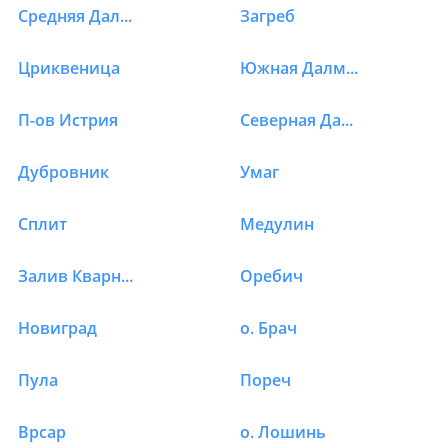
Средняя Далмация
Загреб
Отели в Хорватии в Р
Цриквеница
Южная Далмация
П-ов Истрия
Северная Далмация
Дубровник
Умаг
Сплит
Медулин
Залив Кварнер
Оребич
Новиград
о. Брач
Пула
Пореч
Врсар
о. Лошинь