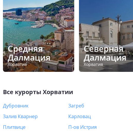
Средняя
Северная
Далмация
Далмация
Хорватия
Хорватия
Все курорты
Хорватии
Дубровник
Загреб
Залив Кварнер
Карловац
Плитвице
П-ов Истрия