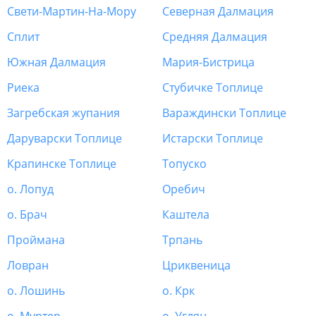
Свети-Мартин-На-Мору
Северная Далмация
Сплит
Средняя Далмация
Южная Далмация
Мария-Бистрица
Риека
Стубичке Топлице
Загребская жупания
Вараждински Топлице
Даруварски Топлице
Истарски Топлице
Крапинске Топлице
Топуско
о. Лопуд
Оребич
о. Брач
Каштела
Проймана
Трпань
Ловран
Цриквеница
о. Лошинь
о. Крк