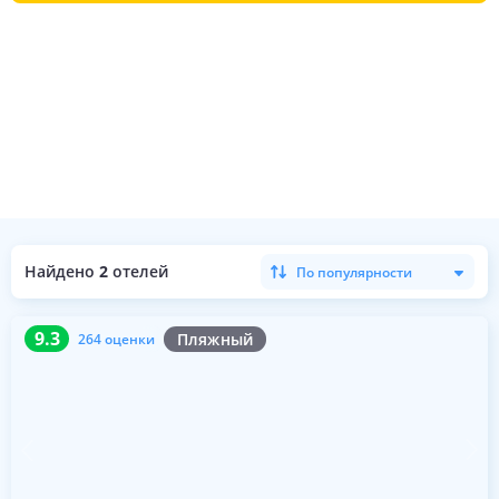
Найдено
2
отелей
По популярности
9.3
264 оценки
9.3
Пляжный
264 оценки