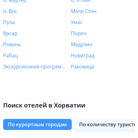
о. Муртер
о. Углян
о. Вис
Мали Стон
Пула
Умаг
Врсар
Пореч
Ровинь
Медулин
Рабац
Новиград
Экскурсионная программа Хорватия
Раковица
Поиск отелей в Хорватии
по курортным городам
по количеству туристо