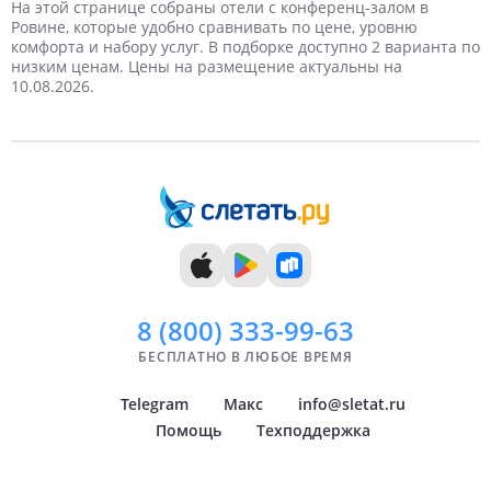
3 туриста
3 дня
Март
Недорогие
4 дня
4 туриста
Апрель
Дорогие
На этой странице собраны отели с конференц-залом в
Ровине, которые удобно сравнивать по цене, уровню
комфорта и набору услуг. В подборке доступно 2 варианта по
5 дней
Май
6 дней
Самые дорогие
Июнь
низким ценам. Цены на размещение актуальны на
10.08.2026.
7 дней
Июль
8 дней
Август
9 дней
Сентябрь
10 дней
Октябрь
11 дней
Ноябрь
12 дней
Декабрь
13 дней
14 дней
8 (800)
333-99-63
БЕСПЛАТНО В ЛЮБОЕ ВРЕМЯ
Telegram
Макс
info@sletat.ru
Помощь
Техподдержка