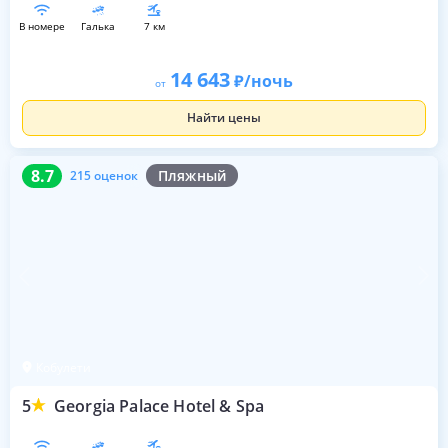
в номере
галька
7 км
14 643
/ночь
от
Найти цены
8.7
215 оценок
8.7
Пляжный
215 оценок
Кобулети
5
Georgia Palace Hotel & Spa