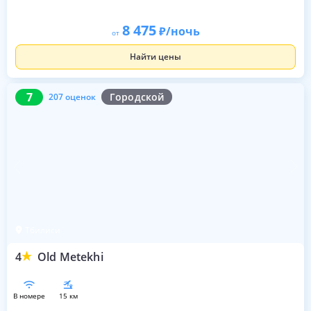
8 475
/ночь
от
Найти цены
7
207 оценок
7
Городской
207 оценок
Тбилиси
4
Old Metekhi
в номере
15 км