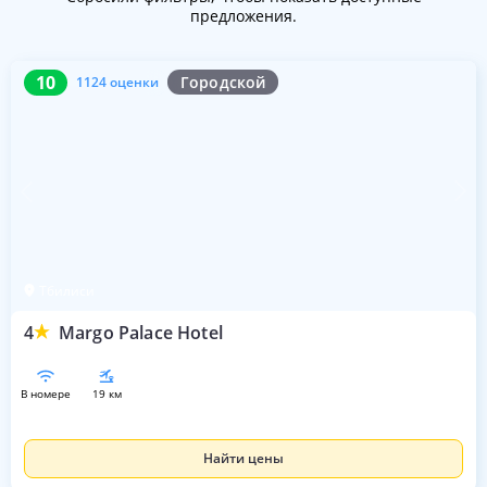
предложения.
10
1124 оценки
10
Городской
1124 оценки
Тбилиси
4
Margo Palace Hotel
в номере
19 км
Найти цены