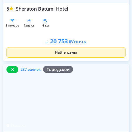
5
Sheraton Batumi Hotel
в номере
галька
6 км
20 753
/ночь
от
Найти цены
8
287 оценок
8
Городской
287 оценок
Тбилиси