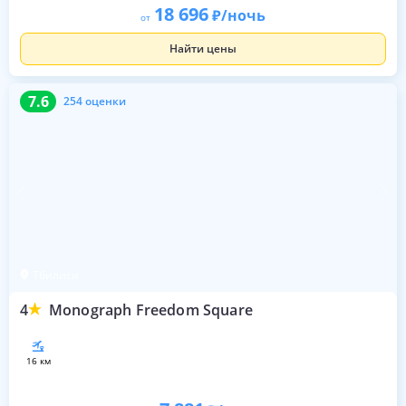
18 696
/ночь
от
Найти цены
7.6
254 оценки
7.6
254 оценки
Тбилиси
4
Monograph Freedom Square
16 км