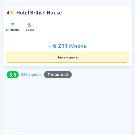
Тбилиси
4
Hotel British House
в номере
20 км
6 211
/ночь
от
Найти цены
8.5
289 оценок
8.5
Пляжный
289 оценок
Батуми