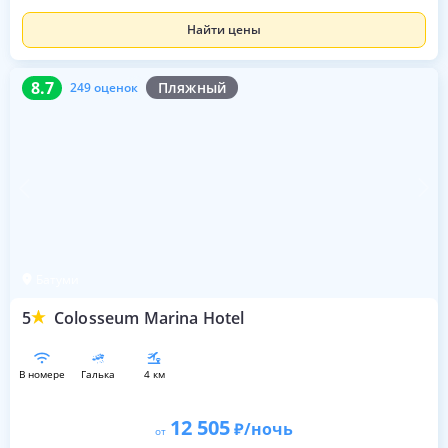
Найти цены
8.7
249 оценок
8.7
Пляжный
249 оценок
Батуми
5
Colosseum Marina Hotel
в номере
галька
4 км
12 505
/ночь
от