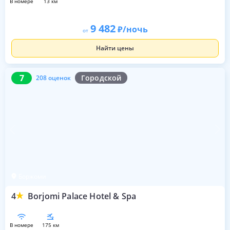
в номере
13 км
9 482
/ночь
от
Найти цены
7
208 оценок
7
Городской
208 оценок
Боржоми
4
Borjomi Palace Hotel & Spa
в номере
175 км