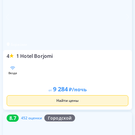
Боржоми
4
1 Hotel Borjomi
везде
9 284
/ночь
от
Найти цены
8.7
452 оценки
8.7
Городской
452 оценки