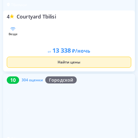
Тбилиси
4
Courtyard Tbilisi
везде
13 338
/ночь
от
Найти цены
10
304 оценки
10
Городской
304 оценки