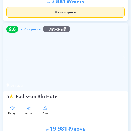
7 881
/ночь
от
Найти цены
8.6
254 оценки
8.6
Пляжный
254 оценки
Батуми
5
Radisson Blu Hotel
везде
галька
7 км
19 981
/ночь
от