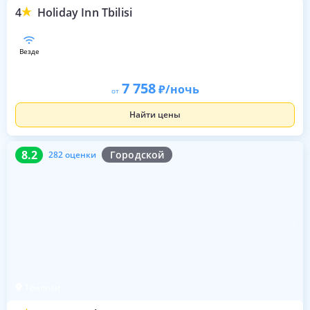
4
Holiday Inn Tbilisi
везде
7 758
/ночь
от
Найти цены
8.2
282 оценки
8.2
Городской
282 оценки
Тбилиси