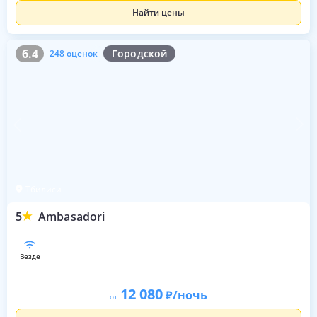
Найти цены
6.4
248 оценок
6.4
Городской
248 оценок
Тбилиси
5
Ambasadori
везде
12 080
/ночь
от