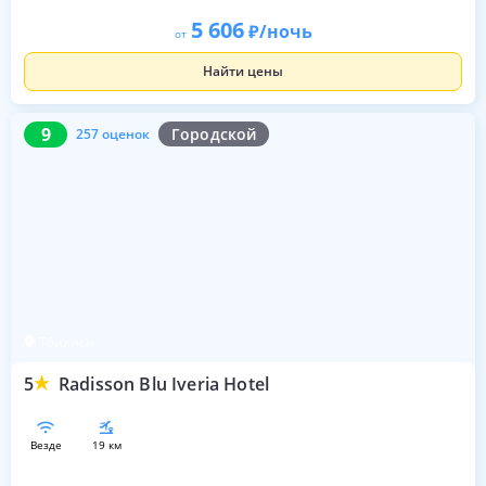
5 606
/ночь
от
Найти цены
9
257 оценок
9
Городской
257 оценок
Тбилиси
5
Radisson Blu Iveria Hotel
везде
19 км