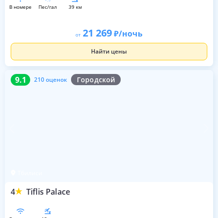
в номере
пес/гал
39 км
21 269
/ночь
от
Найти цены
9.1
210 оценок
9.1
Городской
210 оценок
Тбилиси
4
Tiflis Palace