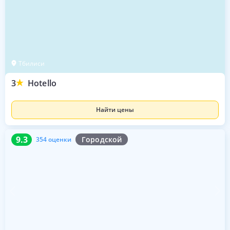
Тбилиси
3
Hotello
Найти цены
9.3
354 оценки
9.3
Городской
354 оценки