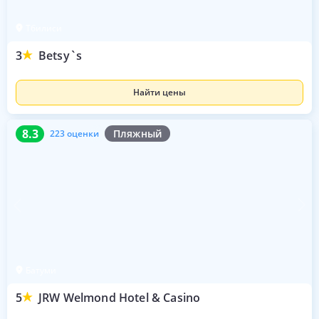
Тбилиси
3
Betsy`s
Найти цены
8.3
223 оценки
8.3
Пляжный
223 оценки
Батуми
5
JRW Welmond Hotel & Casino