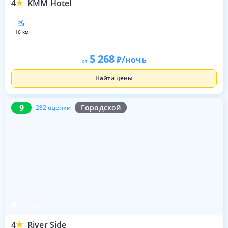
4
KMM Hotel
16 км
5 268
/ночь
от
Найти цены
9
282 оценки
9
Городской
282 оценки
Тбилиси
4
River Side