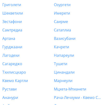
Григолети
Озургети
Шекветили
Имерети
Зестафони
Саирме
Самтредиа
Сатаплиа
Артана
Вазисубани
Гурджаани
Качрети
Лагодехи
Напареули
Сагареджо
Тушети
Тхилисцкаро
Цинандали
Квемо Картли
Марнеули
Рустави
Мцхета-Мтианети
Ананури
Рача-Лечхуми - Квемо Сванети