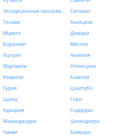
Кутаиси
Сванети
Экскурсионная программа Грузия
Сигнахи
Телави
Ахалцихе
Мцхета
Джвари
Боржоми
Местия
Ушгули
Анаклия
Мартвили
Уплисцихе
Кварели
Кахетия
Гурия
Цхалтубо
Цалка
Гори
Аджария
Годердзи
Махинджаури
Цихисдзири
Чакви
Бахмаро