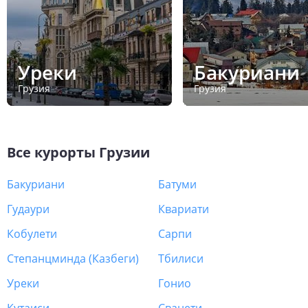
Уреки
Бакуриани
Грузия
Грузия
Все курорты
Грузии
Бакуриани
Батуми
Гудаури
Квариати
Кобулети
Сарпи
Степанцминда (Казбеги)
Тбилиси
Уреки
Гонио