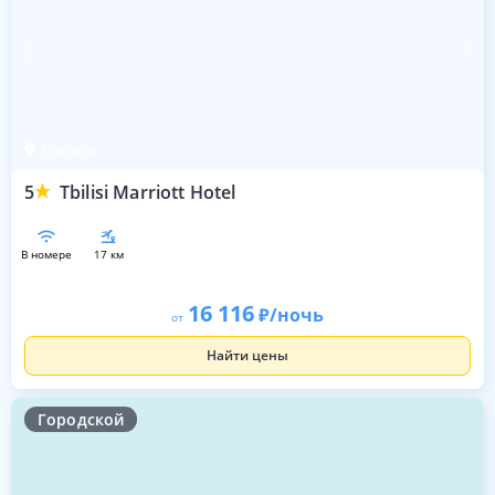
Тбилиси
5
Tbilisi Marriott Hotel
в номере
17 км
16 116
/ночь
от
Найти цены
Городской