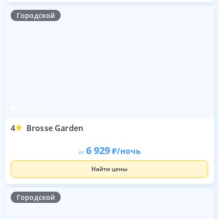
Городской
Тбилиси
4
Brosse Garden
6 929
/ночь
от
Найти цены
Городской