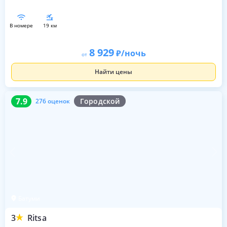
в номере
19 км
8 929
/ночь
от
Найти цены
7.9
276 оценок
7.9
Городской
276 оценок
Батуми
3
Ritsa