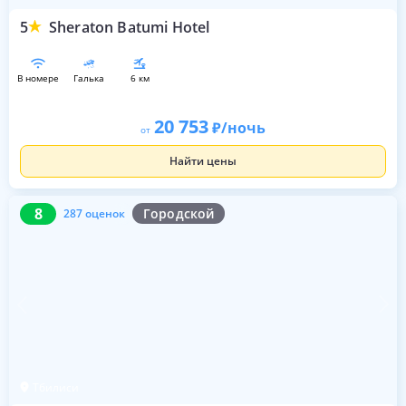
5
Sheraton Batumi Hotel
в номере
галька
6 км
20 753
/ночь
от
Найти цены
8
287 оценок
8
Городской
287 оценок
Тбилиси