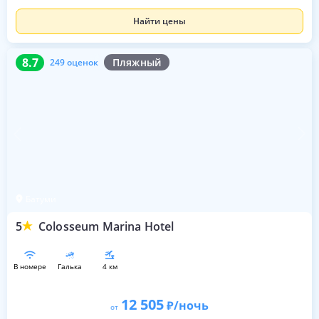
Найти цены
8.7
249 оценок
8.7
Пляжный
249 оценок
Батуми
5
Colosseum Marina Hotel
в номере
галька
4 км
12 505
/ночь
от