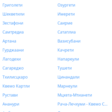
Григолети
Озургети
Шекветили
Имерети
Зестафони
Саирме
Самтредиа
Сатаплиа
Артана
Вазисубани
Гурджаани
Качрети
Лагодехи
Напареули
Сагареджо
Тушети
Тхилисцкаро
Цинандали
Квемо Картли
Марнеули
Рустави
Мцхета-Мтианети
Ананури
Рача-Лечхуми - Квемо Сванети