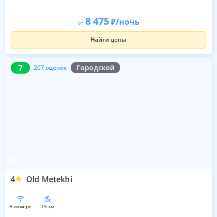
8 475
/ночь
от
Найти цены
7
207 оценок
7
Городской
207 оценок
Тбилиси
4
Old Metekhi
в номере
15 км