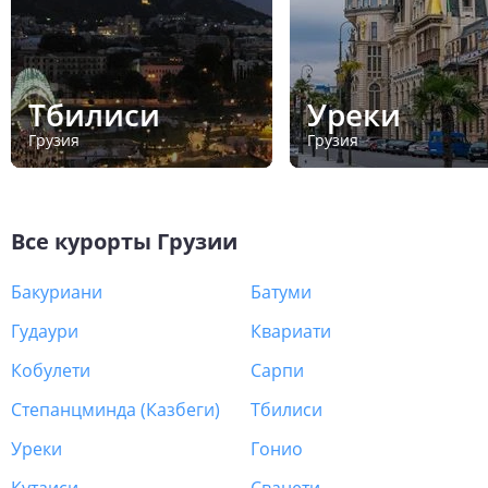
Тбилиси
Уреки
Грузия
Грузия
Все курорты
Грузии
Бакуриани
Батуми
Гудаури
Квариати
Кобулети
Сарпи
Степанцминда (Казбеги)
Тбилиси
Уреки
Гонио