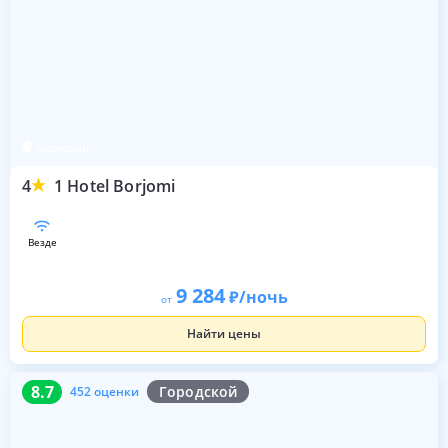
Боржоми
4
1 Hotel Borjomi
везде
9 284
/ночь
от
Найти цены
8.7
452 оценки
8.7
Городской
452 оценки