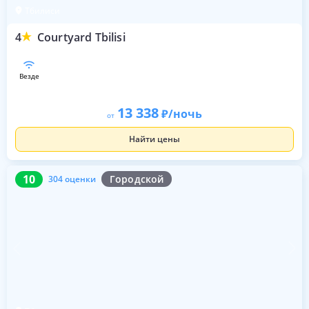
Тбилиси
4
Courtyard Tbilisi
везде
13 338
/ночь
от
Найти цены
10
304 оценки
10
Городской
304 оценки