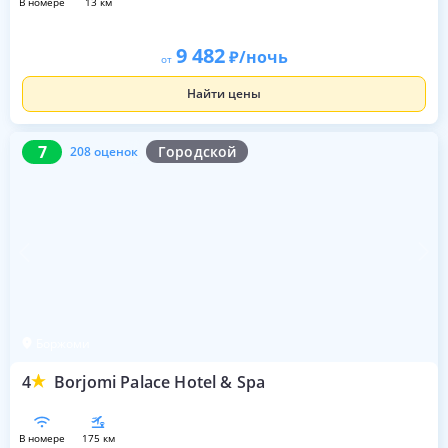
в номере
13 км
9 482
/ночь
от
Найти цены
7
208 оценок
7
Городской
208 оценок
Боржоми
4
Borjomi Palace Hotel & Spa
в номере
175 км