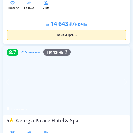
в номере
галька
7 км
14 643
/ночь
от
Найти цены
8.7
215 оценок
8.7
Пляжный
215 оценок
Кобулети
5
Georgia Palace Hotel & Spa