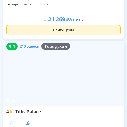
в номере
пес/гал
39 км
21 269
/ночь
от
Найти цены
9.1
210 оценок
9.1
Городской
210 оценок
Тбилиси
4
Tiflis Palace