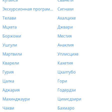
Кутаиси
Сванети
Экскурсионная программа Грузия
Сигнахи
Телави
Ахалцихе
Мцхета
Джвари
Боржоми
Местия
Ушгули
Анаклия
Мартвили
Уплисцихе
Кварели
Кахетия
Гурия
Цхалтубо
Цалка
Гори
Аджария
Годердзи
Махинджаури
Цихисдзири
Чакви
Бахмаро