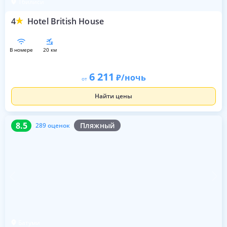
Тбилиси
4
Hotel British House
в номере
20 км
6 211
/ночь
от
Найти цены
8.5
289 оценок
8.5
Пляжный
289 оценок
Батуми