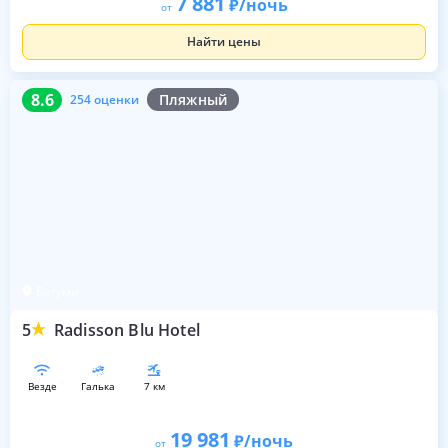
7 881
/ночь
от
Найти цены
8.6
254 оценки
8.6
Пляжный
254 оценки
Батуми
5
Radisson Blu Hotel
везде
галька
7 км
19 981
/ночь
от