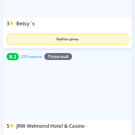
Тбилиси
3
Betsy`s
Найти цены
8.3
223 оценки
8.3
Пляжный
223 оценки
Батуми
5
JRW Welmond Hotel & Casino