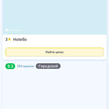
Тбилиси
3
Hotello
Найти цены
9.3
354 оценки
9.3
Городской
354 оценки