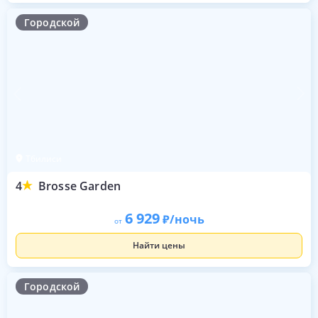
Городской
Тбилиси
4
Brosse Garden
6 929
/ночь
от
Найти цены
Городской