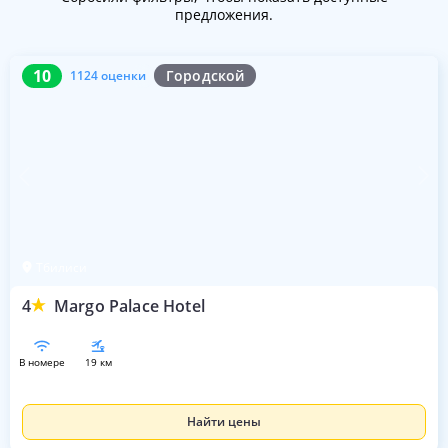
предложения.
10
1124 оценки
10
Городской
1124 оценки
Тбилиси
4
Margo Palace Hotel
в номере
19 км
Найти цены