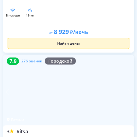
в номере
19 км
8 929
/ночь
от
Найти цены
7.9
276 оценок
7.9
Городской
276 оценок
Батуми
3
Ritsa