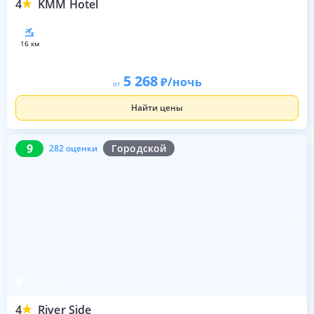
4
KMM Hotel
16 км
5 268
/ночь
от
Найти цены
9
282 оценки
9
Городской
282 оценки
Тбилиси
4
River Side