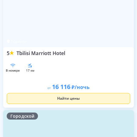
Тбилиси
5
Tbilisi Marriott Hotel
в номере
17 км
16 116
/ночь
от
Найти цены
Городской