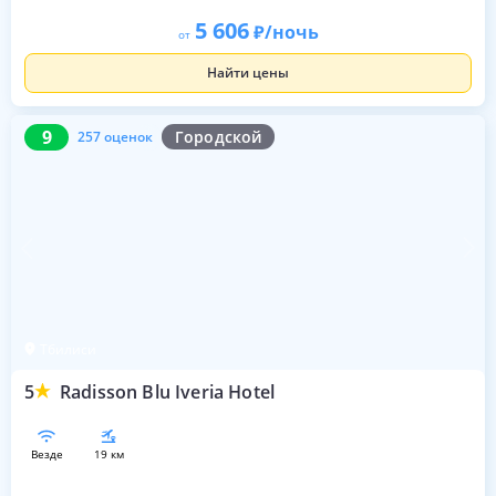
5 606
/ночь
от
Найти цены
9
257 оценок
9
Городской
257 оценок
Тбилиси
5
Radisson Blu Iveria Hotel
везде
19 км