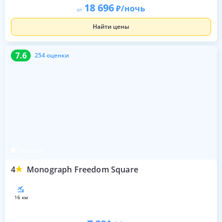
18 696
/ночь
от
Найти цены
7.6
254 оценки
7.6
254 оценки
Тбилиси
4
Monograph Freedom Square
16 км