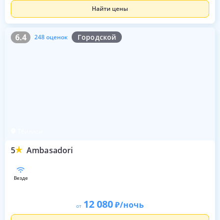
Найти цены
6.4
248 оценок
6.4
Городской
248 оценок
Тбилиси
5
Ambasadori
везде
12 080
/ночь
от