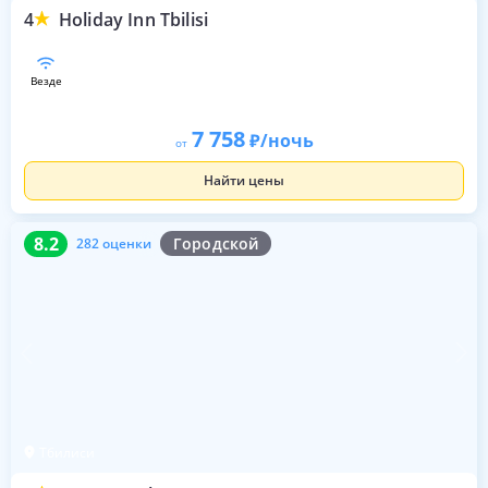
4
Holiday Inn Tbilisi
везде
7 758
/ночь
от
Найти цены
8.2
282 оценки
8.2
Городской
282 оценки
Тбилиси