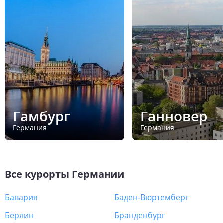
Гамбург
Ганновер
Германия
Германия
Все курорты
Германии
Бавария
Баден-Вюртемберг
Берлин
Бранденбург