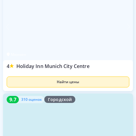
Мюнхен
4
Holiday Inn Munich City Centre
Найти цены
9.7
310 оценок
9.7
Городской
310 оценок