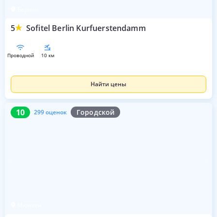
Берлин
5
Sofitel Berlin Kurfuerstendamm
проводной
10 км
Найти цены
10
299 оценок
10
Городской
299 оценок
Мюнхен