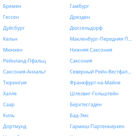
Бремен
Гамбург
Гессен
Дрезден
Дуйсбург
Дюссельдорф
Кельн
Макленбург-Передняя Померания
Мюнхен
Нижняя Саксония
Рейнланд-Пфальц
Саксония
Саксония-Анхальт
Северный Рейн-Вестфалия
Тюрингия
Франкфурт-на-Майне
Халле
Шлезвиг-Гольштейн
Саар
Берхтесгаден
Киль
Бад-Эмс
Дортмунд
Гармиш-Партенкирхен