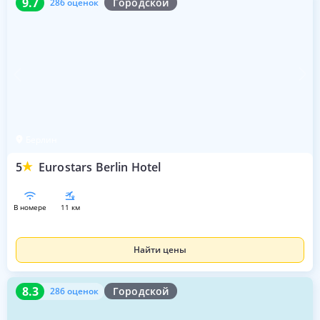
9.7
Городской
286 оценок
Берлин
5
Eurostars Berlin Hotel
в номере
11 км
Найти цены
8.3
286 оценок
8.3
Городской
286 оценок