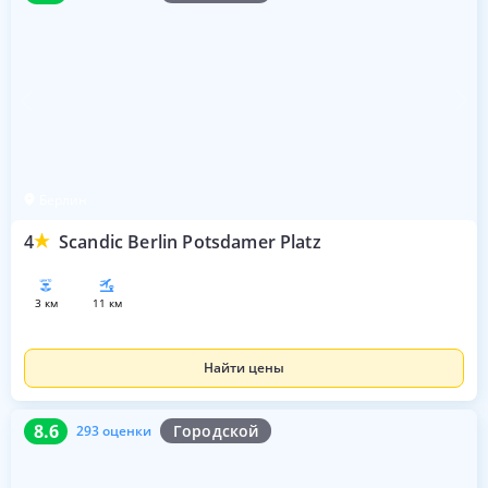
Берлин
4
Scandic Berlin Potsdamer Platz
3 км
11 км
Найти цены
8.6
293 оценки
8.6
Городской
293 оценки