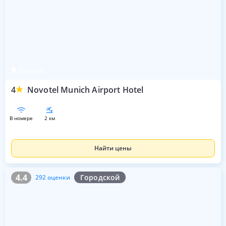
Мюнхен
4
Novotel Munich Airport Hotel
в номере
2 км
Найти цены
4.4
292 оценки
4.4
Городской
292 оценки