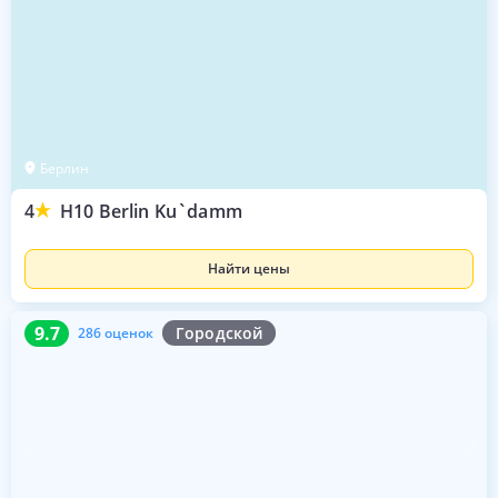
Берлин
4
H10 Berlin Ku`damm
Найти цены
9.7
286 оценок
9.7
Городской
286 оценок