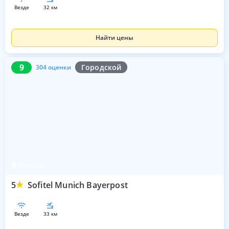
везде
32 км
Найти цены
9
304 оценки
9
Городской
304 оценки
Мюнхен
5
Sofitel Munich Bayerpost
везде
33 км