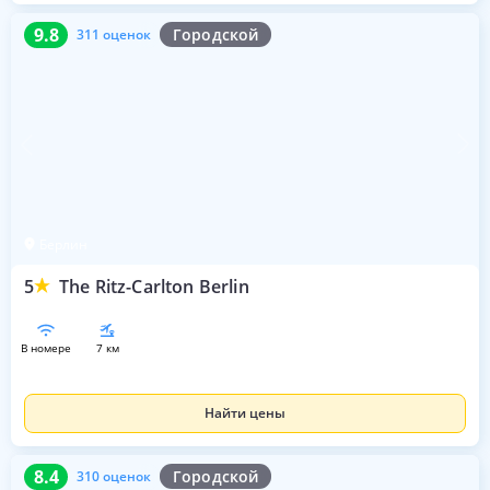
9.8
311 оценок
9.8
Городской
311 оценок
Берлин
5
The Ritz-Carlton Berlin
в номере
7 км
Найти цены
8.4
310 оценок
8.4
Городской
310 оценок