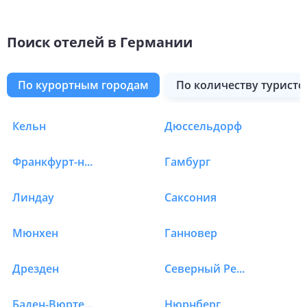
Поиск отелей в Германии
по курортным городам
по количеству туристо
Кельн
Дюссельдорф
Отели в Германии в 
Франкфурт-на-Майне
Гамбург
Линдау
Саксония
Мюнхен
Ганновер
Дрезден
Северный Рейн-Вестфалия
Баден-Вюртемберг
Нюрнберг