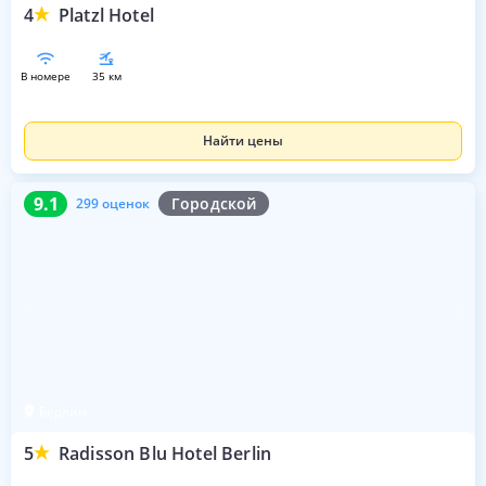
4
Platzl Hotel
в номере
35 км
Найти цены
9.1
299 оценок
9.1
Городской
299 оценок
Берлин
5
Radisson Blu Hotel Berlin