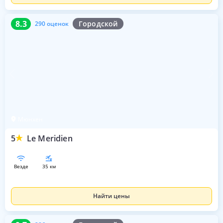
8.3
290 оценок
8.3
Городской
290 оценок
Мюнхен
5
Le Meridien
везде
35 км
Найти цены
9.7
286 оценок