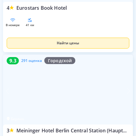
4
Eurostars Book Hotel
в номере
41 км
Найти цены
9.3
291 оценка
9.3
Городской
291 оценка
Берлин
3
Meininger Hotel Berlin Central Station (Hauptbahnhof)