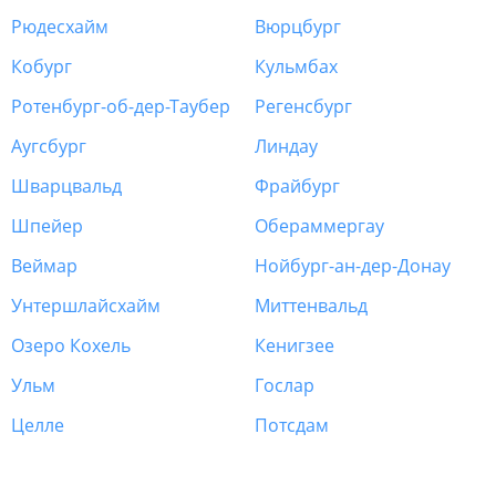
Рюдесхайм
Вюрцбург
Кобург
Кульмбах
Ротенбург-об-дер-Таубер
Регенсбург
Аугсбург
Линдау
Шварцвальд
Фрайбург
Шпейер
Обераммергау
Веймар
Нойбург-ан-дер-Донау
Унтершлайсхайм
Миттенвальд
Озеро Кохель
Кенигзее
Ульм
Гослар
Целле
Потсдам