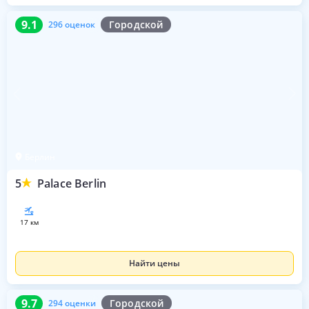
9.1
296 оценок
9.1
Городской
296 оценок
Берлин
5
Palace Berlin
17 км
Найти цены
9.7
294 оценки
9.7
Городской
294 оценки