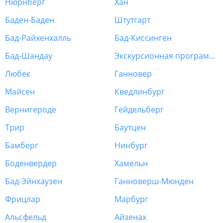
Нюрнберг
Хан
Баден-Баден
Штутгарт
Бад-Райхенхалль
Бад-Киссинген
Бад-Шандау
Экскурсионная программа Германия
Любек
Ганновер
Майсен
Кведлинбург
Вернигероде
Гейдельберг
Трир
Баутцен
Бамберг
Нинбург
Боденвердер
Хамельн
Бад-Эйнхаузен
Ганноверш-Мюнден
Фрицлар
Марбург
Альсфельд
Айзенах