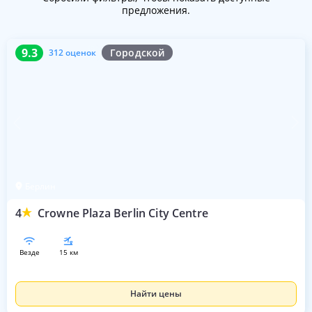
предложения.
9.3
312 оценок
9.3
Городской
312 оценок
Берлин
4
Crowne Plaza Berlin City Centre
везде
15 км
Найти цены