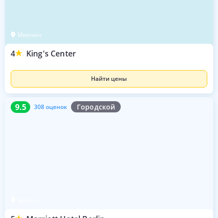
Мюнхен
4
King's Center
Найти цены
9.5
308 оценок
9.5
Городской
308 оценок
Берлин