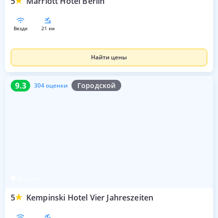
5
Marriott Hotel Berlin
везде
21 км
Найти цены
9.3
304 оценки
9.3
Городской
304 оценки
Мюнхен
5
Kempinski Hotel Vier Jahreszeiten