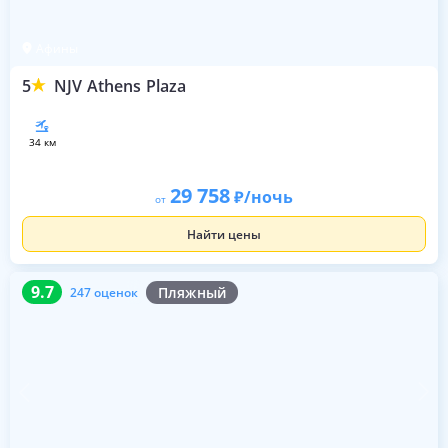
Афины
5
NJV Athens Plaza
34 км
29 758
/ночь
от
Найти цены
9.7
247 оценок
9.7
Пляжный
247 оценок