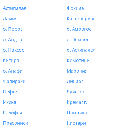
Астипалая
Фокида
Ламия
Кастелоризо
о. Порос
о. Аморгос
о. Андрос
о. Лемнос
о. Паксос
о. Астипалея
Китира
Комотини
о. Анафи
Марония
Фалираки
Линдос
Пефки
Ялиссос
Иксья
Кремасти
Калифея
Цамбика
Прасониси
Киотари