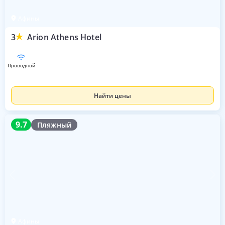
Афины
3
Arion Athens Hotel
проводной
Найти цены
9.7
9.7
Пляжный
Афины