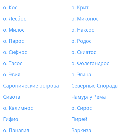
о. Кос
о. Крит
о. Лесбос
о. Миконос
о. Милос
о. Наксос
о. Парос
о. Родос
о. Сифнос
о. Скиатос
о. Тасос
о. Фолегандрос
о. Эвия
о. Эгина
Саронические острова
Северные Спорады
Сивота
Чамурлу Рема
о. Калимнос
о. Сирос
Гифио
Пирей
о. Панагия
Варкиза