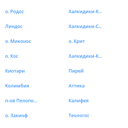
о. Родос
Халкидики-Кассандра
Линдос
Халкидики-Ситония
о. Миконос
о. Крит
о. Кос
Халкидики-Калликратия
Киотари
Пирей
Колимбия
Аттика
п-ов Пелопоннес
Калифея
о. Закинф
Теологос