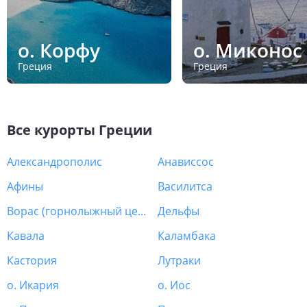
о. Корфу
о. Миконос
Греция
Греция
Все курорты
Греции
Александрополис
Анависсос
Афины
Василитса
Ворас (горнолыжный центр)
Дельфы
Кавала
Каламбака
Кастория
Лутраки
о. Икария
о. Иос