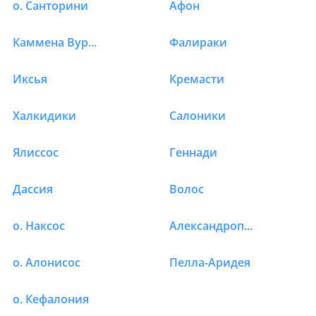
о. Санторини
Афон
Каммена Вурла
Фалираки
Иксья
Кремасти
Халкидики
Салоники
Ялиссос
Геннади
Дассия
Волос
о. Наксос
Александрополис
о. Алонисос
Пелла-Аридея
о. Кефалония