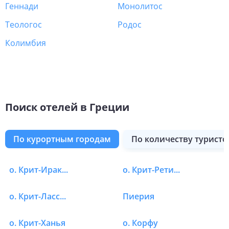
Геннади
Монолитос
Теологос
Родос
Колимбия
Поиск отелей в Греции
по курортным городам
по количеству туристо
о. Патмос
о. Эвия
о. Тасос
Родос
о. Парос
Янина
о. Скопелос
о. Скиатос
Лутраки
Дельфы
о. Крит-Ираклион
о. Крит-Ретимно
Отели в Греции в Аф
о. Крит-Лассити
Пиерия
о. Крит-Ханья
о. Корфу