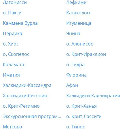
Лагонисси
Лефкими
о. Пакси
Катаколон
Каммена Вурла
Игуменица
Пердика
Янина
о. Хиос
о. Алонисос
о. Скопелос
о. Крит-Ираклион
Каламата
о. Гидра
Иматия
Флорина
Халкидики-Кассандра
Афон
Халкидики-Ситония
Халкидики-Калликратия
о. Крит-Ретимно
о. Крит-Ханья
Экскурсионная программа Греция
о. Крит-Лассити
Метсово
о. Тинос