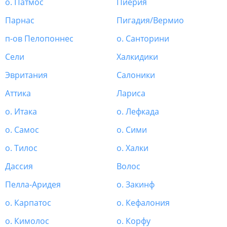
о. Патмос
Пиерия
Парнас
Пигадия/Вермио
п-ов Пелопоннес
о. Санторини
Сели
Халкидики
Эвритания
Салоники
Аттика
Лариса
о. Итака
о. Лефкада
о. Самос
о. Сими
о. Тилос
о. Халки
Дассия
Волос
Пелла-Аридея
о. Закинф
о. Карпатос
о. Кефалония
о. Кимолос
о. Корфу