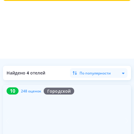
Найдено
4
отелей
По популярности
10
248 оценок
10
Городской
248 оценок