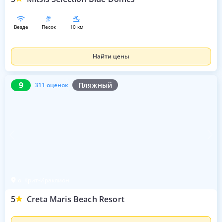
везде
песок
10 км
Найти цены
9
311 оценок
9
Пляжный
311 оценок
о. Крит-Ираклион
5
Creta Maris Beach Resort