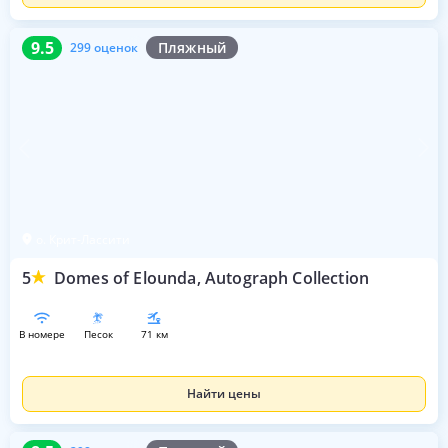
9.5
299 оценок
9.5
Пляжный
299 оценок
о. Крит-Лассити
5
Domes of Elounda, Autograph Collection
в номере
песок
71 км
Найти цены
8.5
298 оценок