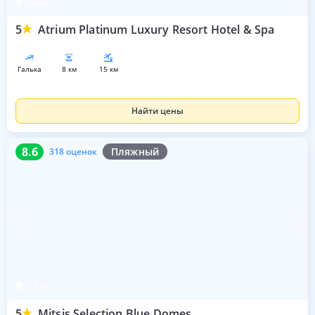
Иксья
5
Atrium Platinum Luxury Resort Hotel & Spa
галька
8 км
15 км
Найти цены
8.6
318 оценок
8.6
Пляжный
318 оценок
о. Кос
5
Mitsis Selection Blue Domes