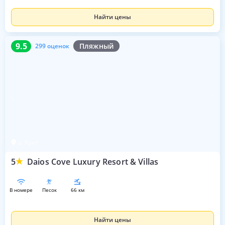
Найти цены
9.5
299 оценок
9.5
Пляжный
299 оценок
о. Крит
5
Daios Cove Luxury Resort & Villas
в номере
песок
66 км
Найти цены