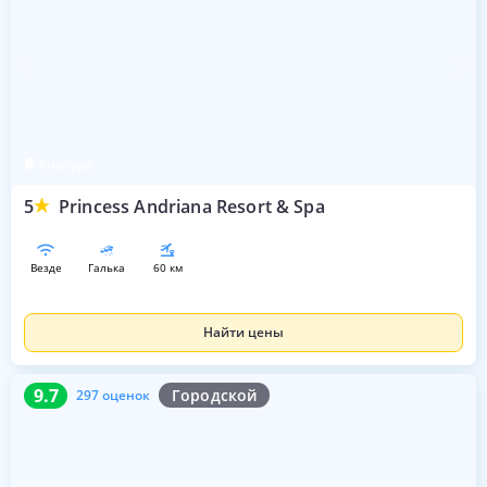
Киотари
5
Princess Andriana Resort & Spa
везде
галька
60 км
Найти цены
9.7
297 оценок
9.7
Городской
297 оценок