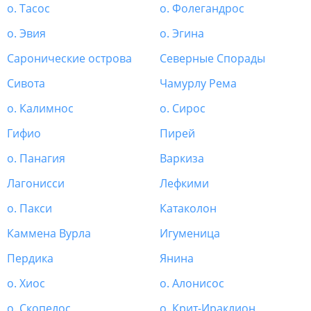
о. Тасос
о. Фолегандрос
о. Эвия
о. Эгина
Саронические острова
Северные Спорады
Сивота
Чамурлу Рема
о. Калимнос
о. Сирос
Гифио
Пирей
о. Панагия
Варкиза
Лагонисси
Лефкими
о. Пакси
Катаколон
Каммена Вурла
Игуменица
Пердика
Янина
о. Хиос
о. Алонисос
о. Скопелос
о. Крит-Ираклион