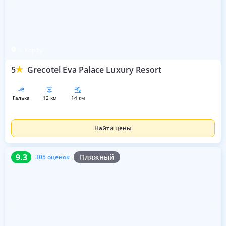
о. Корфу
5
Grecotel Eva Palace Luxury Resort
галька
12 км
14 км
Найти цены
9.3
305 оценок
9.3
Пляжный
305 оценок