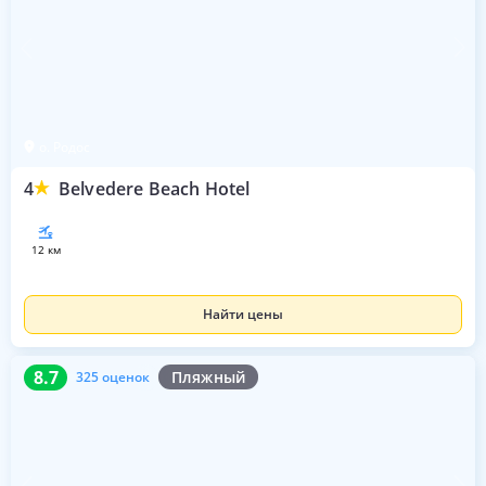
о. Родос
4
Belvedere Beach Hotel
12 км
Найти цены
8.7
325 оценок
8.7
Пляжный
325 оценок