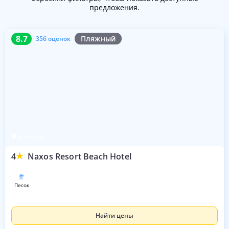
предложения.
8.7
356 оценок
8.7
Пляжный
356 оценок
о. Наксос
4
Naxos Resort Beach Hotel
песок
Найти цены