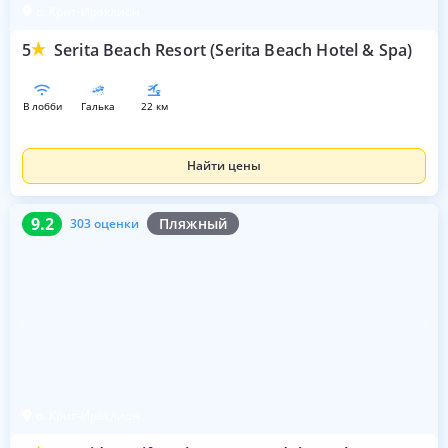
о. Крит-Ираклион
5
Serita Beach Resort (Serita Beach Hotel & Spa)
в лобби
галька
22 км
Найти цены
9.2
303 оценки
9.2
Пляжный
303 оценки
о. Крит-Ираклион