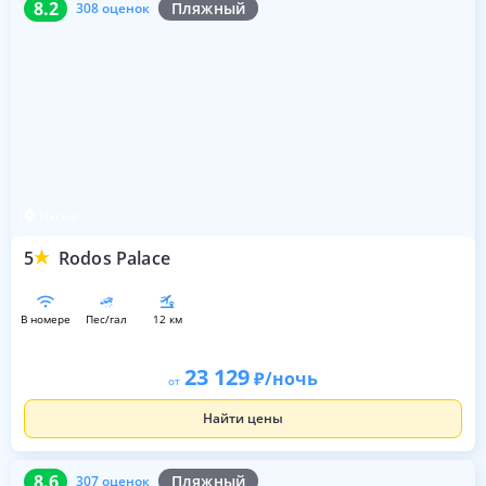
8.2
Пляжный
308 оценок
Иксья
5
Rodos Palace
в номере
пес/гал
12 км
23 129
/ночь
от
Найти цены
8.6
307 оценок
8.6
Пляжный
307 оценок