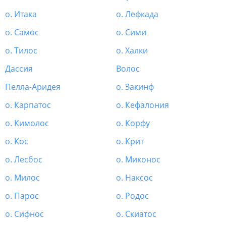
о. Итака
о. Лефкада
о. Самос
о. Сими
о. Тилос
о. Халки
Дассия
Волос
Пелла-Аридея
о. Закинф
о. Карпатос
о. Кефалония
о. Кимолос
о. Корфу
о. Кос
о. Крит
о. Лесбос
о. Миконос
о. Милос
о. Наксос
о. Парос
о. Родос
о. Сифнос
о. Скиатос