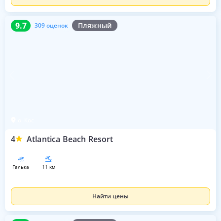
9.7
309 оценок
9.7
Пляжный
309 оценок
о. Кос
4
Atlantica Beach Resort
галька
11 км
Найти цены
8.2
308 оценок