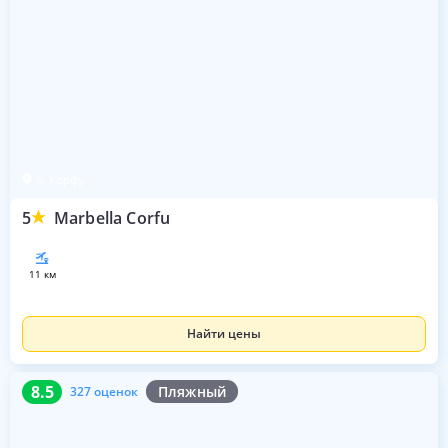
о. Корфу
5
Marbella Corfu
11 км
Найти цены
8.5
327 оценок
8.5
Пляжный
327 оценок