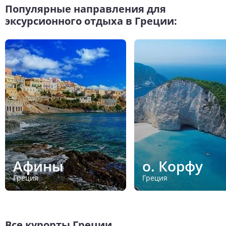
Популярные направления для
эксурсионного отдыха в Греции:
Афины
о. Корфу
Греция
Греция
Все курорты
Греции