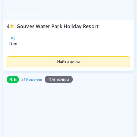
о. Крит-Ираклион
4
Gouves Water Park Holiday Resort
19 км
Найти цены
9.6
319 оценок
9.6
Пляжный
319 оценок