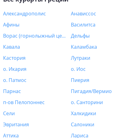
Александрополис
Анависсос
Афины
Василитса
Ворас (горнолыжный центр)
Дельфы
Кавала
Каламбака
Кастория
Лутраки
о. Икария
о. Иос
о. Патмос
Пиерия
Парнас
Пигадия/Вермио
п-ов Пелопоннес
о. Санторини
Сели
Халкидики
Эвритания
Салоники
Аттика
Лариса