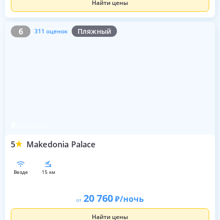
Найти цены
6
311 оценок
6
Пляжный
311 оценок
Салоники
5
Makedonia Palace
везде
15 км
20 760
/ночь
от
Найти цены