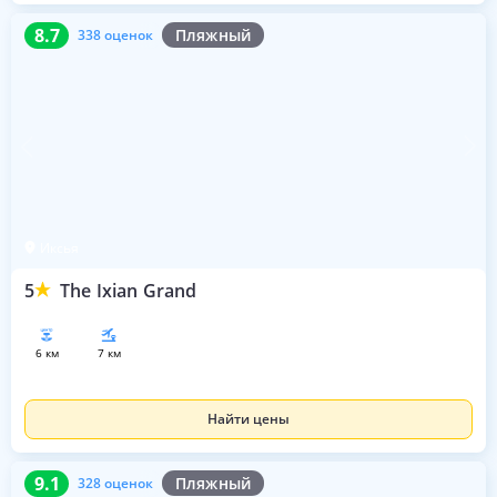
8.7
338 оценок
8.7
Пляжный
338 оценок
Иксья
5
The Ixian Grand
6 км
7 км
Найти цены
9.1
328 оценок
9.1
Пляжный
328 оценок