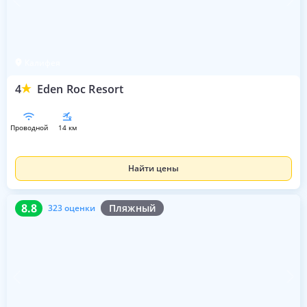
Калифея
4
Eden Roc Resort
проводной
14 км
Найти цены
8.8
323 оценки
8.8
Пляжный
323 оценки