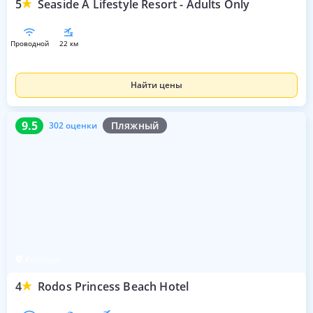
5
Seaside A Lifestyle Resort - Adults Only
проводной
22 км
Найти цены
9.5
302 оценки
9.5
Пляжный
302 оценки
Киотари
4
Rodos Princess Beach Hotel