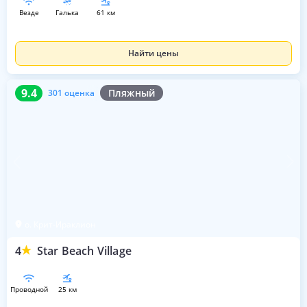
везде
галька
61 км
Найти цены
9.4
301 оценка
9.4
Пляжный
301 оценка
о. Крит-Ираклион
4
Star Beach Village
проводной
25 км