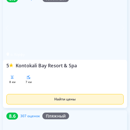
о. Корфу
5
Kontokali Bay Resort & Spa
8 км
7 км
Найти цены
8.6
307 оценок
8.6
Пляжный
307 оценок