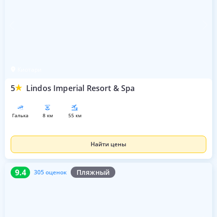
Киотари
5
Lindos Imperial Resort & Spa
галька
8 км
55 км
Найти цены
9.4
305 оценок
9.4
Пляжный
305 оценок