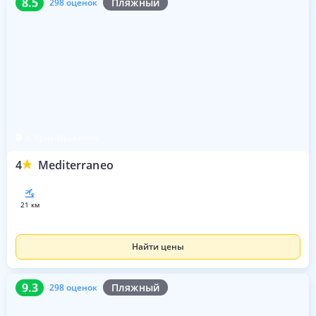
8.5
Пляжный
298 оценок
о. Крит-Ираклион
4
Mediterraneo
21 км
Найти цены
9.3
298 оценок
9.3
Пляжный
298 оценок