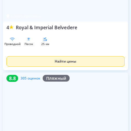
о. Крит-Ираклион
4
Royal & Imperial Belvedere
проводной
песок
25 км
Найти цены
8.8
305 оценок
8.8
Пляжный
305 оценок