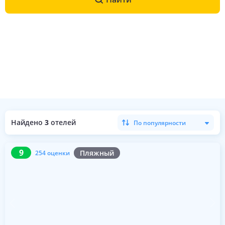
Найдено
3
отелей
По популярности
9
254 оценки
9
Пляжный
254 оценки