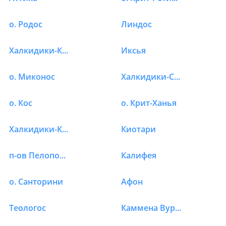
о. Родос
Линдос
Халкидики-Кассандра
Иксья
о. Миконос
Халкидики-Ситония
о. Кос
о. Крит-Ханья
Халкидики-Калликратия
Киотари
п-ов Пелопоннес
Калифея
о. Санторини
Афон
Теологос
Каммена Вурла