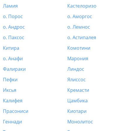
Ламия
Кастелоризо
о. Порос
о. Аморгос
о. Андрос
о. Лемнос
о. Паксос
о. Астипалея
Китира
Комотини
о. Анафи
Марония
Фалираки
Линдос
Пефки
Ялиссос
Иксья
Кремасти
Калифея
Цамбика
Прасониси
Киотари
Геннади
Монолитос