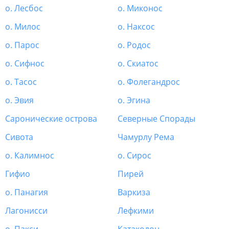
о. Лесбос
о. Миконос
о. Милос
о. Наксос
о. Парос
о. Родос
о. Сифнос
о. Скиатос
о. Тасос
о. Фолегандрос
о. Эвия
о. Эгина
Саронические острова
Северные Спорады
Сивота
Чамурлу Рема
о. Калимнос
о. Сирос
Гифио
Пирей
о. Панагия
Варкиза
Лагонисси
Лефкими