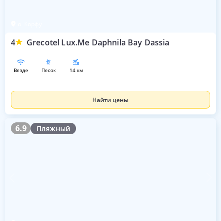
о. Корфу
4
Grecotel Lux.Me Daphnila Bay Dassia
везде
песок
14 км
Найти цены
6.9
6.9
Пляжный