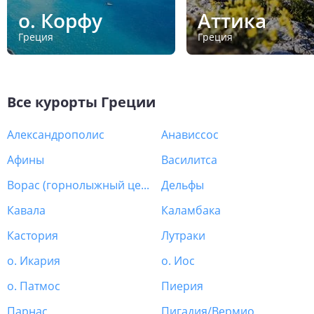
о. Корфу
Аттика
Греция
Греция
Все курорты
Греции
Александрополис
Анависсос
Афины
Василитса
Ворас (горнолыжный центр)
Дельфы
Кавала
Каламбака
Кастория
Лутраки
о. Икария
о. Иос
о. Патмос
Пиерия
Парнас
Пигадия/Вермио