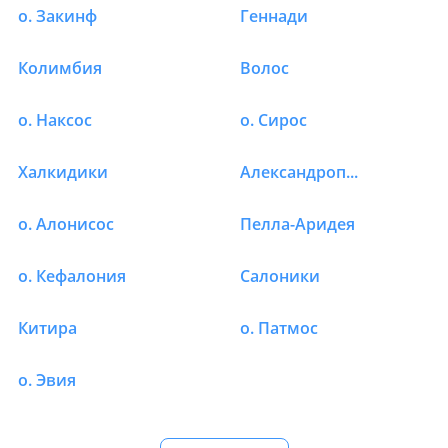
о. Закинф
Геннади
Колимбия
Волос
о. Наксос
о. Сирос
Халкидики
Александрополис
о. Алонисос
Пелла-Аридея
о. Кефалония
Салоники
Китира
о. Патмос
о. Эвия