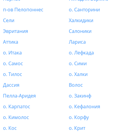
п-ов Пелопоннес
о. Санторини
Сели
Халкидики
Эвритания
Салоники
Аттика
Лариса
о. Итака
о. Лефкада
о. Самос
о. Сими
о. Тилос
о. Халки
Дассия
Волос
Пелла-Аридея
о. Закинф
о. Карпатос
о. Кефалония
о. Кимолос
о. Корфу
о. Кос
о. Крит