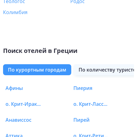
Теологос
Родос
Колимбия
Поиск отелей в Греции
по курортным городам
по количеству туристо
о. Тасос
Янина
Родос
о. Парос
о. Скопелос
о. Скиатос
о. Аморгос
Лутраки
Дельфы
Фалираки
Афины
Пиерия
Отели в Греции в о. К
о. Крит-Ираклион
о. Крит-Лассити
Анависсос
Пирей
Аттика
о. Крит-Ретимно