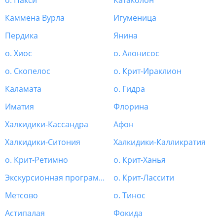
о. Пакси
Катаколон
Каммена Вурла
Игуменица
Пердика
Янина
о. Хиос
о. Алонисос
о. Скопелос
о. Крит-Ираклион
Каламата
о. Гидра
Иматия
Флорина
Халкидики-Кассандра
Афон
Халкидики-Ситония
Халкидики-Калликратия
о. Крит-Ретимно
о. Крит-Ханья
Экскурсионная программа Греция
о. Крит-Лассити
Метсово
о. Тинос
Астипалая
Фокида