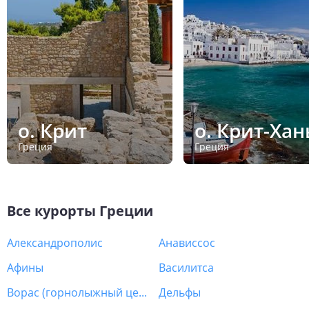
о. Крит
о. Крит-Хан
Греция
Греция
Все курорты
Греции
Александрополис
Анависсос
Афины
Василитса
Ворас (горнолыжный центр)
Дельфы