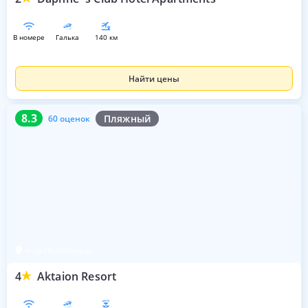
в номере
галька
140 км
Найти цены
8.3
60 оценок
8.3
Пляжный
60 оценок
п-ов Пелопоннес
4
Aktaion Resort