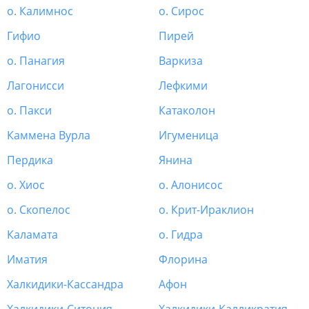
о. Калимнос
о. Сирос
Гифио
Пирей
о. Панагия
Варкиза
Лагонисси
Лефкими
о. Пакси
Катаколон
Каммена Вурла
Игуменица
Пердика
Янина
о. Хиос
о. Алонисос
о. Скопелос
о. Крит-Ираклион
Каламата
о. Гидра
Иматия
Флорина
Халкидики-Кассандра
Афон