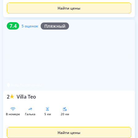
Найти цены
7.4
5 оценок
7.4
Пляжный
5 оценок
п-ов Пелопоннес
2
Villa Teo
в номере
галька
5 км
20 км
Найти цены