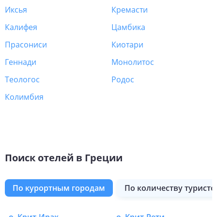
Иксья
Кремасти
Калифея
Цамбика
Прасониси
Киотари
Геннади
Монолитос
Теологос
Родос
Колимбия
Поиск отелей в Греции
по курортным городам
по количеству туристо
о. Алонисос
Китира
о. Патмос
о. Эвия
о. Тасос
Янина
Родос
о. Парос
Пелла-Аридея
Лутраки