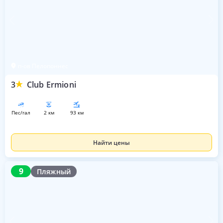
п-ов Пелопоннес
3
Club Ermioni
пес/гал
2 км
93 км
Найти цены
9
9
Пляжный