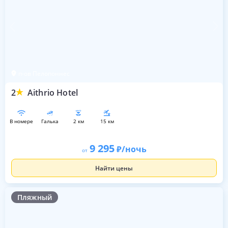
п-ов Пелопоннес
2
Aithrio Hotel
в номере
галька
2 км
15 км
9 295
/ночь
от
Найти цены
Пляжный