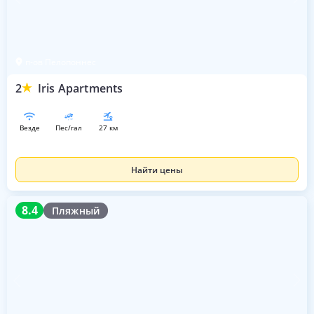
п-ов Пелопоннес
2
Iris Apartments
везде
пес/гал
27 км
Найти цены
8.4
8.4
Пляжный