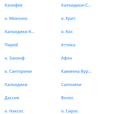
Калифея
Халкидики-Ситония
о. Миконос
о. Крит
Халкидики-Калликратия
о. Кос
Пирей
Аттика
о. Закинф
Афон
о. Санторини
Каммена Вурла
Халкидики
Салоники
Дассия
Волос
о. Наксос
о. Сирос