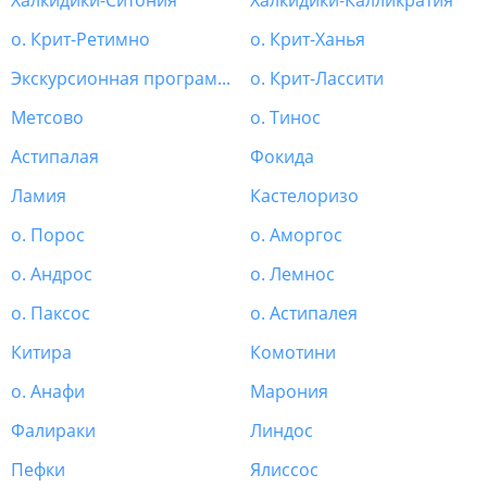
Халкидики-Ситония
Халкидики-Калликратия
о. Крит-Ретимно
о. Крит-Ханья
Экскурсионная программа Греция
о. Крит-Лассити
Метсово
о. Тинос
Астипалая
Фокида
Ламия
Кастелоризо
о. Порос
о. Аморгос
о. Андрос
о. Лемнос
о. Паксос
о. Астипалея
Китира
Комотини
о. Анафи
Марония
Фалираки
Линдос
Пефки
Ялиссос