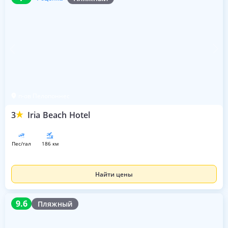
п-ов Пелопоннес
3
Iria Beach Hotel
пес/гал
186 км
Найти цены
9.6
9.6
Пляжный