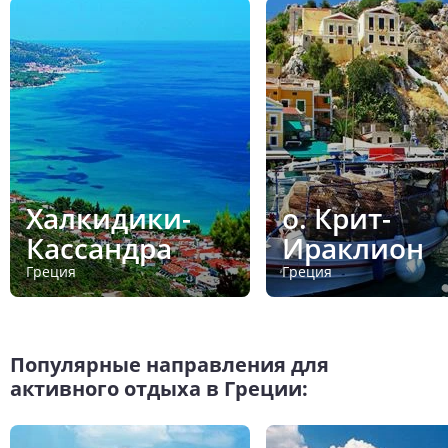
Халкидики-
о. Крит-
Кассандра
Ираклион
Греция
Греция
Популярные направления для
активного отдыха в Греции: