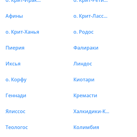
о. Крит-Ираклион
о. Крит-Ретимно
Отели в Греции в п-о
Афины
о. Крит-Лассити
о. Крит-Ханья
о. Родос
Пиерия
Фалираки
Иксья
Линдос
о. Корфу
Киотари
Геннади
Кремасти
Ялиссос
Халкидики-Кассандра
Теологос
Колимбия