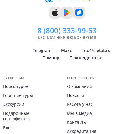
11 дней
Ноябрь
12 дней
Декабрь
13 дней
14 дней
8 (800)
333-99-63
БЕСПЛАТНО В ЛЮБОЕ ВРЕМЯ
Telegram
Макс
info@sletat.ru
Помощь
Техподдержка
Навигация по сайту
ТУРИСТАМ
О СЛЕТАТЬ.РУ
Поиск туров
О компании
Горящие туры
Новости
Экскурсии
Работа у нас
Подарочные
Мы в медиа
сертификаты
Контакты
Блог
Аккредитация