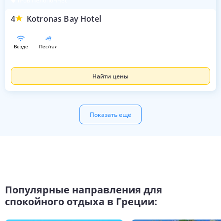
п-ов Пелопоннес
4
Kotronas Bay Hotel
везде
пес/гал
Найти цены
Показать ещё
Популярные направления для
спокойного отдыха в Греции: