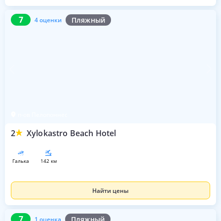
7
4 оценки
7
Пляжный
4 оценки
п-ов Пелопоннес
2
Xylokastro Beach Hotel
галька
142 км
Найти цены
7
1 оценка
7
Пляжный
1 оценка