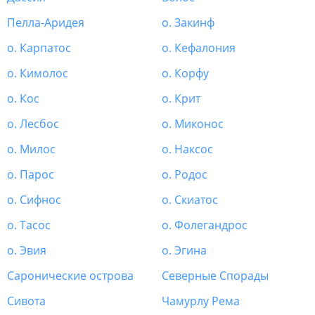
Пелла-Аридея
о. Закинф
о. Карпатос
о. Кефалония
о. Кимолос
о. Корфу
о. Кос
о. Крит
о. Лесбос
о. Миконос
о. Милос
о. Наксос
о. Парос
о. Родос
о. Сифнос
о. Скиатос
о. Тасос
о. Фолегандрос
о. Эвия
о. Эгина
Саронические острова
Северные Спорады
Сивота
Чамурлу Рема