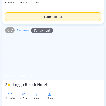
в номере
пес/гал
2 км
Найти цены
6.7
5 оценок
6.7
Пляжный
5 оценок
п-ов Пелопоннес
2
Logga Beach Hotel
в лобби
пес/гал
2 км
28 км