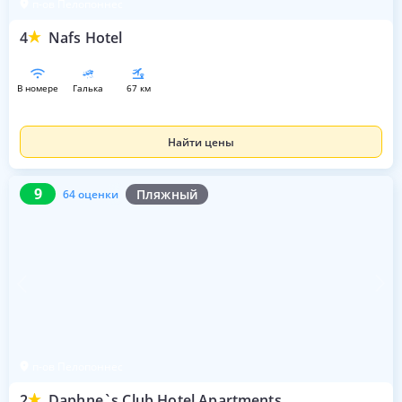
п-ов Пелопоннес
4
Nafs Hotel
в номере
галька
67 км
Найти цены
9
64 оценки
9
Пляжный
64 оценки
п-ов Пелопоннес
2
Daphne`s Club Hotel Apartments