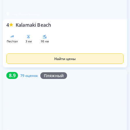
п-ов Пелопоннес
4
Kalamaki Beach
пес/гал
3 км
95 км
Найти цены
8.9
79 оценок
8.9
Пляжный
79 оценок