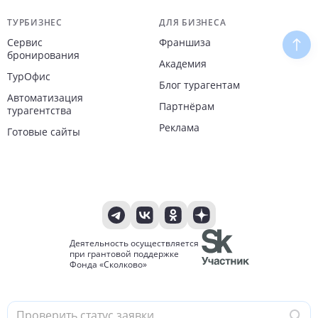
ТУРБИЗНЕС
ДЛЯ БИЗНЕСА
Сервис
Франшиза
Наве
бронирования
Академия
ТурОфис
Блог турагентам
Автоматизация
Партнёрам
турагентства
Реклама
Готовые сайты
Деятельность осуществляется
при грантовой поддержке
Фонда «Сколково»