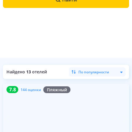
Найдено
13
отелей
По популярности
7.8
144 оценки
7.8
Пляжный
144 оценки