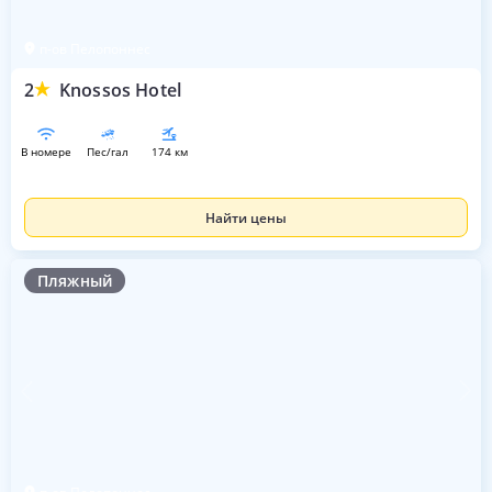
п-ов Пелопоннес
2
Knossos Hotel
в номере
пес/гал
174 км
Найти цены
Пляжный