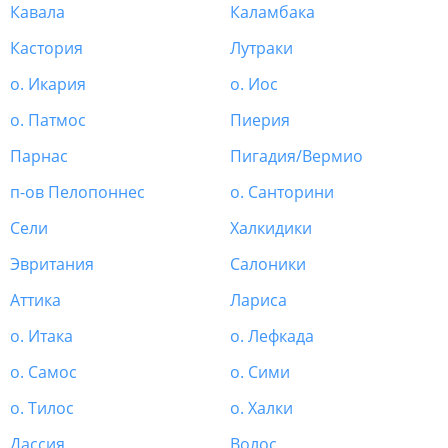
Кавала
Каламбака
Кастория
Лутраки
о. Икария
о. Иос
о. Патмос
Пиерия
Парнас
Пигадия/Вермио
п-ов Пелопоннес
о. Санторини
Сели
Халкидики
Эвритания
Салоники
Аттика
Лариса
о. Итака
о. Лефкада
о. Самос
о. Сими
о. Тилос
о. Халки
Дассия
Волос