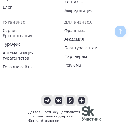
Контакты
Блог
Аккредитация
ТУРБИЗНЕС
ДЛЯ БИЗНЕСА
Сервис
Франшиза
Наве
бронирования
Академия
ТурОфис
Блог турагентам
Автоматизация
Партнёрам
турагентства
Реклама
Готовые сайты
Деятельность осуществляется
при грантовой поддержке
Фонда «Сколково»