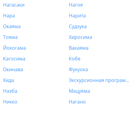
Нагасаки
Нагоя
Нара
Нарита
Окаяма
Судзука
Тояма
Хиросима
Йокогама
Вакаяма
Кагосима
Кобе
Окинава
Фукуока
Хида
Экскурсионная программа Япония
Наэба
Мацуяма
Никко
Нагано