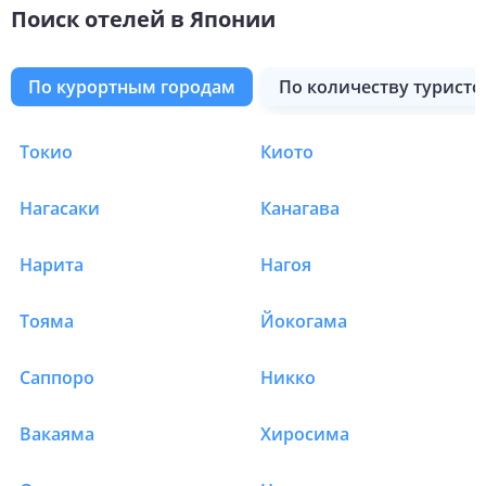
Поиск отелей в Японии
по курортным городам
по количеству туристо
Токио
Киото
Отели в Японии в Оса
Нагасаки
Канагава
Нарита
Нагоя
Тояма
Йокогама
Саппоро
Никко
Вакаяма
Хиросима