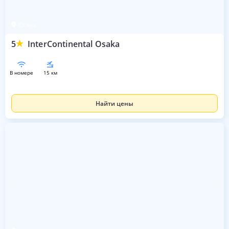
Осака
5
InterContinental Osaka
в номере
15 км
Найти цены