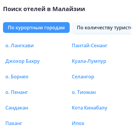
Поиск отелей в Малайзии
по курортным городам
по количеству туристо
о. Лангкави
Пантай-Сенанг
Отели в Малайзии в 
Джохор Бахру
Куала-Лумпур
о. Борнео
Селангор
о. Пенанг
о. Тиоман
Сандакан
Кота Кинабалу
Паханг
Ипох