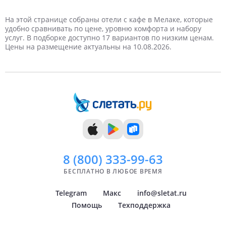
3 туриста
3 дня
Март
Недорогие
Отели 5 звезд
Кафе
Баня
Частный
Снорклинг
С сейфом
Массаж
4 дня
Крытый бассейн
Теннисный корт
Детский бассейн
4 туриста
Апрель
Кондиционер
Дорогие
Ресторан
Детская площадка
На этой странице собраны отели с кафе в Мелаке, которые
удобно сравнивать по цене, уровню комфорта и набору
услуг. В подборке доступно 17 вариантов по низким ценам.
5 дней
Май
Завтрак
VIP
TV
6 дней
Самые дорогие
Июнь
Цены на размещение актуальны на 10.08.2026.
7 дней
Июль
8 дней
Август
9 дней
Сентябрь
10 дней
Октябрь
11 дней
Ноябрь
12 дней
Декабрь
13 дней
14 дней
8 (800)
333-99-63
БЕСПЛАТНО В ЛЮБОЕ ВРЕМЯ
Telegram
Макс
info@sletat.ru
Помощь
Техподдержка