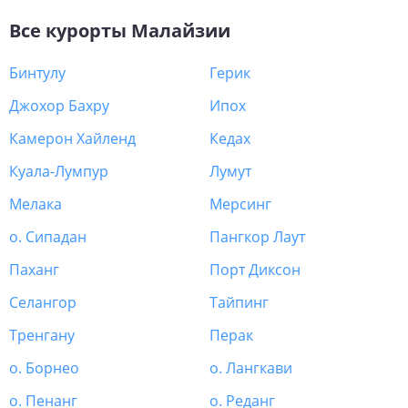
Все курорты
Малайзии
Бинтулу
Герик
Джохор Бахру
Ипох
Камерон Хайленд
Кедах
Куала-Лумпур
Лумут
Мелака
Мерсинг
о. Сипадан
Пангкор Лаут
Паханг
Порт Диксон
Селангор
Тайпинг
Тренгану
Перак
о. Борнео
о. Лангкави
о. Пенанг
о. Реданг