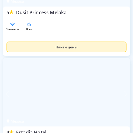
Мелака
5
Dusit Princess Melaka
в номере
8 км
Найти цены
Мелака
4
Estadia Hotel