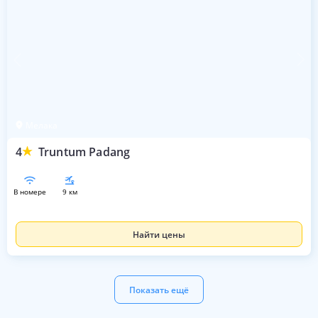
Мелака
4
Truntum Padang
в номере
9 км
Найти цены
Показать ещё