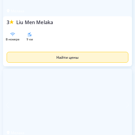
Мелака
3
Liu Men Melaka
в номере
9 км
Найти цены
Мелака