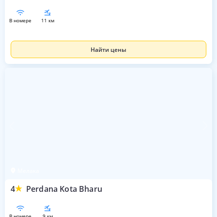
в номере
11 км
Найти цены
Мелака
4
Perdana Kota Bharu
в номере
9 км