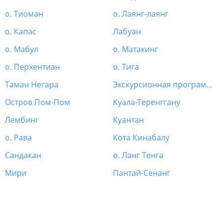
о. Тиоман
о. Лаянг-лаянг
о. Капас
Лабуан
о. Мабул
о. Матакинг
о. Перхентиан
о. Тига
Таман Негара
Экскурсионная программа Малайзия
Остров Пом-Пом
Куала-Теренггану
Лембинг
Куантан
о. Рава
Кота Кинабалу
Сандакан
о. Ланг Тенга
Мири
Пантай-Сенанг