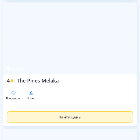
Мелака
4
The Pines Melaka
в номере
8 км
Найти цены