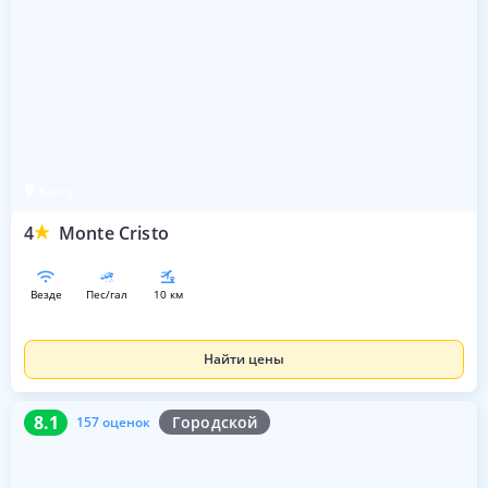
Котор
4
Monte Cristo
везде
пес/гал
10 км
Найти цены
8.1
157 оценок
8.1
Городской
157 оценок