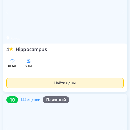
Котор
4
Hippocampus
везде
9 км
Найти цены
10
144 оценки
10
Пляжный
144 оценки