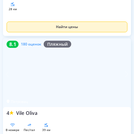
28 км
Найти цены
8.1
180 оценок
8.1
Пляжный
180 оценок
Петровац
4
Vile Oliva
в номере
пес/гал
39 км