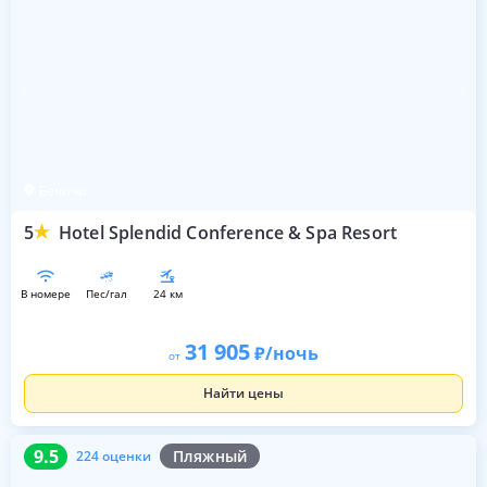
Бечичи
5
Hotel Splendid Conference & Spa Resort
в номере
пес/гал
24 км
31 905
/ночь
от
Найти цены
9.5
224 оценки
9.5
Пляжный
224 оценки