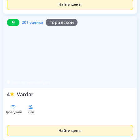
Найти цены
9
201 оценка
9
Городской
201 оценка
Боко-Которская бухта
4
Vardar
проводной
7 км
Найти цены