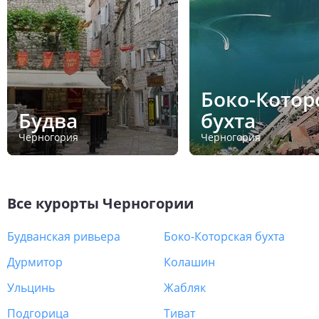
Боко-Котор
Будва
бухта
Черногория
Черногория
Все курорты
Черногории
Будванская ривьера
Боко-Которская бухта
Дурмитор
Колашин
Ульцинь
Жабляк
Подгорица
Тиват