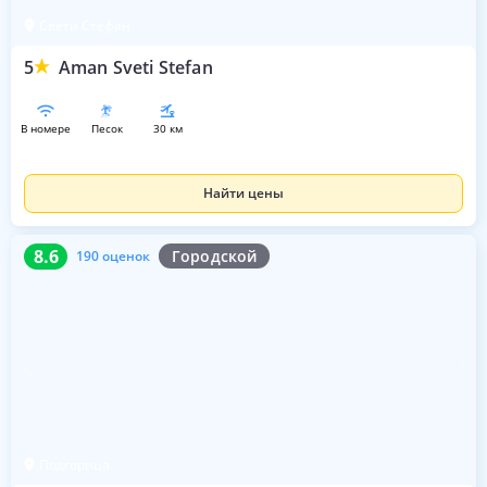
Свети Стефан
5
Aman Sveti Stefan
в номере
песок
30 км
Найти цены
8.6
190 оценок
8.6
Городской
190 оценок
Подгорица