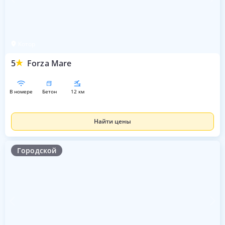
Котор
5
Forza Mare
в номере
бетон
12 км
Найти цены
Городской