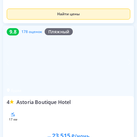
Найти цены
9.8
178 оценок
9.8
Пляжный
178 оценок
Будва
4
Astoria Boutique Hotel
17 км
23 515
/ночь
от