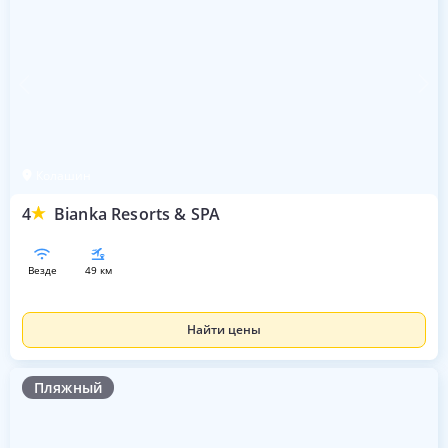
Колашин
4
Bianka Resorts & SPA
везде
49 км
Найти цены
Пляжный