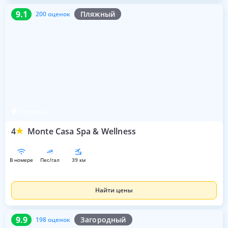
9.1
200 оценок
9.1
Пляжный
200 оценок
Петровац
4
Monte Casa Spa & Wellness
в номере
пес/гал
39 км
Найти цены
9.9
198 оценок
9.9
Загородный
198 оценок