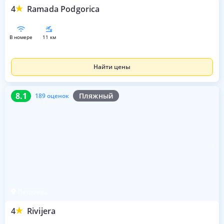
4
Ramada Podgorica
в номере
11 км
Найти цены
8.1
189 оценок
8.1
Пляжный
189 оценок
Петровац
4
Rivijera