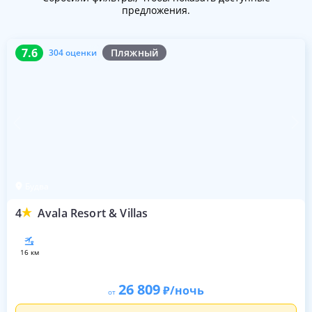
предложения.
7.6
304 оценки
7.6
Пляжный
304 оценки
Будва
4
Avala Resort & Villas
16 км
26 809
/ночь
от