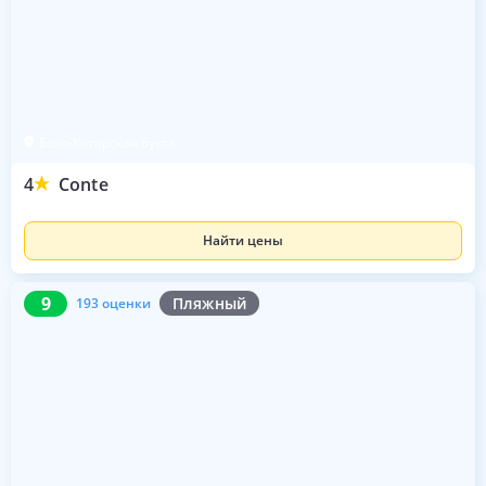
Боко-Которская бухта
4
Conte
Найти цены
9
193 оценки
9
Пляжный
193 оценки