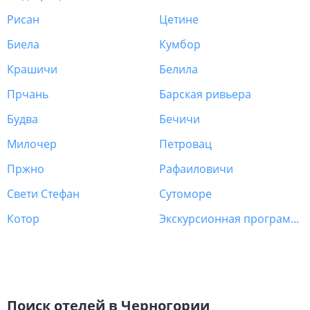
Рисан
Цетине
Биела
Кумбор
Крашичи
Белила
Прчань
Барская ривьера
Будва
Бечичи
Милочер
Петровац
Пржно
Рафаиловичи
Свети Стефан
Сутоморе
Котор
Экскурсионная программа Черногория
Поиск отелей в Черногории