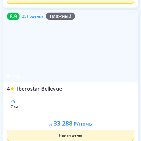
8.9
251 оценка
8.9
Пляжный
251 оценка
Бечичи
4
Iberostar Bellevue
17 км
33 288
/ночь
от
Найти цены