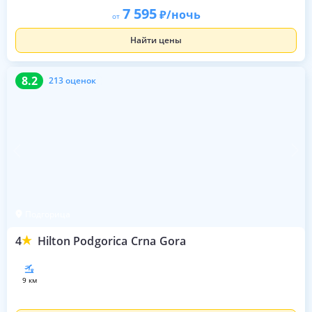
7 595
/ночь
от
Найти цены
8.2
213 оценок
8.2
213 оценок
Подгорица
4
Hilton Podgorica Crna Gora
9 км