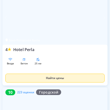
Боко-Которская бухта
4
Hotel Perla
везде
бетон
25 км
Найти цены
10
223 оценки
10
Городской
223 оценки