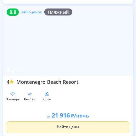
8.8
240 оценок
8.8
Пляжный
240 оценок
Бечичи
4
Montenegro Beach Resort
в номере
пес/гал
23 км
21 916
/ночь
от
Найти цены