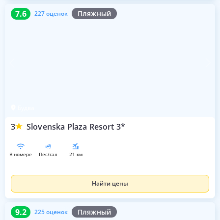
7.6
227 оценок
7.6
Пляжный
227 оценок
Будва
3
Slovenska Plaza Resort 3*
в номере
пес/гал
21 км
Найти цены
9.2
225 оценок
9.2
Пляжный
225 оценок