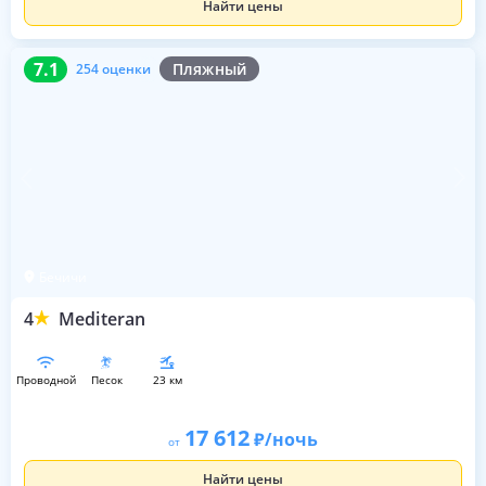
Найти цены
7.1
254 оценки
7.1
Пляжный
254 оценки
Бечичи
4
Mediteran
проводной
песок
23 км
17 612
/ночь
от
Найти цены