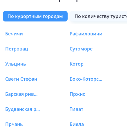
по курортным городам
по количеству туристо
Бечичи
Рафаиловичи
Отели в Черногории в
Петровац
Сутоморе
Ульцинь
Котор
Свети Стефан
Боко-Которская бухта
Барская ривьера
Пржно
Будванская ривьера
Тиват
Прчань
Биела