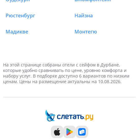
Рюстенбург
Найзна
Мадикве
Монтегю
1 турист
1 день
На выходные
Январь
Новый год
2 дня
Самые дешевые
2 туриста
Февраль
Дешевые
Майские праздники
Отели в ЮАР в Дурбан
Отели в ЮАР в Дурбан
Отели в ЮАР в Дурбан
Отели в ЮАР в Дурбан
Отели в ЮАР в Дурбан
Отели в ЮАР в Дурбан
3 туриста
3 дня
Март
Недорогие
4 дня
4 туриста
Апрель
Дорогие
На этой странице собраны отели с сейфом в Дурбане,
которые удобно сравнивать по цене, уровню комфорта и
набору услуг. В подборке доступно 6 вариантов по низким
5 дней
Май
6 дней
Самые дорогие
Июнь
ценам. Цены на размещение актуальны на 10.08.2026.
7 дней
Июль
8 дней
Август
9 дней
Сентябрь
10 дней
Октябрь
11 дней
Ноябрь
12 дней
Декабрь