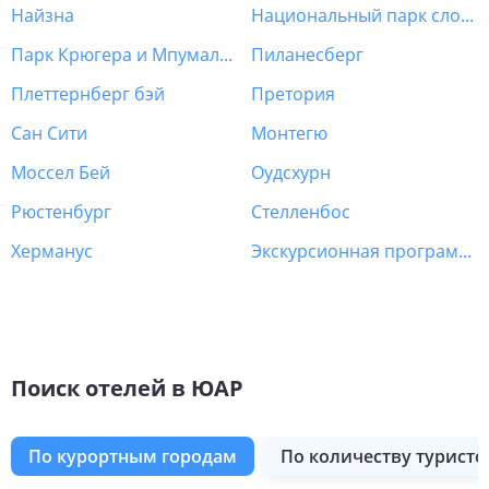
Найзна
Национальный парк слонов Эддо
Парк Крюгера и Мпумаланга
Пиланесберг
Плеттернберг бэй
Претория
Сан Сити
Монтегю
Моссел Бей
Оудсхурн
Рюстенбург
Стелленбос
Херманус
Экскурсионная программа ЮАР
Поиск отелей в ЮАР
по курортным городам
по количеству туристо