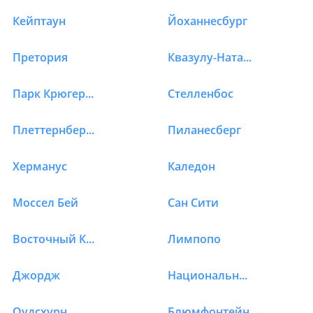
Кейптаун
Йоханнесбург
Отели в ЮАР в Дурба
Претория
Квазулу-Наталь
Парк Крюгера и Мпумаланга
Стелленбос
Плеттернберг бэй
Пиланесберг
Херманус
Каледон
Моссел Бей
Сан Сити
Восточный Кейп (Порт Элизабет)
Лимпопо
Джордж
Национальный парк слонов Эддо
Оудсхурн
Блюмфонтейн