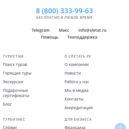
13 дней
14 дней
8 (800)
333-99-63
БЕСПЛАТНО В ЛЮБОЕ ВРЕМЯ
Telegram
Макс
info@sletat.ru
Помощь
Техподдержка
Навигация по сайту
ТУРИСТАМ
О СЛЕТАТЬ.РУ
Поиск туров
О компании
Горящие туры
Новости
Экскурсии
Работа у нас
Подарочные
Мы в медиа
сертификаты
Контакты
Блог
Аккредитация
ТУРБИЗНЕС
ДЛЯ БИЗНЕСА
Сервис
Франшиза