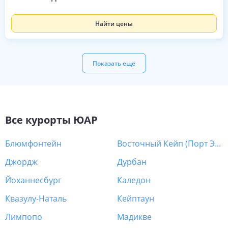
Найти цены
Показать ещё
Все курорты
ЮАР
Популярные направления для спокойного
Популярные направления для активного 
Популярные направления для спокойного
Популярные направления для эксурсионно
Блюмфонтейн
Восточный Кейп (Порт Элизабет)
Джордж
Дурбан
Йоханнесбург
Каледон
Квазулу-Наталь
Кейптаун
Лимпопо
Мадикве