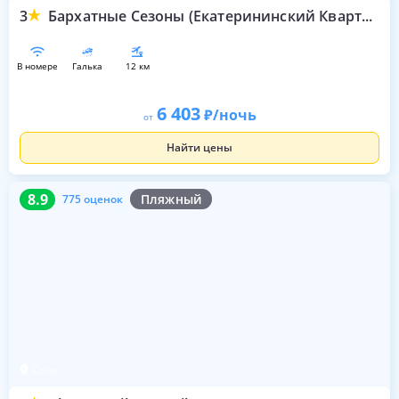
3
Бархатные Сезоны (Екатерининский Квартал)
в номере
галька
12 км
6 403
/ночь
от
Найти цены
8.9
775 оценок
8.9
Пляжный
775 оценок
Сочи