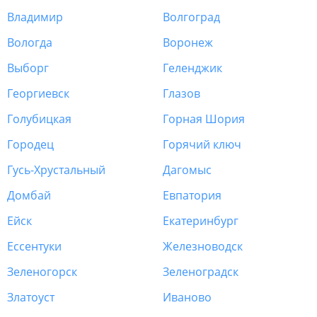
Владимир
Волгоград
Вологда
Воронеж
Выборг
Геленджик
Георгиевск
Глазов
Голубицкая
Горная Шория
Городец
Горячий ключ
Гусь-Хрустальный
Дагомыс
Домбай
Евпатория
Ейск
Екатеринбург
Ессентуки
Железноводск
Зеленогорск
Зеленоградск
Златоуст
Иваново