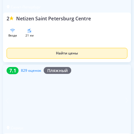
Санкт-Петербург
2
Netizen Saint Petersburg Centre
везде
21 км
Найти цены
7.1
829 оценок
7.1
Пляжный
829 оценок
Сириус