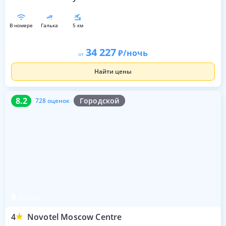
в номере
галька
5 км
34 227
/ночь
от
Найти цены
8.2
728 оценок
8.2
Городской
728 оценок
Москва
4
Novotel Moscow Centre