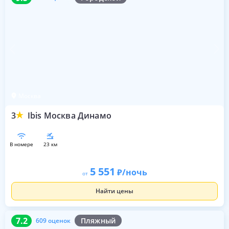
Москва
3
Ibis Москва Динамо
в номере
23 км
5 551
/ночь
от
Найти цены
7.2
609 оценок
7.2
Пляжный
609 оценок