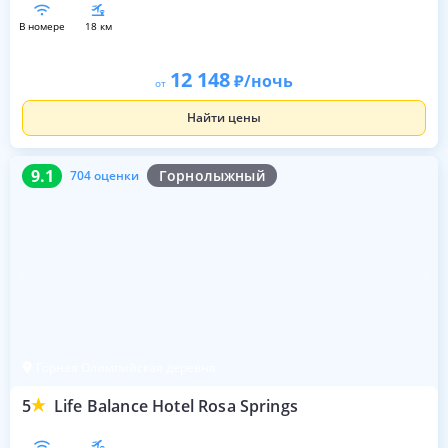
в номере
18 км
12 148
/ночь
от
Найти цены
9.1
704 оценки
9.1
Горнолыжный
704 оценки
Горная Олимпийская деревня
5
Life Balance Hotel Rosa Springs