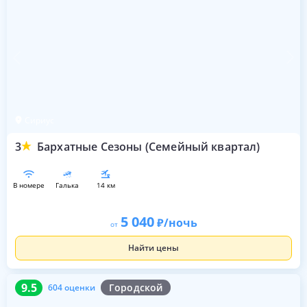
Сириус
3
Бархатные Сезоны (Семейный квартал)
в номере
галька
14 км
5 040
/ночь
от
Найти цены
9.5
604 оценки
9.5
Городской
604 оценки