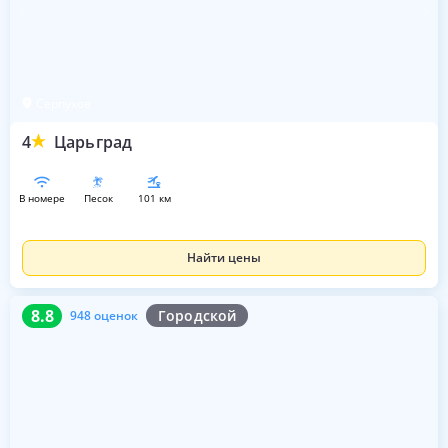
Серпухов
4
Царьград
в номере
песок
101 км
Найти цены
8.8
948 оценок
8.8
Городской
948 оценок