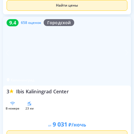
Найти цены
9.4
658 оценок
9.4
Городской
658 оценок
Калининград
3
Ibis Kaliningrad Center
в номере
23 км
9 031
/ночь
от