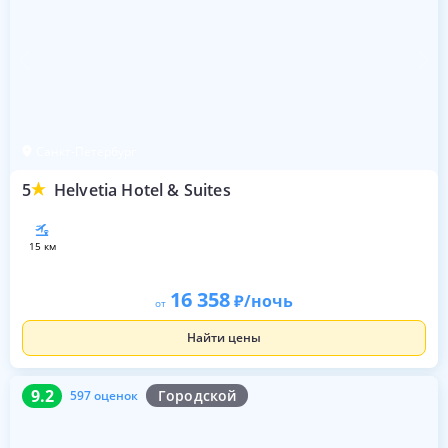
Санкт-Петербург
5
Helvetia Hotel & Suites
15 км
16 358
/ночь
от
Найти цены
9.2
597 оценок
9.2
Городской
597 оценок