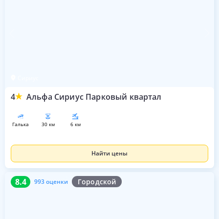
Сириус
4
Альфа Сириус Парковый квартал
галька
30 км
6 км
Найти цены
8.4
993 оценки
8.4
Городской
993 оценки