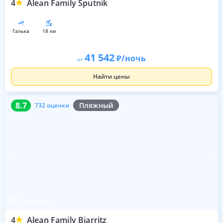
4
Alean Family Sputnik
галька
18 км
41 542
/ночь
от
Найти цены
8.7
732 оценки
8.7
Пляжный
732 оценки
Геленджик
4
Alean Family Biarritz