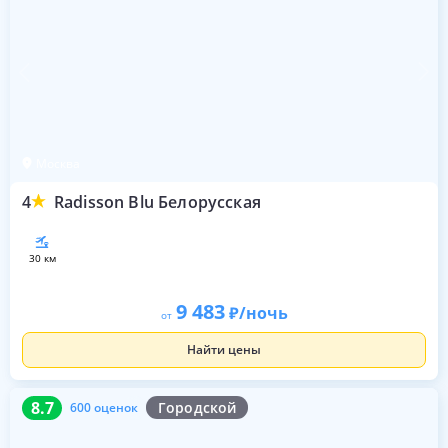
Москва
4
Radisson Blu Белорусская
30 км
9 483
/ночь
от
Найти цены
8.7
600 оценок
8.7
Городской
600 оценок