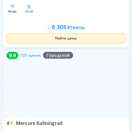
везде
23 км
8 305
/ночь
от
Найти цены
9.9
725 оценок
9.9
Городской
725 оценок
Калининград
4
Mercure Kaliningrad