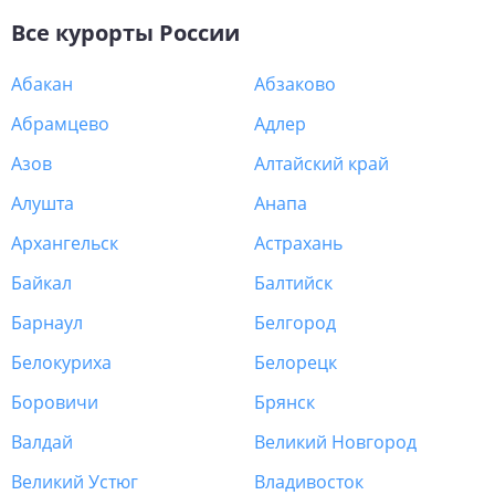
Все курорты
России
Абакан
Абзаково
Абрамцево
Адлер
Азов
Алтайский край
Алушта
Анапа
Архангельск
Астрахань
Байкал
Балтийск
Барнаул
Белгород
Белокуриха
Белорецк
Боровичи
Брянск
Валдай
Великий Новгород
Великий Устюг
Владивосток