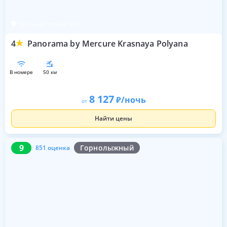
Красная Поляна 960
4
Panorama by Mercure Krasnaya Polyana
в номере
50 км
8 127
/ночь
от
Найти цены
9
851 оценка
9
Горнолыжный
851 оценка