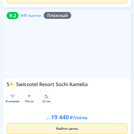
9.2
640 оценок
9.2
Пляжный
640 оценок
Сочи
5
Swissotel Resort Sochi Kamelia
в номере
песок
23 км
19 440
/ночь
от
Найти цены