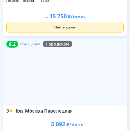
в номере
пес/гал
63 км
15 750
/ночь
от
Найти цены
8.2
664 оценки
8.2
Городской
664 оценки
Москва
3
Ibis Москва Павелецкая
5 092
/ночь
от