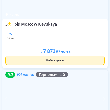
Москва
3
Ibis Moscow Kievskaya
39 км
7 872
/ночь
от
Найти цены
9.3
907 оценок
9.3
Горнолыжный
907 оценок