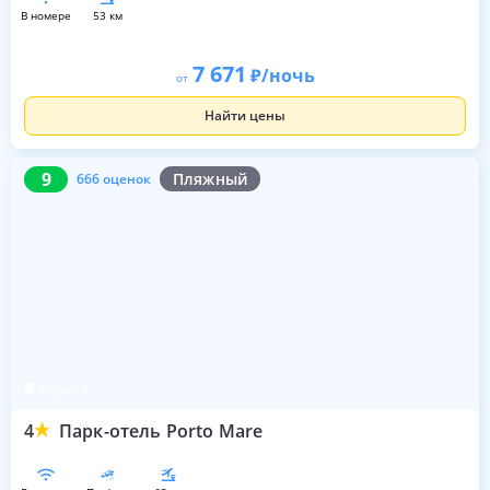
в номере
53 км
7 671
/ночь
от
Найти цены
9
666 оценок
9
Пляжный
666 оценок
Алушта
4
Парк-отель Porto Mare