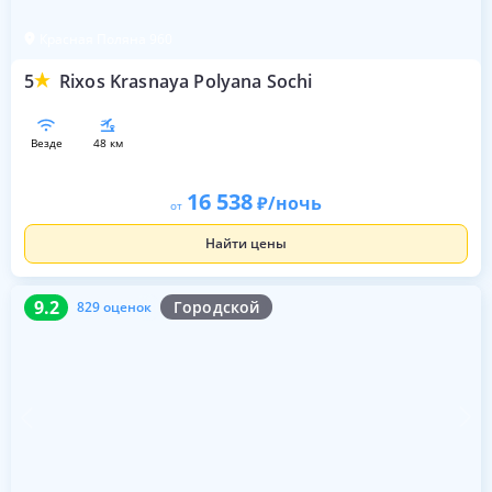
Красная Поляна 960
5
Rixos Krasnaya Polyana Sochi
везде
48 км
16 538
/ночь
от
Найти цены
9.2
829 оценок
9.2
Городской
829 оценок