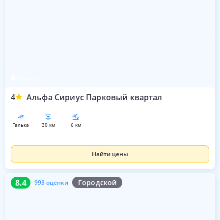
Сириус
4
Альфа Сириус Парковый квартал
галька
30 км
6 км
Найти цены
8.4
993 оценки
8.4
Городской
993 оценки