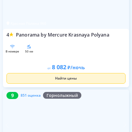
Красная Поляна 960
4
Panorama by Mercure Krasnaya Polyana
в номере
50 км
8 082
/ночь
от
Найти цены
9
851 оценка
9
Горнолыжный
851 оценка