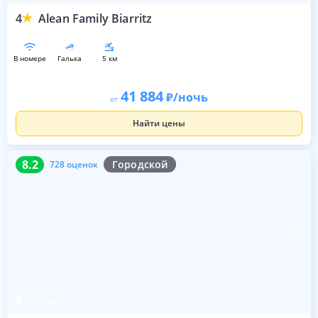
4
Alean Family Biarritz
в номере
галька
5 км
41 884
/ночь
от
Найти цены
8.2
728 оценок
8.2
Городской
728 оценок
Москва