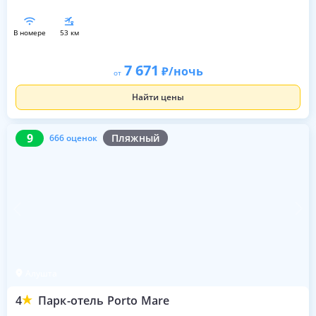
в номере
53 км
7 671
/ночь
от
Найти цены
9
666 оценок
9
Пляжный
666 оценок
Алушта
4
Парк-отель Porto Mare