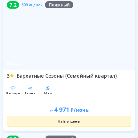
7.2
609 оценок
7.2
Пляжный
609 оценок
Сириус
3
Бархатные Сезоны (Семейный квартал)
в номере
галька
14 км
4 971
/ночь
от
Найти цены
9.5
604 оценки