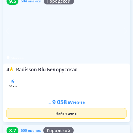
9.5
Городской
604 оценки
Москва
4
Radisson Blu Белорусская
30 км
9 058
/ночь
от
Найти цены
8.7
600 оценок
8.7
Городской
600 оценок