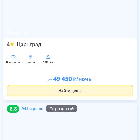
Серпухов
4
Царьград
в номере
песок
101 км
49 450
/ночь
от
Найти цены
8.8
948 оценок
8.8
Городской
948 оценок