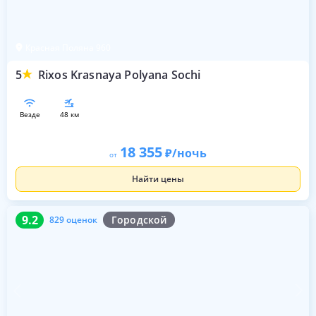
Красная Поляна 960
5
Rixos Krasnaya Polyana Sochi
везде
48 км
18 355
/ночь
от
Найти цены
9.2
829 оценок
9.2
Городской
829 оценок