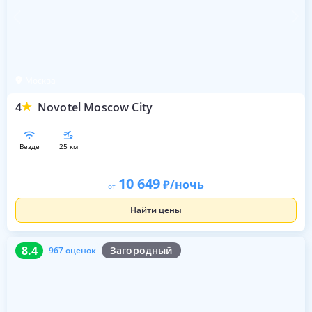
Москва
4
Novotel Moscow City
везде
25 км
10 649
/ночь
от
Найти цены
8.4
967 оценок
8.4
Загородный
967 оценок