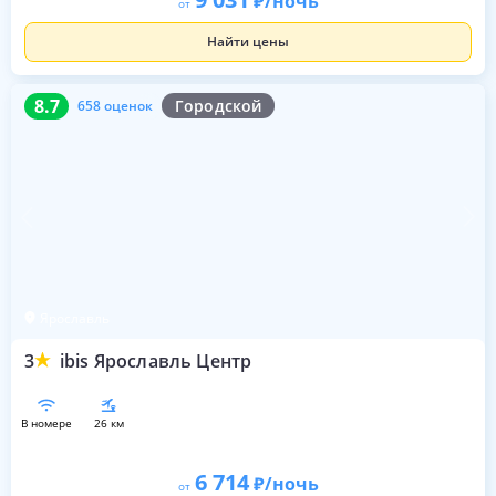
/ночь
от
Найти цены
8.7
658 оценок
8.7
Городской
658 оценок
Ярославль
3
ibis Ярославль Центр
в номере
26 км
6 714
/ночь
от