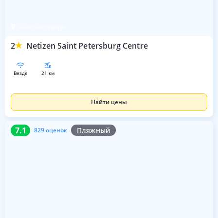
Санкт-Петербург
2
Netizen Saint Petersburg Centre
везде
21 км
Найти цены
7.1
829 оценок
7.1
Пляжный
829 оценок