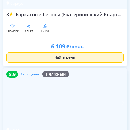
Сириус
3
Бархатные Сезоны (Екатерининский Квартал)
в номере
галька
12 км
6 109
/ночь
от
Найти цены
8.9
775 оценок
8.9
Пляжный
775 оценок
Сочи