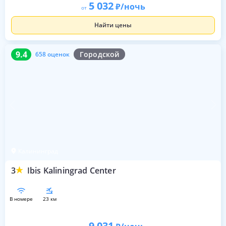
5 032
/ночь
от
Найти цены
9.4
658 оценок
9.4
Городской
658 оценок
Калининград
3
Ibis Kaliningrad Center
в номере
23 км
9 031