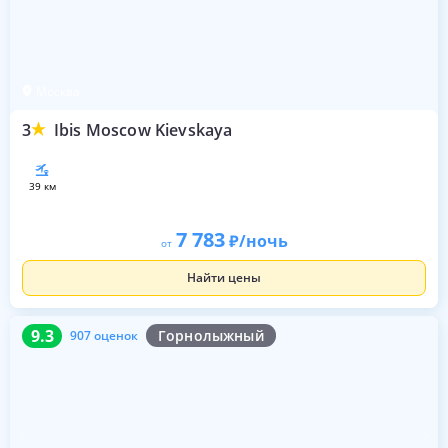
Москва
3
Ibis Moscow Kievskaya
39 км
7 783
/ночь
от
Найти цены
9.3
907 оценок
9.3
Горнолыжный
907 оценок