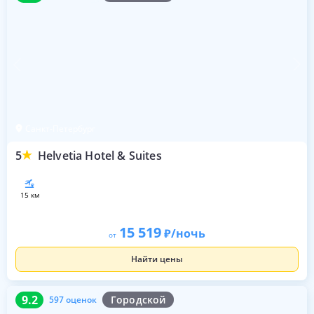
Санкт-Петербург
5
Helvetia Hotel & Suites
15 км
15 519
/ночь
от
Найти цены
9.2
597 оценок
9.2
Городской
597 оценок