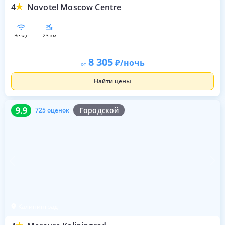
4
Novotel Moscow Centre
везде
23 км
8 305
/ночь
от
Найти цены
9.9
725 оценок
9.9
Городской
725 оценок
Калининград