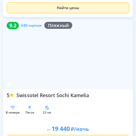
Найти цены
9.2
640 оценок
9.2
Пляжный
640 оценок
Сочи
5
Swissotel Resort Sochi Kamelia
в номере
песок
23 км
19 440
/ночь
от