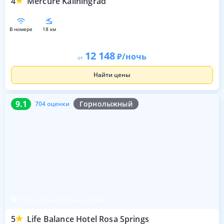
4
Mercure Kaliningrad
в номере
18 км
12 148
/ночь
от
Найти цены
9.1
704 оценки
9.1
Горнолыжный
704 оценки
Горная Олимпийская деревня
5
Life Balance Hotel Rosa Springs