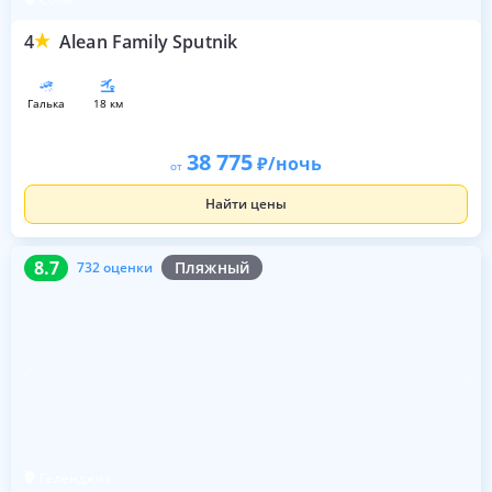
4
Alean Family Sputnik
галька
18 км
38 775
/ночь
от
Найти цены
8.7
732 оценки
8.7
Пляжный
732 оценки
Геленджик