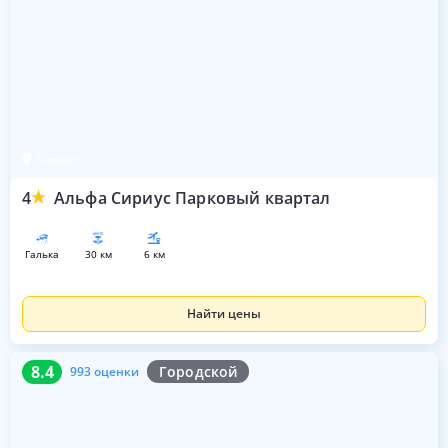
Сириус
4
Альфа Сириус Парковый квартал
галька
30 км
6 км
Найти цены
8.4
993 оценки
8.4
Городской
993 оценки