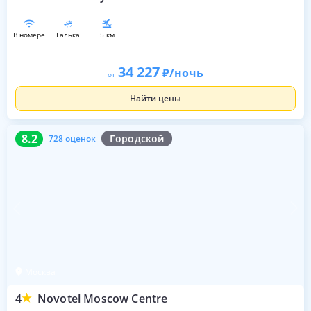
в номере
галька
5 км
34 227
/ночь
от
Найти цены
8.2
728 оценок
8.2
Городской
728 оценок
Москва
4
Novotel Moscow Centre