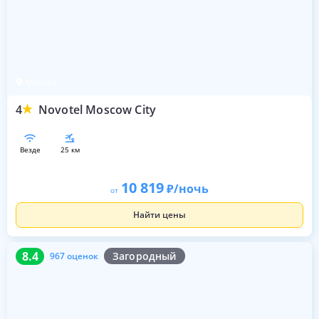
Москва
4
Novotel Moscow City
везде
25 км
10 819
/ночь
от
Найти цены
8.4
967 оценок
8.4
Загородный
967 оценок