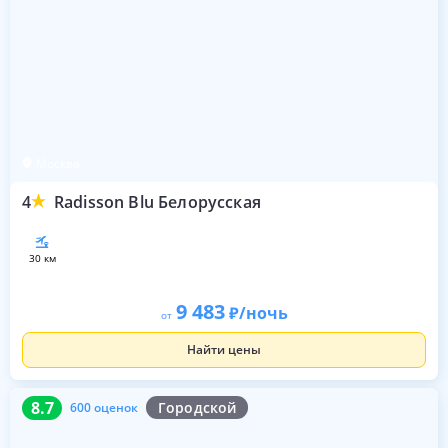
Москва
4
Radisson Blu Белорусская
30 км
9 483
/ночь
от
Найти цены
8.7
600 оценок
8.7
Городской
600 оценок