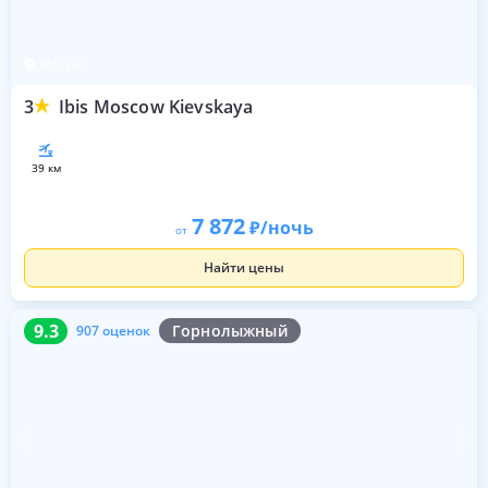
Москва
3
Ibis Moscow Kievskaya
39 км
7 872
/ночь
от
Найти цены
9.3
907 оценок
9.3
Горнолыжный
907 оценок