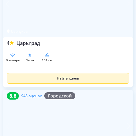
Серпухов
4
Царьград
в номере
песок
101 км
Найти цены
8.8
948 оценок
8.8
Городской
948 оценок