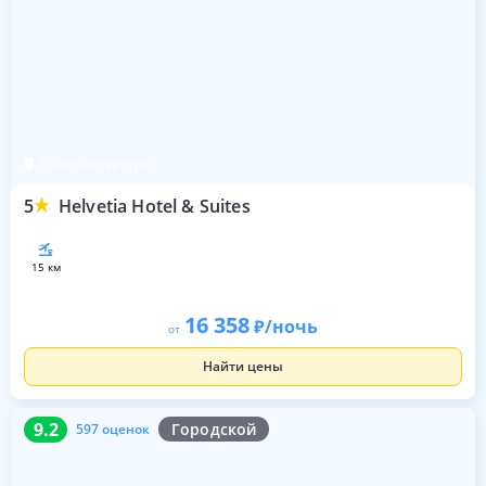
Санкт-Петербург
5
Helvetia Hotel & Suites
15 км
16 358
/ночь
от
Найти цены
9.2
597 оценок
9.2
Городской
597 оценок