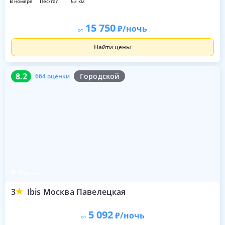
в номере
пес/гал
63 км
15 750
/ночь
от
Найти цены
8.2
664 оценки
8.2
Городской
664 оценки
Москва
3
Ibis Москва Павелецкая
5 092
/ночь
от