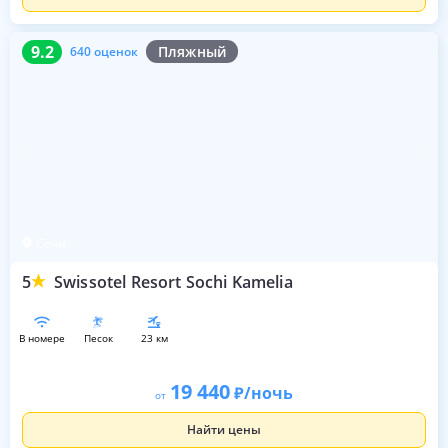
9.2
640 оценок
9.2
Пляжный
640 оценок
Сочи
5
Swissotel Resort Sochi Kamelia
в номере
песок
23 км
19 440
/ночь
от
Найти цены