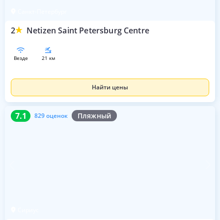
Санкт-Петербург
2
Netizen Saint Petersburg Centre
везде
21 км
Найти цены
7.1
829 оценок
7.1
Пляжный
829 оценок
Сириус