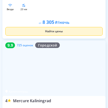
везде
23 км
8 305
/ночь
от
Найти цены
9.9
725 оценок
9.9
Городской
725 оценок
Калининград
4
Mercure Kaliningrad