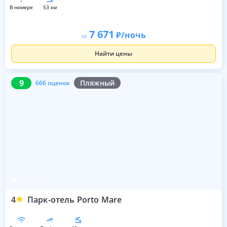
в номере
53 км
7 671
/ночь
от
Найти цены
9
666 оценок
9
Пляжный
666 оценок
Алушта
4
Парк-отель Porto Mare