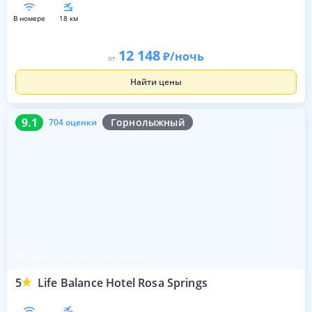
в номере
18 км
12 148
/ночь
от
Найти цены
9.1
704 оценки
9.1
Горнолыжный
704 оценки
Горная Олимпийская деревня
5
Life Balance Hotel Rosa Springs