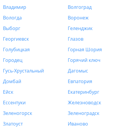
Владимир
Волгоград
Вологда
Воронеж
Выборг
Геленджик
Георгиевск
Глазов
Голубицкая
Горная Шория
Городец
Горячий ключ
Гусь-Хрустальный
Дагомыс
Домбай
Евпатория
Ейск
Екатеринбург
Ессентуки
Железноводск
Зеленогорск
Зеленоградск
Златоуст
Иваново