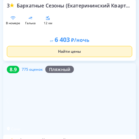
3
Бархатные Сезоны (Екатерининский Квартал)
в номере
галька
12 км
6 403
/ночь
от
Найти цены
8.9
775 оценок
8.9
Пляжный
775 оценок
Сочи