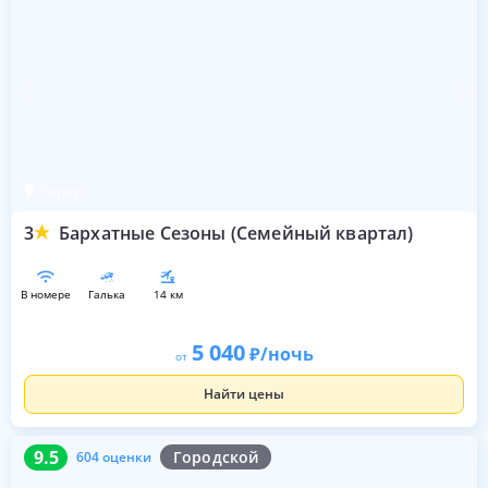
Сириус
3
Бархатные Сезоны (Семейный квартал)
в номере
галька
14 км
5 040
/ночь
от
Найти цены
9.5
604 оценки
9.5
Городской
604 оценки