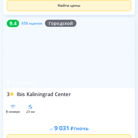
Найти цены
9.4
658 оценок
9.4
Городской
658 оценок
Калининград
3
Ibis Kaliningrad Center
в номере
23 км
9 031
/ночь
от