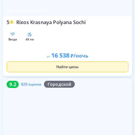
Красная Поляна 960
5
Rixos Krasnaya Polyana Sochi
везде
48 км
16 538
/ночь
от
Найти цены
9.2
829 оценок
9.2
Городской
829 оценок