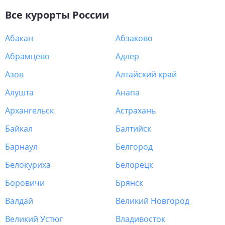
Все курорты
России
Абакан
Абзаково
Абрамцево
Адлер
Азов
Алтайский край
Алушта
Анапа
Архангельск
Астрахань
Байкал
Балтийск
Барнаул
Белгород
Белокуриха
Белорецк
Боровичи
Брянск
Валдай
Великий Новгород
Великий Устюг
Владивосток