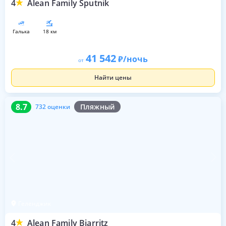
4
Alean Family Sputnik
галька
18 км
41 542
/ночь
от
Найти цены
8.7
732 оценки
8.7
Пляжный
732 оценки
Геленджик
4
Alean Family Biarritz