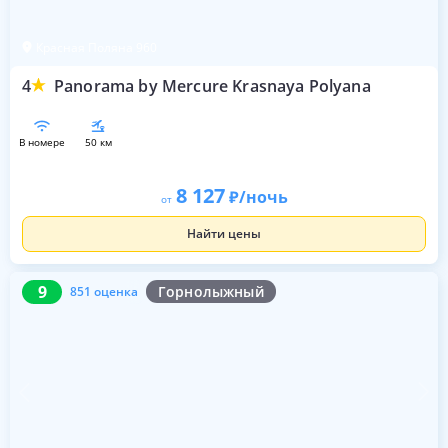
Красная Поляна 960
4
Panorama by Mercure Krasnaya Polyana
в номере
50 км
8 127
/ночь
от
Найти цены
9
851 оценка
9
Горнолыжный
851 оценка