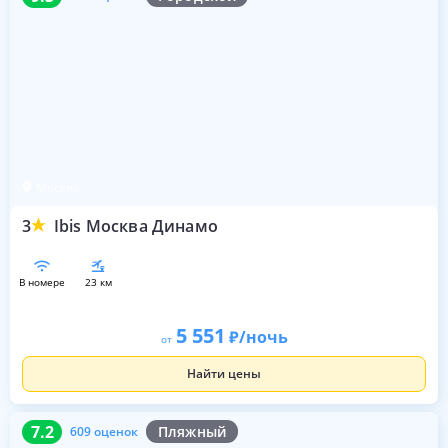
Москва
3
Ibis Москва Динамо
в номере
23 км
5 551
/ночь
от
Найти цены
7.2
609 оценок
7.2
Пляжный
609 оценок