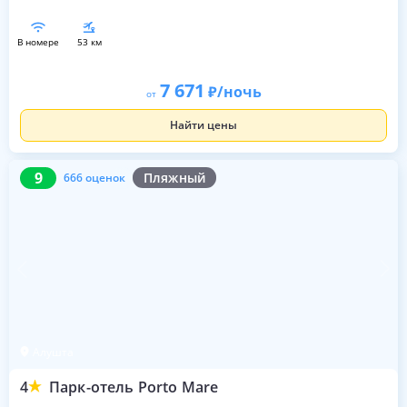
в номере
53 км
7 671
/ночь
от
Найти цены
9
666 оценок
9
Пляжный
666 оценок
Алушта
4
Парк-отель Porto Mare