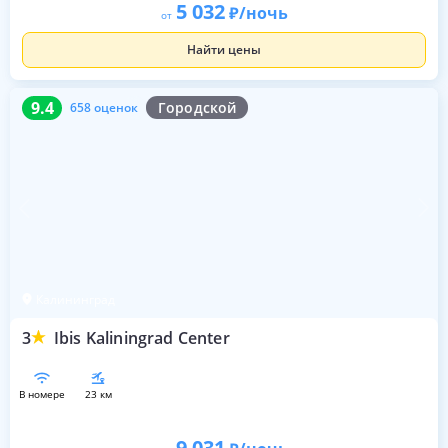
5 032
/ночь
от
Найти цены
9.4
658 оценок
9.4
Городской
658 оценок
Калининград
3
Ibis Kaliningrad Center
в номере
23 км
9 031