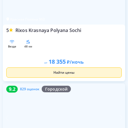
Красная Поляна 960
5
Rixos Krasnaya Polyana Sochi
везде
48 км
18 355
/ночь
от
Найти цены
9.2
829 оценок
9.2
Городской
829 оценок