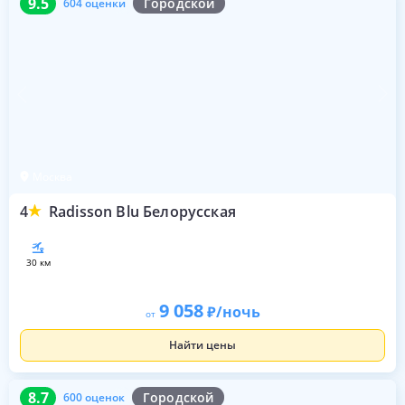
9.5
Городской
604 оценки
Москва
4
Radisson Blu Белорусская
30 км
9 058
/ночь
от
Найти цены
8.7
600 оценок
8.7
Городской
600 оценок