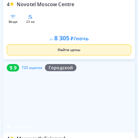
4
Novotel Moscow Centre
везде
23 км
8 305
/ночь
от
Найти цены
9.9
725 оценок
9.9
Городской
725 оценок
Калининград