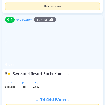
Найти цены
9.2
640 оценок
9.2
Пляжный
640 оценок
Сочи
5
Swissotel Resort Sochi Kamelia
в номере
песок
23 км
19 440
/ночь
от