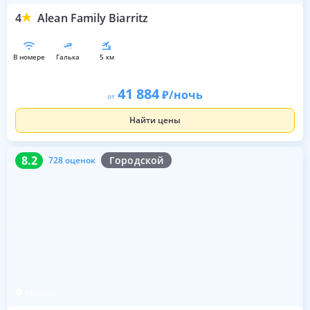
4
Alean Family Biarritz
в номере
галька
5 км
41 884
/ночь
от
Найти цены
8.2
728 оценок
8.2
Городской
728 оценок
Москва