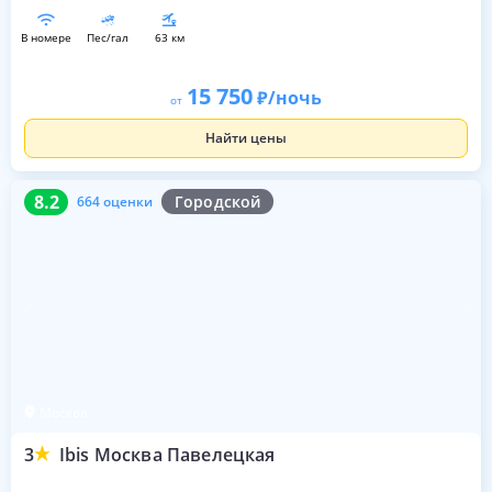
в номере
пес/гал
63 км
15 750
/ночь
от
Найти цены
8.2
664 оценки
8.2
Городской
664 оценки
Москва
3
Ibis Москва Павелецкая