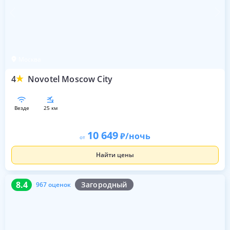
Москва
4
Novotel Moscow City
везде
25 км
10 649
/ночь
от
Найти цены
8.4
967 оценок
8.4
Загородный
967 оценок