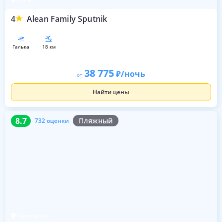
4
Alean Family Sputnik
галька
18 км
38 775
/ночь
от
Найти цены
8.7
732 оценки
8.7
Пляжный
732 оценки
Геленджик