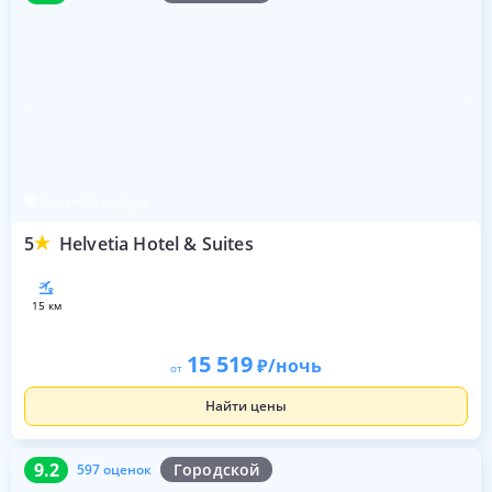
Санкт-Петербург
5
Helvetia Hotel & Suites
15 км
15 519
/ночь
от
Найти цены
9.2
597 оценок
9.2
Городской
597 оценок