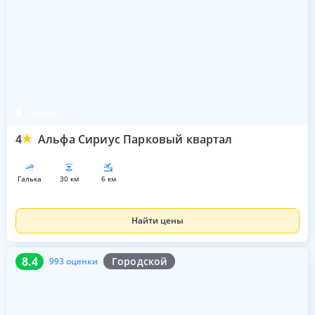
Сириус
4
Альфа Сириус Парковый квартал
галька
30 км
6 км
Найти цены
8.4
993 оценки
8.4
Городской
993 оценки