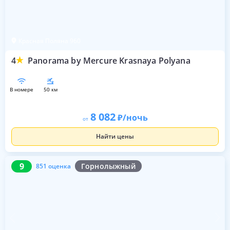
Красная Поляна 960
4
Panorama by Mercure Krasnaya Polyana
в номере
50 км
8 082
/ночь
от
Найти цены
9
851 оценка
9
Горнолыжный
851 оценка