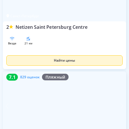
Санкт-Петербург
2
Netizen Saint Petersburg Centre
везде
21 км
Найти цены
7.1
829 оценок
7.1
Пляжный
829 оценок