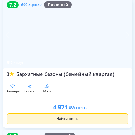
7.2
609 оценок
7.2
Пляжный
609 оценок
Сириус
3
Бархатные Сезоны (Семейный квартал)
в номере
галька
14 км
4 971
/ночь
от
Найти цены
9.5
604 оценки