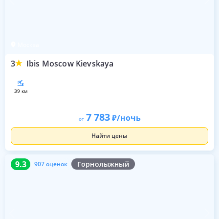
Москва
3
Ibis Moscow Kievskaya
39 км
7 783
/ночь
от
Найти цены
9.3
907 оценок
9.3
Горнолыжный
907 оценок