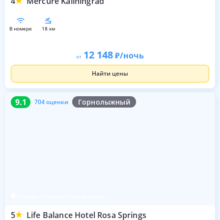
4
Mercure Kaliningrad
в номере
18 км
12 148
/ночь
от
Найти цены
9.1
704 оценки
9.1
Горнолыжный
704 оценки
Горная Олимпийская деревня
5
Life Balance Hotel Rosa Springs