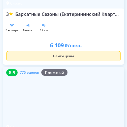
Сириус
3
Бархатные Сезоны (Екатерининский Квартал)
в номере
галька
12 км
6 109
/ночь
от
Найти цены
8.9
775 оценок
8.9
Пляжный
775 оценок
Сочи