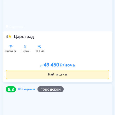
Серпухов
4
Царьград
в номере
песок
101 км
49 450
/ночь
от
Найти цены
8.8
948 оценок
8.8
Городской
948 оценок