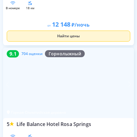
в номере
18 км
12 148
/ночь
от
Найти цены
9.1
704 оценки
9.1
Горнолыжный
704 оценки
Горная Олимпийская деревня
5
Life Balance Hotel Rosa Springs