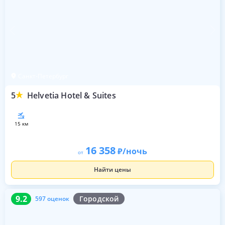
Санкт-Петербург
5
Helvetia Hotel & Suites
15 км
16 358
/ночь
от
Найти цены
9.2
597 оценок
9.2
Городской
597 оценок