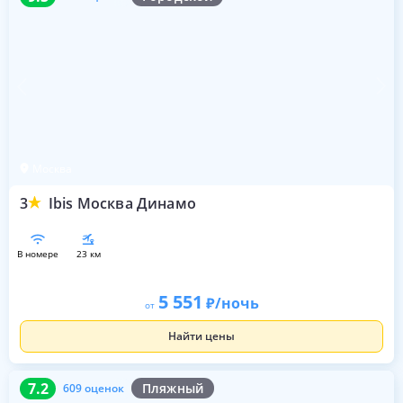
Москва
3
Ibis Москва Динамо
в номере
23 км
5 551
/ночь
от
Найти цены
7.2
609 оценок
7.2
Пляжный
609 оценок