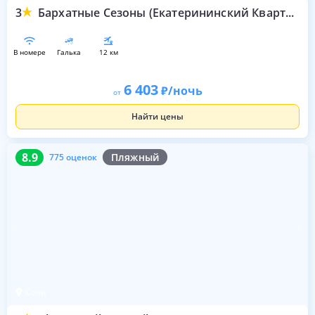
3
Бархатные Сезоны (Екатерининский Квартал)
в номере
галька
12 км
6 403
/ночь
от
Найти цены
8.9
775 оценок
8.9
Пляжный
775 оценок
Сочи