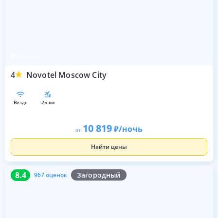
Москва
4
Novotel Moscow City
везде
25 км
10 819
/ночь
от
Найти цены
8.4
967 оценок
8.4
Загородный
967 оценок