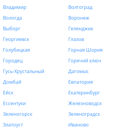
Владимир
Волгоград
Вологда
Воронеж
Выборг
Геленджик
Георгиевск
Глазов
Голубицкая
Горная Шория
Городец
Горячий ключ
Гусь-Хрустальный
Дагомыс
Домбай
Евпатория
Ейск
Екатеринбург
Ессентуки
Железноводск
Зеленогорск
Зеленоградск
Златоуст
Иваново