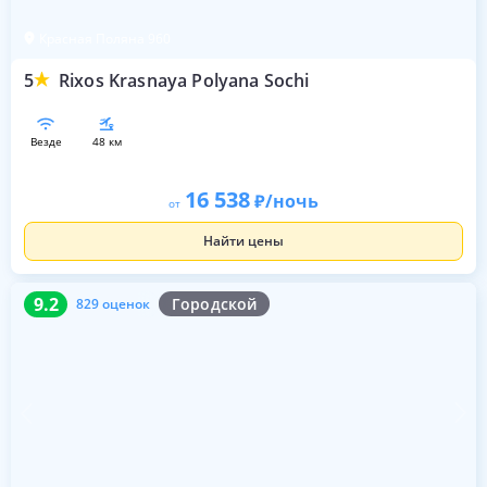
Красная Поляна 960
5
Rixos Krasnaya Polyana Sochi
везде
48 км
16 538
/ночь
от
Найти цены
9.2
829 оценок
9.2
Городской
829 оценок