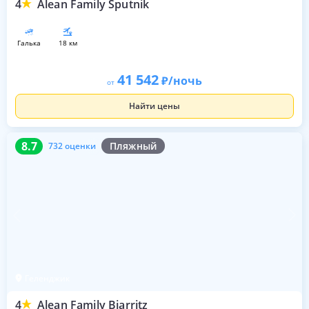
4
Alean Family Sputnik
галька
18 км
41 542
/ночь
от
Найти цены
8.7
732 оценки
8.7
Пляжный
732 оценки
Геленджик
4
Alean Family Biarritz