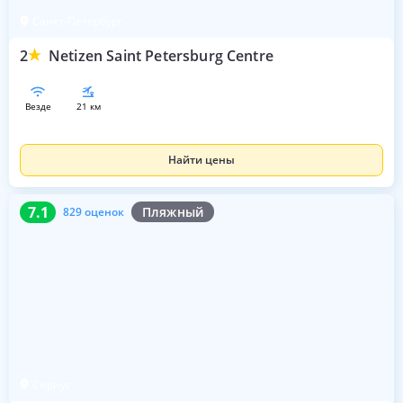
Санкт-Петербург
2
Netizen Saint Petersburg Centre
везде
21 км
Найти цены
7.1
829 оценок
7.1
Пляжный
829 оценок
Сириус