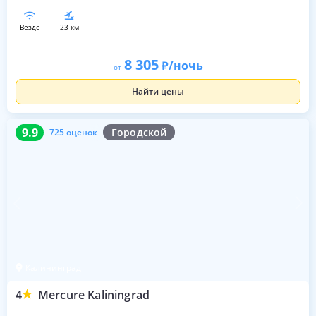
везде
23 км
8 305
/ночь
от
Найти цены
9.9
725 оценок
9.9
Городской
725 оценок
Калининград
4
Mercure Kaliningrad