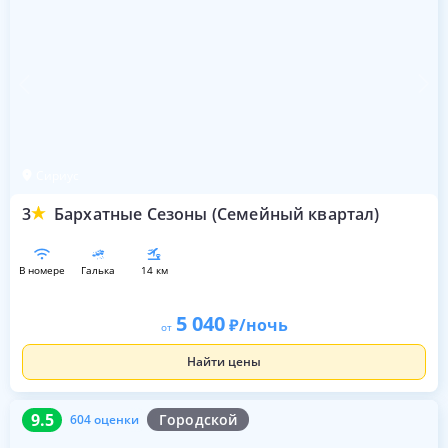
Сириус
3
Бархатные Сезоны (Семейный квартал)
в номере
галька
14 км
5 040
/ночь
от
Найти цены
9.5
604 оценки
9.5
Городской
604 оценки