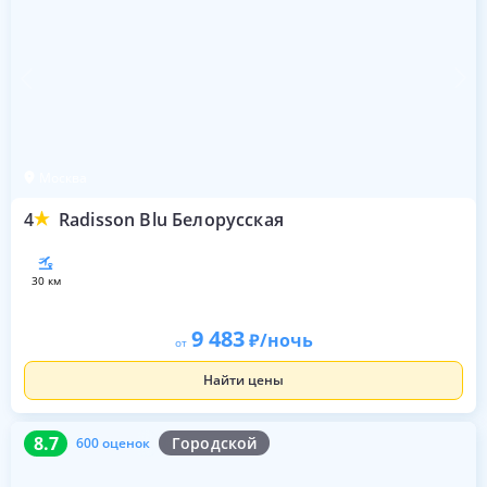
Москва
4
Radisson Blu Белорусская
30 км
9 483
/ночь
от
Найти цены
8.7
600 оценок
8.7
Городской
600 оценок