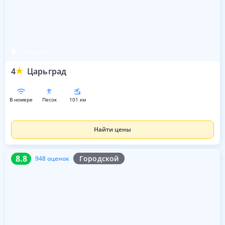
Серпухов
4
Царьград
в номере
песок
101 км
Найти цены
8.8
948 оценок
8.8
Городской
948 оценок