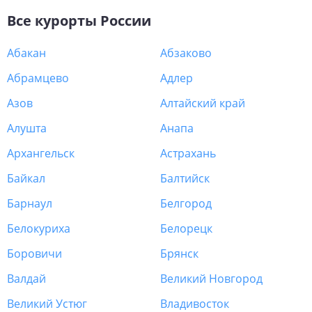
Все курорты
России
Абакан
Абзаково
Абрамцево
Адлер
Азов
Алтайский край
Алушта
Анапа
Архангельск
Астрахань
Байкал
Балтийск
Барнаул
Белгород
Белокуриха
Белорецк
Боровичи
Брянск
Валдай
Великий Новгород
Великий Устюг
Владивосток