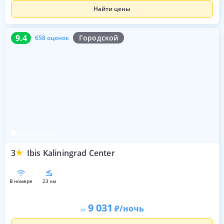
Найти цены
9.4
658 оценок
9.4
Городской
658 оценок
Калининград
3
Ibis Kaliningrad Center
в номере
23 км
9 031
/ночь
от