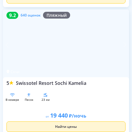
9.2
640 оценок
9.2
Пляжный
640 оценок
Сочи
5
Swissotel Resort Sochi Kamelia
в номере
песок
23 км
19 440
/ночь
от
Найти цены