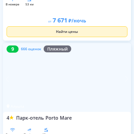
в номере
53 км
7 671
/ночь
от
Найти цены
9
666 оценок
9
Пляжный
666 оценок
Алушта
4
Парк-отель Porto Mare