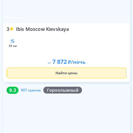
Москва
3
Ibis Moscow Kievskaya
39 км
7 872
/ночь
от
Найти цены
9.3
907 оценок
9.3
Горнолыжный
907 оценок