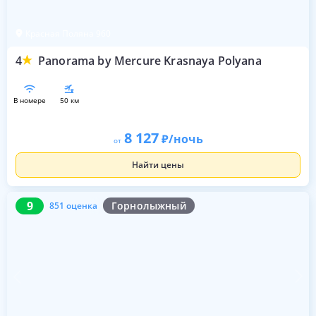
Красная Поляна 960
4
Panorama by Mercure Krasnaya Polyana
в номере
50 км
8 127
/ночь
от
Найти цены
9
851 оценка
9
Горнолыжный
851 оценка