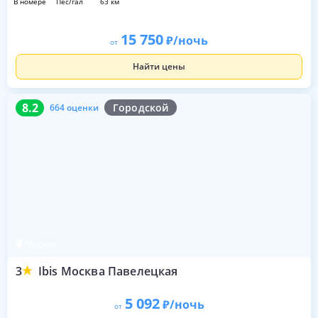
в номере
пес/гал
63 км
15 750
/ночь
от
Найти цены
8.2
664 оценки
8.2
Городской
664 оценки
Москва
3
Ibis Москва Павелецкая
5 092
/ночь
от