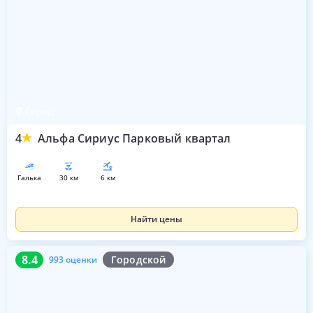
Сириус
4
Альфа Сириус Парковый квартал
галька
30 км
6 км
Найти цены
8.4
993 оценки
8.4
Городской
993 оценки