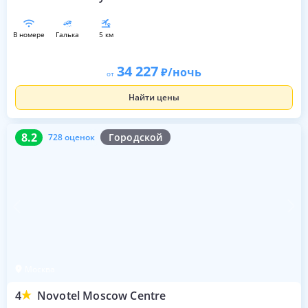
в номере
галька
5 км
34 227
/ночь
от
Найти цены
8.2
728 оценок
8.2
Городской
728 оценок
Москва
4
Novotel Moscow Centre