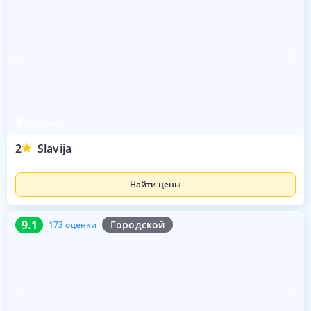
Белград
2
Slavija
Найти цены
9.1
173 оценки
9.1
Городской
173 оценки