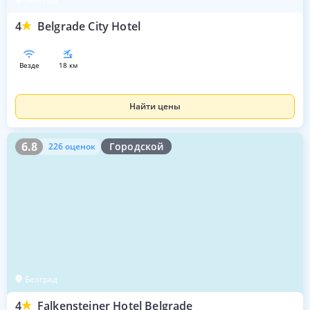
4
Belgrade City Hotel
везде
18 км
Найти цены
6.8
226 оценок
6.8
Городской
226 оценок
Белград
4
Falkensteiner Hotel Belgrade