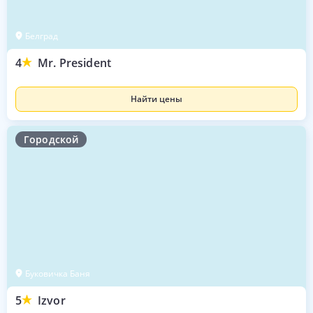
Белград
4
Mr. President
Найти цены
Городской
Буковичка Баня
5
Izvor