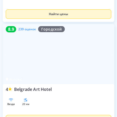
Найти цены
8.9
239 оценок
8.9
Городской
239 оценок
Белград
4
Belgrade Art Hotel
везде
20 км