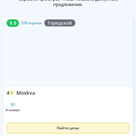
предложения.
9.9
376 оценок
9.9
Городской
376 оценок
Белград
4
Moskva
в номере
Найти цены