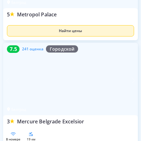
Белград
5
Metropol Palace
Найти цены
7.5
241 оценка
7.5
Городской
241 оценка
Белград
3
Mercure Belgrade Excelsior
в номере
19 км