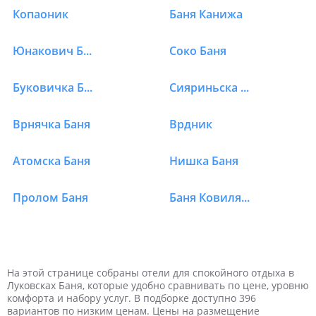
Копаоник
Баня Канижа
Юнакович Баня
Соко Баня
Буковичка Баня
Сияриньска Баня
Врнячка Баня
Врдник
Атомска Баня
Нишка Баня
Пролом Баня
Баня Ковиляча
1 турист
1 день
На выходные
Январь
Новый год
2 дня
Самые дешевые
2 туриста
Февраль
Дешевые
Майские праздники
Отели в Сербии в Луковска Баня
Отели в Сербии в Луковска Баня
Отели в Сербии в Луковска Баня
Отели в Сербии в Луковска Баня
Отели в Сербии в Луковска Баня
Отели в Сербии в Луковска Баня
3 туриста
3 дня
Март
Недорогие
4 дня
4 туриста
Апрель
Дорогие
На этой странице собраны отели для спокойного отдыха в
Луковсках Баня, которые удобно сравнивать по цене, уровню
комфорта и набору услуг. В подборке доступно 396
5 дней
Май
6 дней
Самые дорогие
Июнь
вариантов по низким ценам. Цены на размещение