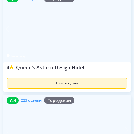
Белград
4
Queen's Astoria Design Hotel
Найти цены
7.3
223 оценки
7.3
Городской
223 оценки