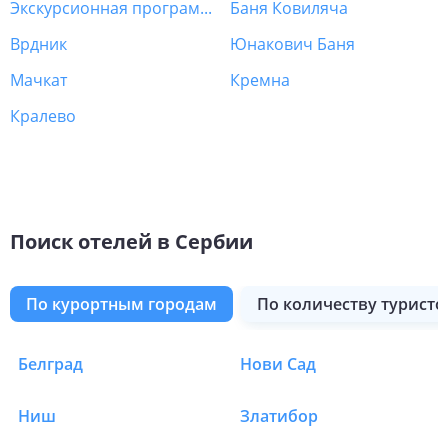
Экскурсионная программа Сербия
Баня Ковиляча
Врдник
Юнакович Баня
Мачкат
Кремна
Кралево
Поиск отелей в Сербии
по курортным городам
по количеству туристо
Белград
Нови Сад
Отели в Сербии в Лук
Ниш
Златибор