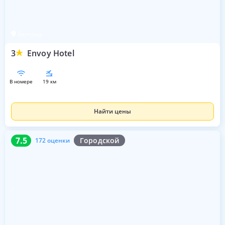
Белград
3
Envoy Hotel
в номере
19 км
Найти цены
7.5
172 оценки
7.5
Городской
172 оценки