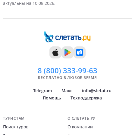
актуальны на 10.08.2026.
7 дней
Июль
8 дней
Август
9 дней
Сентябрь
10 дней
Октябрь
11 дней
Ноябрь
12 дней
Декабрь
13 дней
14 дней
8 (800)
333-99-63
БЕСПЛАТНО В ЛЮБОЕ ВРЕМЯ
Telegram
Макс
info@sletat.ru
Помощь
Техподдержка
Навигация по сайту
ТУРИСТАМ
О СЛЕТАТЬ.РУ
Поиск туров
О компании