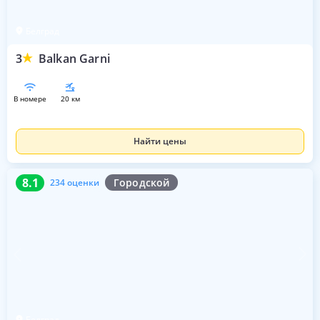
Белград
3
Balkan Garni
в номере
20 км
Найти цены
8.1
234 оценки
8.1
Городской
234 оценки
Белград