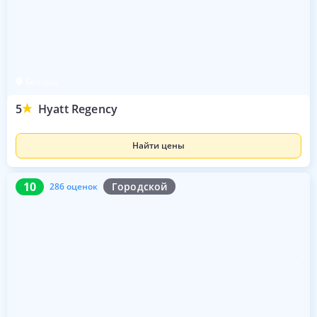
Белград
5
Hyatt Regency
Найти цены
10
286 оценок
10
Городской
286 оценок