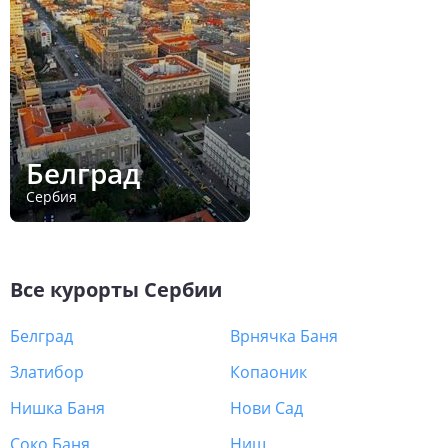
Белград
Сербия
Все курорты
Сербии
Белград
Врнячка Баня
Златибор
Копаоник
Нишка Баня
Нови Сад
Соко Баня
Ниш