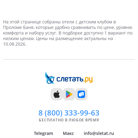
1 турист
1 день
На выходные
Январь
Новый год
2 дня
Самые дешевые
2 туриста
Февраль
Дешевые
Майские праздники
Отели в Сербии в Пролом Баня
Отели в Сербии в Пролом Баня
Отели в Сербии в Пролом Баня
Отели в Сербии в Пролом Баня
Отели в Сербии в Пролом Баня
Отели в Сербии в Пролом Баня
3 туриста
3 дня
Март
Недорогие
4 дня
4 туриста
Апрель
Дорогие
На этой странице собраны отели с детским клубом в
Проломе Баня, которые удобно сравнивать по цене, уровню
комфорта и набору услуг. В подборке доступно 1 вариант по
5 дней
Май
6 дней
Самые дорогие
Июнь
низким ценам. Цены на размещение актуальны на
10.08.2026.
7 дней
Июль
8 дней
Август
9 дней
Сентябрь
10 дней
Октябрь
11 дней
Ноябрь
12 дней
Декабрь
13 дней
14 дней
8 (800)
333-99-63
БЕСПЛАТНО В ЛЮБОЕ ВРЕМЯ
Telegram
Макс
info@sletat.ru