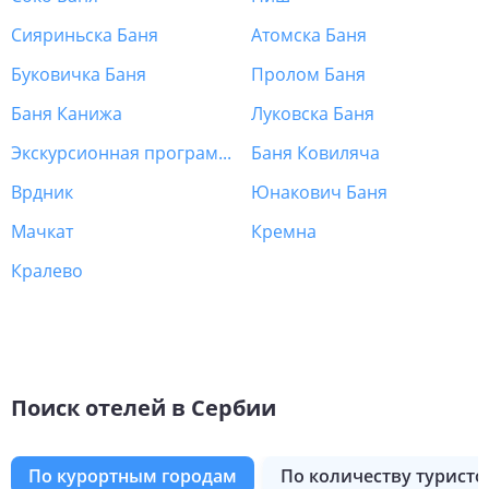
Сияриньска Баня
Атомска Баня
Буковичка Баня
Пролом Баня
Баня Канижа
Луковска Баня
Экскурсионная программа Сербия
Баня Ковиляча
Врдник
Юнакович Баня
Мачкат
Кремна
Кралево
Поиск отелей в Сербии
по курортным городам
по количеству туристо