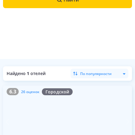
Найдено
1
отелей
По популярности
6.3
26 оценок
6.3
Городской
26 оценок