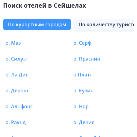
Поиск отелей в Сейшелах
по курортным городам
по количеству туристо
о. Маэ
о. Серф
Отели в Сейшелах в о.
о. Силуэт
о. Праслин
о. Ла Диг
о.Платт
о. Дерош
о. Кузин
о. Альфонс
о. Нор
о. Раунд
о. Денис