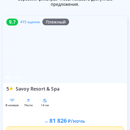
предложения.
9.7
415 оценок
9.7
Пляжный
415 оценок
о. Маэ
5
Savoy Resort & Spa
в номере
песок
14 км
81 826
/ночь
от