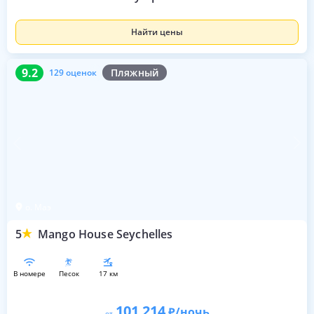
Найти цены
9.2
129 оценок
9.2
Пляжный
129 оценок
о. Маэ
5
Mango House Seychelles
в номере
песок
17 км
101 214
/ночь
от