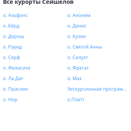
Все курорты
Сейшелов
о. Альфонс
о. Аноним
о. Бёрд
о. Денис
о. Дерош
о. Кузин
о. Раунд
о. Святой Анны
о. Серф
о. Силуэт
о. Фелисити
о. Фрегат
о. Ла Диг
о. Маэ
о. Праслин
Экскурсионная программа Сейшелы
о. Нор
о.Платт