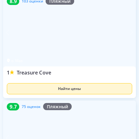
8.9
Пляжный
103 оценки
о. Маэ
1
Treasure Cove
Найти цены
9.7
75 оценок
9.7
Пляжный
75 оценок