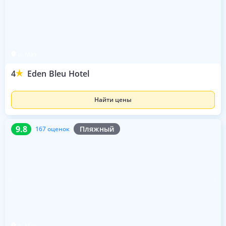
о. Маэ
4
Eden Bleu Hotel
Найти цены
9.8
167 оценок
9.8
Пляжный
167 оценок
о. Маэ