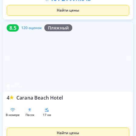
Найти цены
8.5
120 оценок
8.5
Пляжный
120 оценок
о. Маэ
4
Carana Beach Hotel
в номере
песок
17 км
Найти цены