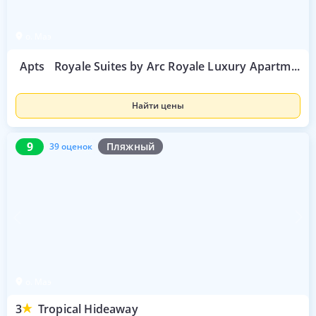
о. Маэ
Apts
Royale Suites by Arc Royale Luxury Apartments
Найти цены
9
39 оценок
9
Пляжный
39 оценок
о. Маэ
3
Tropical Hideaway