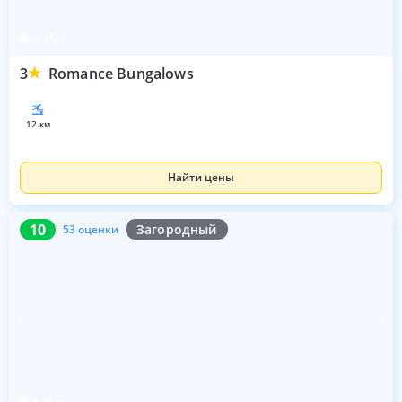
о. Маэ
3
Romance Bungalows
12 км
Найти цены
10
53 оценки
10
Загородный
53 оценки
о. Маэ