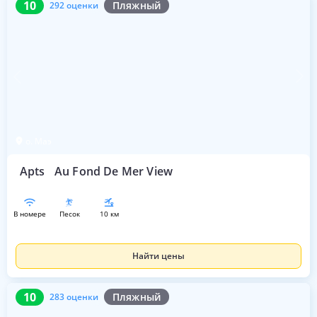
10
Пляжный
292 оценки
о. Маэ
Apts
Au Fond De Mer View
в номере
песок
10 км
Найти цены
10
283 оценки
10
Пляжный
283 оценки