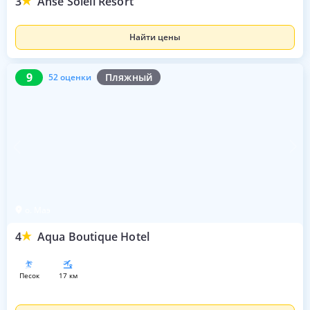
3
Anse Soleil Resort
Найти цены
9
52 оценки
9
Пляжный
52 оценки
о. Маэ
4
Aqua Boutique Hotel
песок
17 км