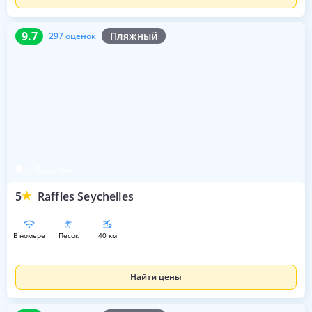
9.7
297 оценок
9.7
Пляжный
297 оценок
о. Праслин
5
Raffles Seychelles
в номере
песок
40 км
Найти цены
10
292 оценки