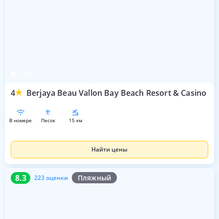
о. Маэ
4
Berjaya Beau Vallon Bay Beach Resort & Casino
в номере
песок
15 км
Найти цены
8.3
223 оценки
8.3
Пляжный
223 оценки