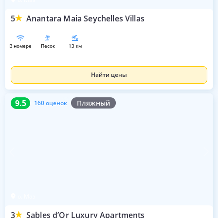
5
Anantara Maia Seychelles Villas
в номере
песок
13 км
Найти цены
9.5
160 оценок
9.5
Пляжный
160 оценок
о. Маэ
3
Sables d’Or Luxury Apartments