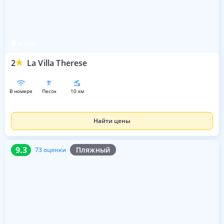
о. Маэ
2
La Villa Therese
в номере
песок
10 км
Найти цены
9.3
73 оценки
9.3
Пляжный
73 оценки