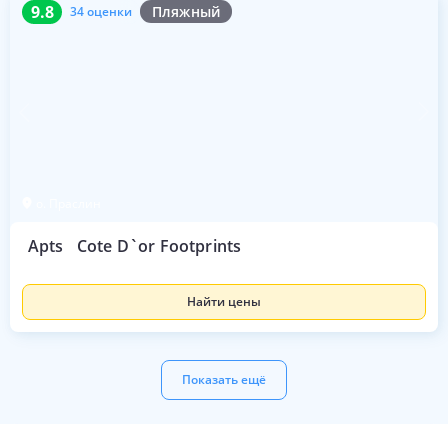
9.8
34 оценки
9.8
Пляжный
34 оценки
о. Праслин
Apts
Cote D`or Footprints
Найти цены
Показать ещё