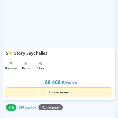
о. Маэ
5
Story Seychelles
в номере
песок
14 км
88 468
/ночь
от
Найти цены
7.6
280 оценок
7.6
Пляжный
280 оценок