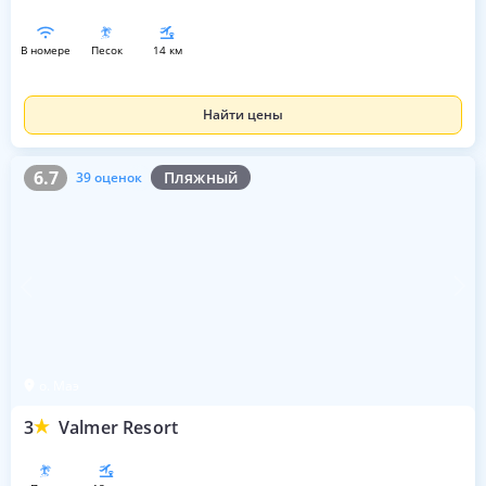
в номере
песок
14 км
Найти цены
6.7
39 оценок
6.7
Пляжный
39 оценок
о. Маэ
3
Valmer Resort