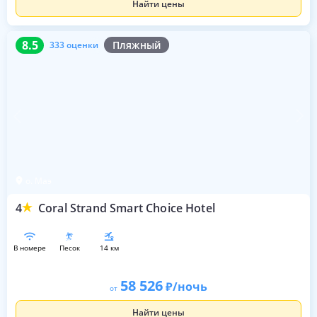
Найти цены
8.5
333 оценки
8.5
Пляжный
333 оценки
о. Маэ
4
Coral Strand Smart Choice Hotel
в номере
песок
14 км
58 526
/ночь
от
Найти цены