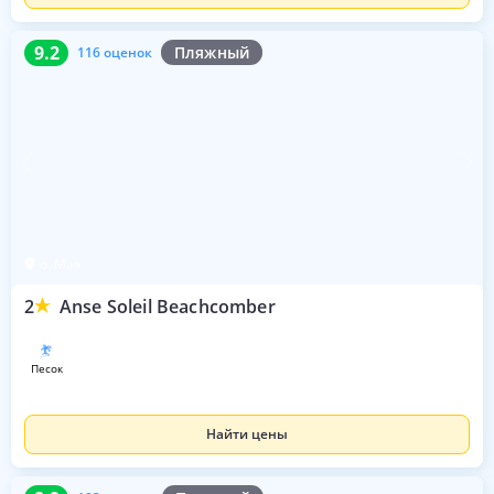
9.2
116 оценок
9.2
Пляжный
116 оценок
о. Маэ
2
Anse Soleil Beachcomber
песок
Найти цены
8.9
103 оценки