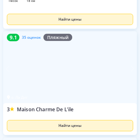
песок
18 км
Найти цены
9.1
35 оценок
9.1
Пляжный
35 оценок
о. Ла Диг
3
Maison Charme De L'ile
Найти цены