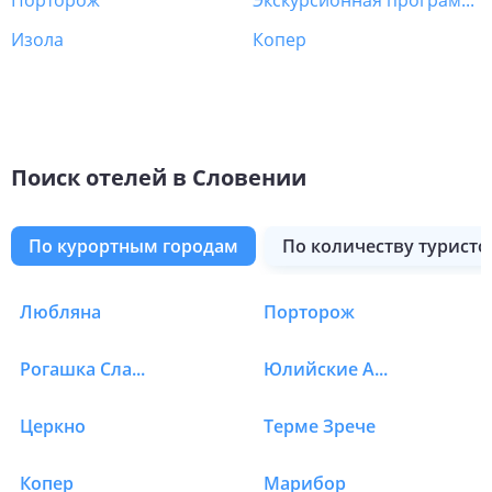
Порторож
Экскурсионная программа Словения
Изола
Копер
Поиск отелей в Словении
по курортным городам
по количеству туристо
Любляна
Порторож
Отели в Словении в 
Рогашка Слатина
Юлийские Альпы
Церкно
Терме Зрече
Копер
Марибор