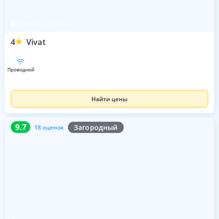
Моравске Топлице
4
Vivat
проводной
Найти цены
9.7
18 оценок
9.7
Загородный
18 оценок