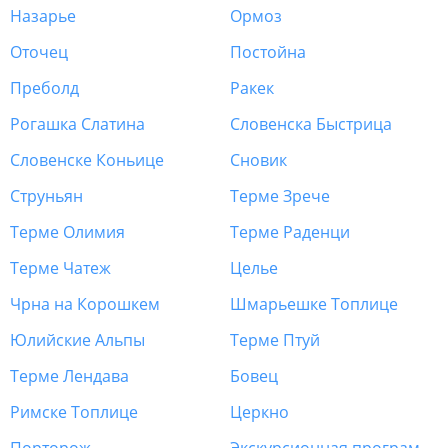
Назарье
Ормоз
Оточец
Постойна
Преболд
Ракек
Рогашка Слатина
Словенска Быстрица
Словенске Коньице
Сновик
Струньян
Терме Зрече
Терме Олимия
Терме Раденци
Терме Чатеж
Целье
Чрна на Корошкем
Шмарьешке Топлице
Юлийские Альпы
Терме Птуй
Терме Лендава
Бовец
Римске Топлице
Церкно