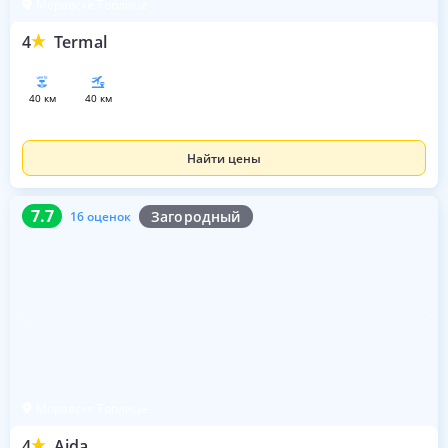
Моравске Топлице
4
Termal
40 км
40 км
Найти цены
7.7
16 оценок
7.7
Загородный
16 оценок
Моравске Топлице
4
Ajda