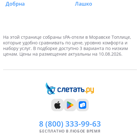
Добрна
Лашко
1 турист
1 день
На выходные
Январь
Новый год
2 дня
Самые дешевые
2 туриста
Февраль
Дешевые
Майские праздники
Отели в Словении в Моравске Топлице
Отели в Словении в Моравске Топлице
Отели в Словении в Моравске Топлице
Отели в Словении в Моравске Топлице
Отели в Словении в Моравске Топлице
Отели в Словении в Моравске Топлице
3 туриста
3 дня
Март
Недорогие
4 дня
4 туриста
Апрель
Дорогие
На этой странице собраны sPA-отели в Моравске Топлице,
которые удобно сравнивать по цене, уровню комфорта и
набору услуг. В подборке доступно 3 варианта по низким
5 дней
Май
6 дней
Самые дорогие
Июнь
ценам. Цены на размещение актуальны на 10.08.2026.
7 дней
Июль
8 дней
Август
9 дней
Сентябрь
10 дней
Октябрь
11 дней
Ноябрь
12 дней
Декабрь
13 дней
14 дней
8 (800)
333-99-63
БЕСПЛАТНО В ЛЮБОЕ ВРЕМЯ