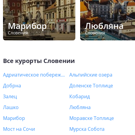
Марибор
Любляна
Словения
Словения
Все курорты
Словении
Адриатическое побережье
Альпийские озера
Добрна
Доленске Топлице
Залец
Кобарид
Лашко
Любляна
Марибор
Моравске Топлице
Мост на Сочи
Мурска Собота