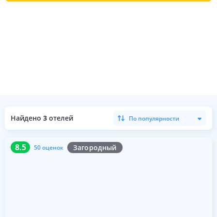
Найдено
3
отелей
По популярности
8.5
50 оценок
8.5
Загородный
50 оценок