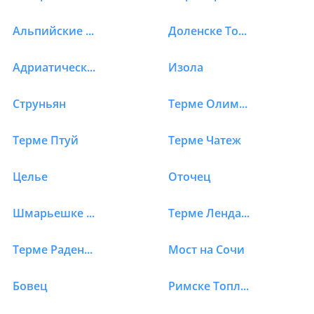
Альпийские озера
Доленске Топлице
Адриатическое побережье
Изола
Струньян
Терме Олимия
Терме Птуй
Терме Чатеж
Целье
Оточец
Шмарьешке Топлице
Терме Лендава
Терме Раденци
Мост на Сочи
Бовец
Римске Топлице