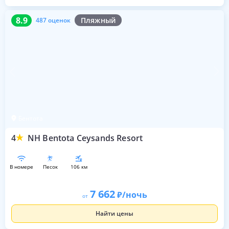
8.9
487 оценок
8.9
Пляжный
487 оценок
Бентота
4
NH Bentota Ceysands Resort
в номере
песок
106 км
7 662
/ночь
от
Найти цены