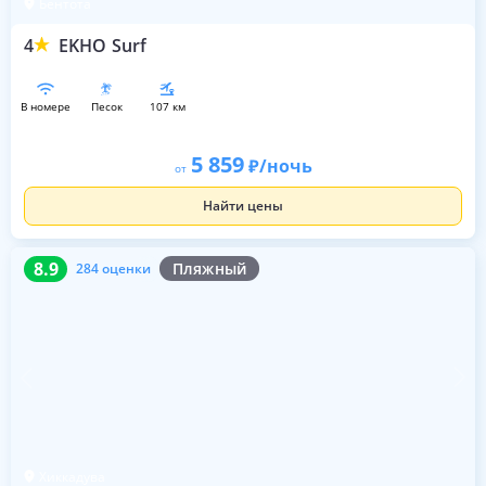
Бентота
4
EKHO Surf
в номере
песок
107 км
5 859
/ночь
от
Найти цены
8.9
284 оценки
8.9
Пляжный
284 оценки
Хиккадува