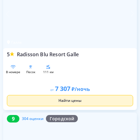
Галле
5
Radisson Blu Resort Galle
в номере
песок
111 км
7 307
/ночь
от
Найти цены
9
304 оценки
9
Городской
304 оценки