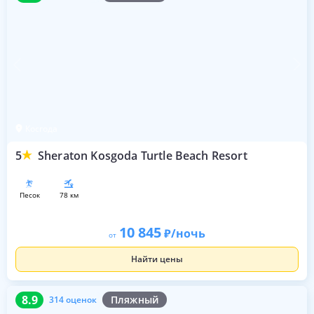
Косгода
5
Sheraton Kosgoda Turtle Beach Resort
песок
78 км
10 845
/ночь
от
Найти цены
8.9
314 оценок
8.9
Пляжный
314 оценок