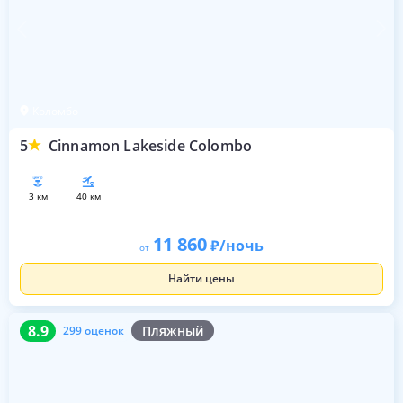
Коломбо
5
Cinnamon Lakeside Colombo
3 км
40 км
11 860
/ночь
от
Найти цены
8.9
299 оценок
8.9
Пляжный
299 оценок