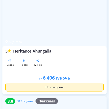
Ахунгала
5
Heritance Ahungalla
везде
песок
121 км
6 496
/ночь
от
Найти цены
8.8
312 оценок
8.8
Пляжный
312 оценок