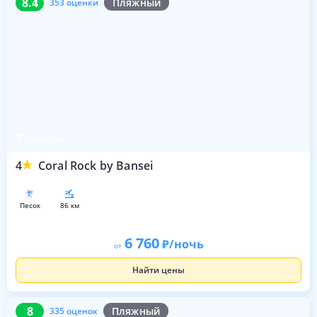
8.4
Пляжный
353 оценки
Хиккадува
4
Coral Rock by Bansei
песок
86 км
6 760
/ночь
от
Найти цены
8
335 оценок
8
Пляжный
335 оценок