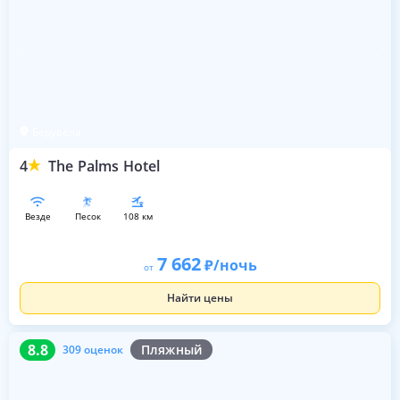
Берувела
4
The Palms Hotel
везде
песок
108 км
7 662
/ночь
от
Найти цены
8.8
309 оценок
8.8
Пляжный
309 оценок