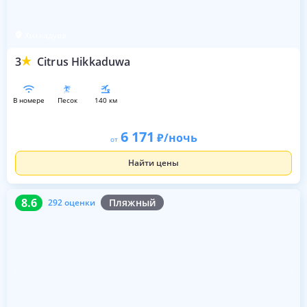
Хиккадува
3
Citrus Hikkaduwa
в номере
песок
140 км
6 171
/ночь
от
Найти цены
8.6
292 оценки
8.6
Пляжный
292 оценки