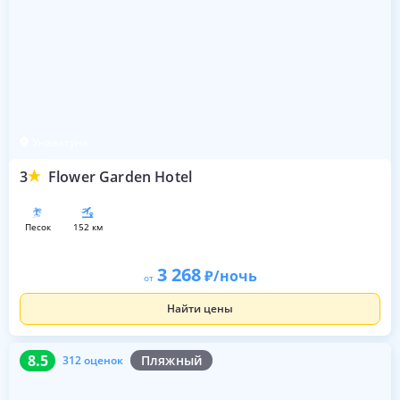
Унаватуна
3
Flower Garden Hotel
песок
152 км
3 268
/ночь
от
Найти цены
8.5
312 оценок
8.5
Пляжный
312 оценок