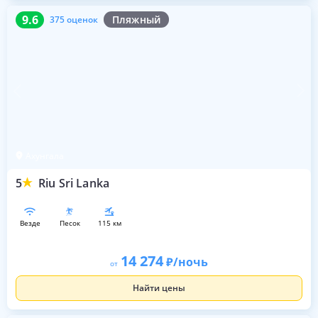
9.6
375 оценок
9.6
Пляжный
375 оценок
Ахунгала
5
Riu Sri Lanka
везде
песок
115 км
14 274
/ночь
от
Найти цены