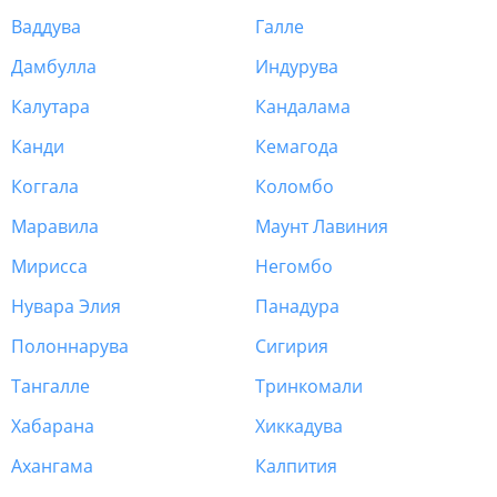
Ваддува
Галле
Дамбулла
Индурува
Калутара
Кандалама
Канди
Кемагода
Коггала
Коломбо
Маравила
Маунт Лавиния
Мирисса
Негомбо
Нувара Элия
Панадура
Полоннарува
Сигирия
Тангалле
Тринкомали
Хабарана
Хиккадува
Ахангама
Калпития