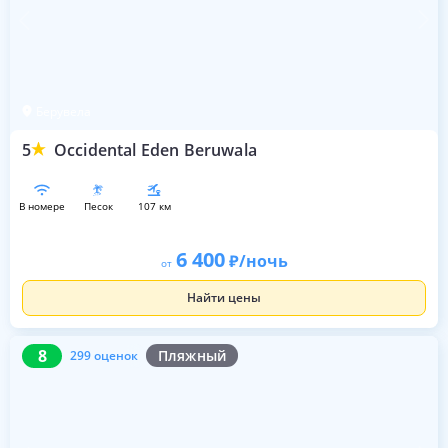
Берувела
5
Occidental Eden Beruwala
в номере
песок
107 км
6 400
/ночь
от
Найти цены
8
299 оценок
8
Пляжный
299 оценок