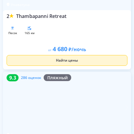
Унаватуна
2
Thambapanni Retreat
песок
165 км
4 680
/ночь
от
Найти цены
9.3
286 оценок
9.3
Пляжный
286 оценок