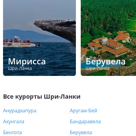
Мирисса
Берувела
Шри-Ланка
Шри-Ланка
Все курорты
Шри-Ланки
Анурадхапура
Аругам-Бей
Ахунгала
Бандаравела
Бентота
Берувела