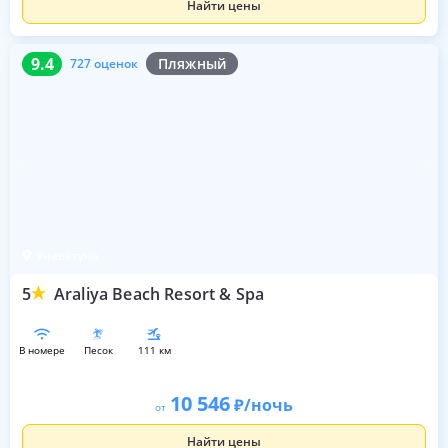
Найти цены
9.4
727 оценок
9.4
Пляжный
727 оценок
Унаватуна
5
Araliya Beach Resort & Spa
в номере
песок
111 км
10 546
/ночь
от
Найти цены