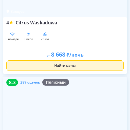
Ваддува
4
Citrus Waskaduwa
в номере
песок
78 км
8 668
/ночь
от
Найти цены
8.3
289 оценок
8.3
Пляжный
289 оценок