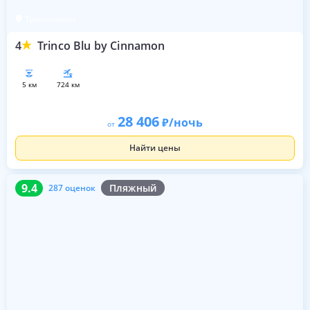
Тринкомали
4
Trinco Blu by Cinnamon
5 км
724 км
28 406
/ночь
от
Найти цены
9.4
287 оценок
9.4
Пляжный
287 оценок