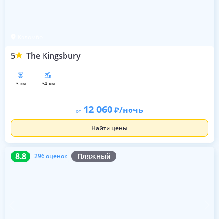
Коломбо
5
The Kingsbury
3 км
34 км
12 060
/ночь
от
Найти цены
8.8
296 оценок
8.8
Пляжный
296 оценок