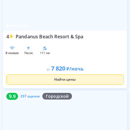
Индурува
4
Pandanus Beach Resort & Spa
в номере
песок
111 км
7 820
/ночь
от
Найти цены
9.9
297 оценок
9.9
Городской
297 оценок