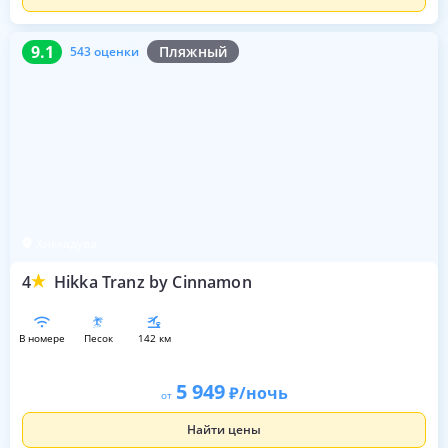
9.1
543 оценки
9.1
Пляжный
543 оценки
Хиккадува
4
Hikka Tranz by Cinnamon
в номере
песок
142 км
5 949
/ночь
от
Найти цены