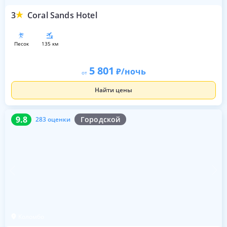
3
Coral Sands Hotel
песок
135 км
5 801
/ночь
от
Найти цены
9.8
283 оценки
9.8
Городской
283 оценки
Коломбо