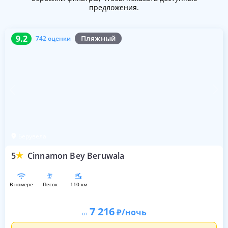
предложения.
9.2
742 оценки
9.2
Пляжный
742 оценки
Берувела
5
Cinnamon Bey Beruwala
в номере
песок
110 км
7 216
/ночь
от