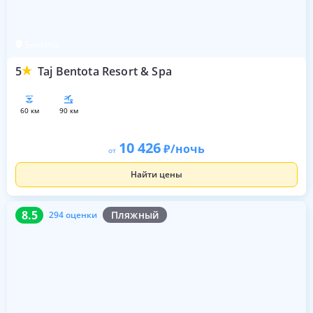
Бентота
5
Taj Bentota Resort & Spa
60 км
90 км
10 426
/ночь
от
Найти цены
8.5
294 оценки
8.5
Пляжный
294 оценки