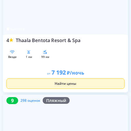
Бентота
4
Thaala Bentota Resort & Spa
везде
1 км
99 км
7 192
/ночь
от
Найти цены
9
298 оценок
9
Пляжный
298 оценок