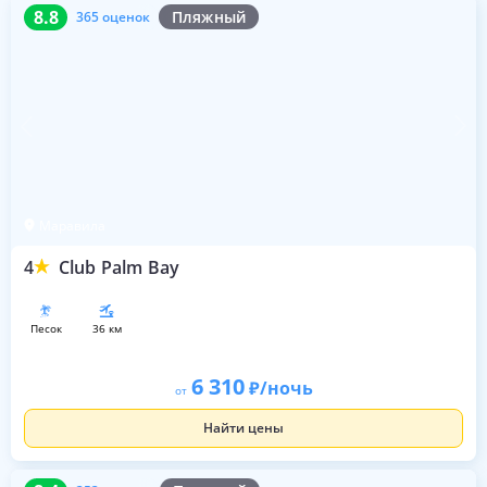
8.8
365 оценок
8.8
Пляжный
365 оценок
Маравила
4
Club Palm Bay
песок
36 км
6 310
/ночь
от
Найти цены
8.4
353 оценки