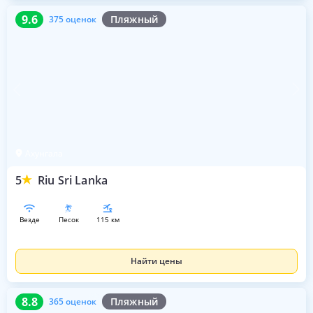
9.6
375 оценок
9.6
Пляжный
375 оценок
Ахунгала
5
Riu Sri Lanka
везде
песок
115 км
Найти цены
8.8
365 оценок
8.8
Пляжный
365 оценок