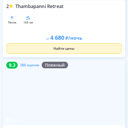
2
Thambapanni Retreat
песок
165 км
4 680
/ночь
от
Найти цены
9.3
286 оценок
9.3
Пляжный
286 оценок
Бентота