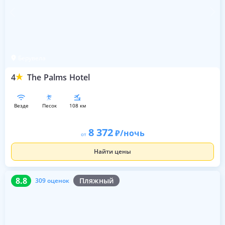
Берувела
4
The Palms Hotel
везде
песок
108 км
8 372
/ночь
от
Найти цены
8.8
309 оценок
8.8
Пляжный
309 оценок