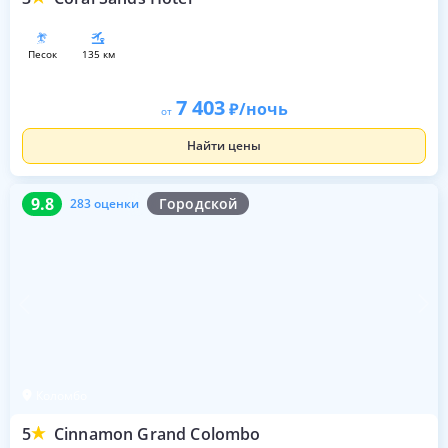
песок
135 км
7 403
/ночь
от
Найти цены
9.8
283 оценки
9.8
Городской
283 оценки
Коломбо
5
Cinnamon Grand Colombo