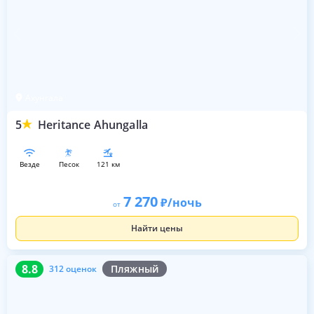
Ахунгала
5
Heritance Ahungalla
везде
песок
121 км
7 270
/ночь
от
Найти цены
8.8
312 оценок
8.8
Пляжный
312 оценок