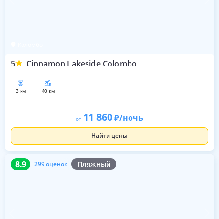
Коломбо
5
Cinnamon Lakeside Colombo
3 км
40 км
11 860
/ночь
от
Найти цены
8.9
299 оценок
8.9
Пляжный
299 оценок