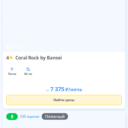
Хиккадува
4
Coral Rock by Bansei
песок
86 км
7 375
/ночь
от
Найти цены
8
335 оценок
8
Пляжный
335 оценок