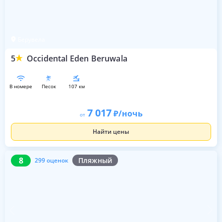
Берувела
5
Occidental Eden Beruwala
в номере
песок
107 км
7 017
/ночь
от
Найти цены
8
299 оценок
8
Пляжный
299 оценок