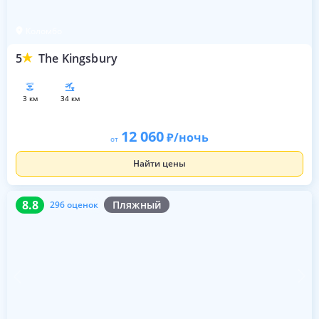
Коломбо
5
The Kingsbury
3 км
34 км
12 060
/ночь
от
Найти цены
8.8
296 оценок
8.8
Пляжный
296 оценок