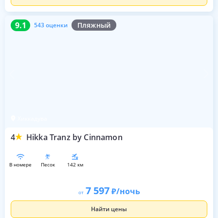
9.1
543 оценки
9.1
Пляжный
543 оценки
Хиккадува
4
Hikka Tranz by Cinnamon
в номере
песок
142 км
7 597
/ночь
от
Найти цены