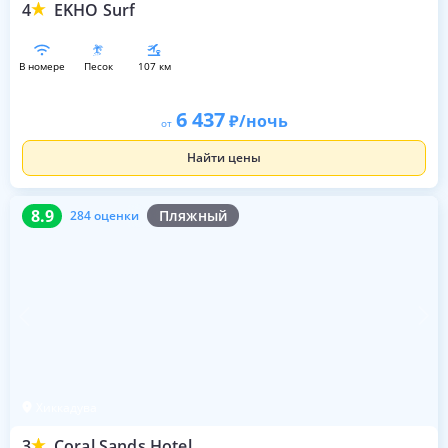
4
EKHO Surf
в номере
песок
107 км
6 437
/ночь
от
Найти цены
8.9
284 оценки
8.9
Пляжный
284 оценки
Хиккадува
3
Coral Sands Hotel