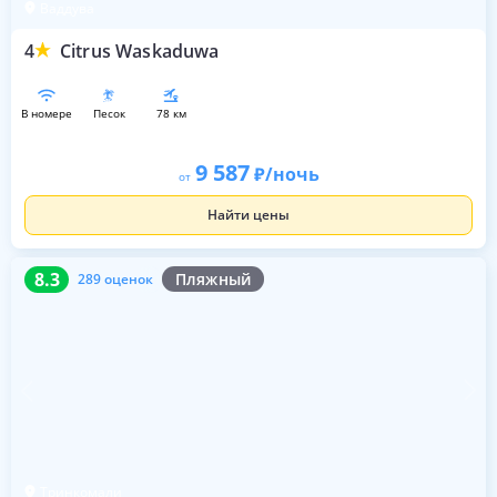
Ваддува
4
Citrus Waskaduwa
в номере
песок
78 км
9 587
/ночь
от
Найти цены
8.3
289 оценок
8.3
Пляжный
289 оценок
Тринкомали