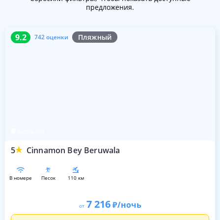
предложения.
9.2
742 оценки
9.2
Пляжный
742 оценки
Берувела
5
Cinnamon Bey Beruwala
в номере
песок
110 км
7 216
/ночь
от