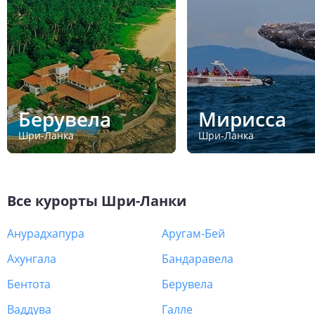
Берувела
Мирисса
Шри-Ланка
Шри-Ланка
Все курорты
Шри-Ланки
Анурадхапура
Аругам-Бей
Ахунгала
Бандаравела
Бентота
Берувела
Ваддува
Галле