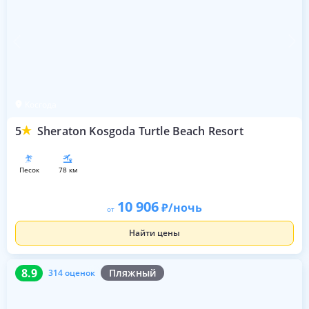
Косгода
5
Sheraton Kosgoda Turtle Beach Resort
песок
78 км
10 906
/ночь
от
Найти цены
8.9
314 оценок
8.9
Пляжный
314 оценок