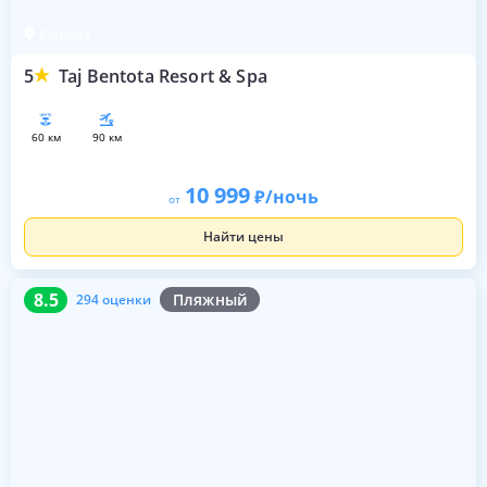
Бентота
5
Taj Bentota Resort & Spa
60 км
90 км
10 999
/ночь
от
Найти цены
8.5
294 оценки
8.5
Пляжный
294 оценки