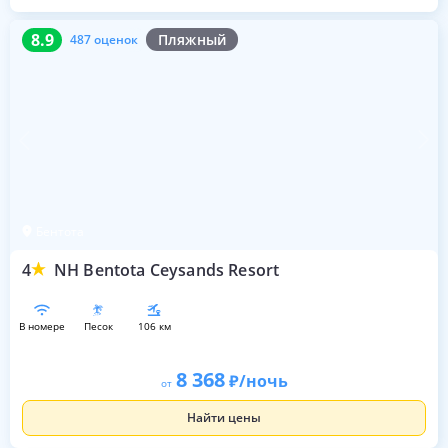
8.9
487 оценок
8.9
Пляжный
487 оценок
Бентота
4
NH Bentota Ceysands Resort
в номере
песок
106 км
8 368
/ночь
от
Найти цены