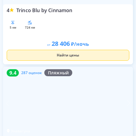
4
Trinco Blu by Cinnamon
5 км
724 км
28 406
/ночь
от
Найти цены
9.4
287 оценок
9.4
Пляжный
287 оценок
Унаватуна