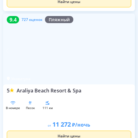
Найти цены
9.4
727 оценок
9.4
Пляжный
727 оценок
Унаватуна
5
Araliya Beach Resort & Spa
в номере
песок
111 км
11 272
/ночь
от
Найти цены