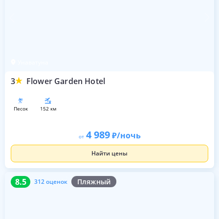
Унаватуна
3
Flower Garden Hotel
песок
152 км
4 989
/ночь
от
Найти цены
8.5
312 оценок
8.5
Пляжный
312 оценок