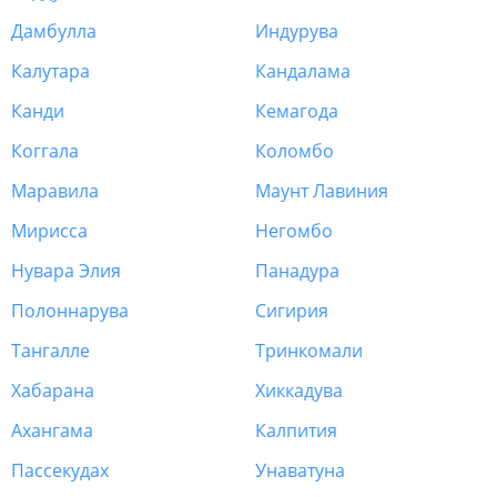
Дамбулла
Индурува
Калутара
Кандалама
Канди
Кемагода
Коггала
Коломбо
Маравила
Маунт Лавиния
Мирисса
Негомбо
Нувара Элия
Панадура
Полоннарува
Сигирия
Тангалле
Тринкомали
Хабарана
Хиккадува
Ахангама
Калпития
Пассекудах
Унаватуна