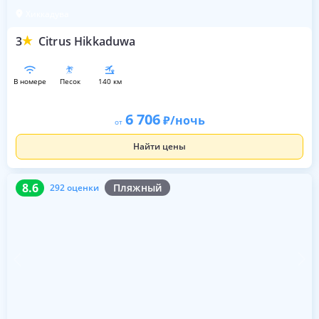
Хиккадува
3
Citrus Hikkaduwa
в номере
песок
140 км
6 706
/ночь
от
Найти цены
8.6
292 оценки
8.6
Пляжный
292 оценки