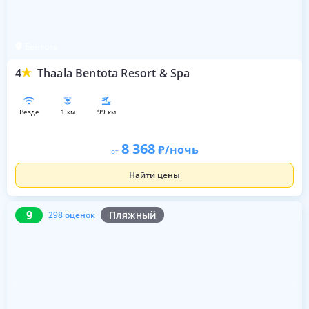
Бентота
4
Thaala Bentota Resort & Spa
везде
1 км
99 км
8 368
/ночь
от
Найти цены
9
298 оценок
9
Пляжный
298 оценок