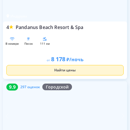
Индурува
4
Pandanus Beach Resort & Spa
в номере
песок
111 км
8 178
/ночь
от
Найти цены
9.9
297 оценок
9.9
Городской
297 оценок