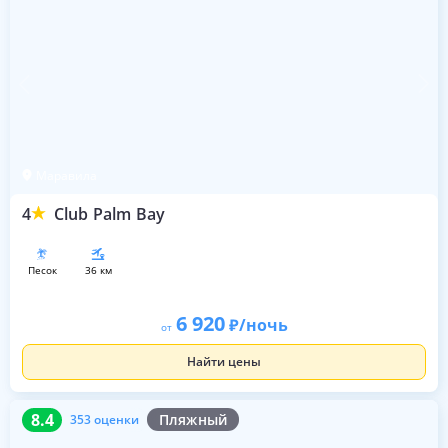
Маравила
4
Club Palm Bay
песок
36 км
6 920
/ночь
от
Найти цены
8.4
353 оценки
8.4
Пляжный
353 оценки