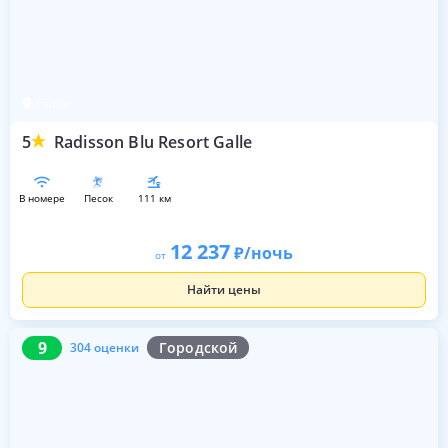
Галле
5
Radisson Blu Resort Galle
в номере
песок
111 км
12 237
/ночь
от
Найти цены
9
304 оценки
9
Городской
304 оценки