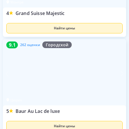
Монтрё
4
Grand Suisse Majestic
Найти цены
9.1
262 оценки
9.1
Городской
262 оценки
Цюрих
5
Baur Au Lac de luxe
Найти цены