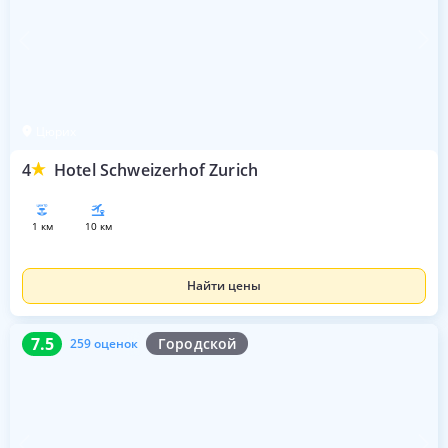
Цюрих
4
Hotel Schweizerhof Zurich
1 км
10 км
Найти цены
7.5
259 оценок
7.5
Городской
259 оценок