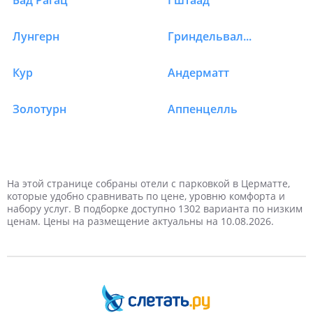
Бад Рагац
Гштаад
Лунгерн
Гриндельвальд
Кур
Андерматт
Золотурн
Аппенцелль
1 турист
1 день
На выходные
Январь
Новый год
2 дня
Самые дешевые
2 туриста
Февраль
Дешевые
Майские праздники
Отели в Швейцарии в Церматт
Отели в Швейцарии в Церматт
Отели в Швейцарии в Церматт
Отели в Швейцарии в Церматт
Отели в Швейцарии в Церматт
Отели в Швейцарии в Церматт
3 туриста
3 дня
Март
Недорогие
4 дня
4 туриста
Апрель
Дорогие
На этой странице собраны отели с парковкой в Церматте,
которые удобно сравнивать по цене, уровню комфорта и
набору услуг. В подборке доступно 1302 варианта по низким
5 дней
Май
6 дней
Самые дорогие
Июнь
ценам. Цены на размещение актуальны на 10.08.2026.
7 дней
Июль
8 дней
Август
9 дней
Сентябрь
10 дней
Октябрь