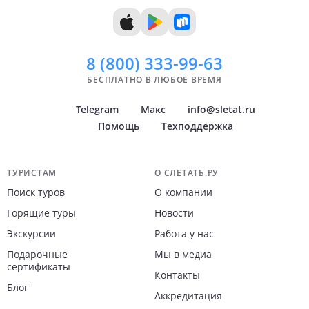
11 дней
Ноябрь
12 дней
Декабрь
13 дней
14 дней
8 (800)
333-99-63
БЕСПЛАТНО В ЛЮБОЕ ВРЕМЯ
Telegram
Макс
info@sletat.ru
Помощь
Техподдержка
Навигация по сайту
ТУРИСТАМ
О СЛЕТАТЬ.РУ
Поиск туров
О компании
Горящие туры
Новости
Экскурсии
Работа у нас
Подарочные
Мы в медиа
сертификаты
Контакты
Блог
Аккредитация