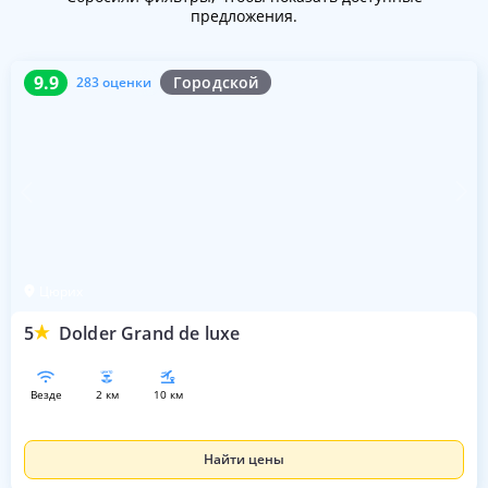
предложения.
9.9
283 оценки
9.9
Городской
283 оценки
Цюрих
5
Dolder Grand de luxe
везде
2 км
10 км
Найти цены