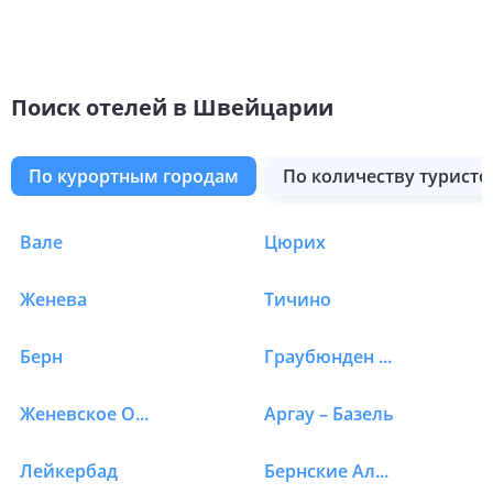
Поиск отелей в Швейцарии
по курортным городам
по количеству туристо
Вале
Цюрих
Отели в Швейцарии в
Женева
Тичино
Берн
Граубюнден (Гризон)
Женевское Озеро
Аргау – Базель
Лейкербад
Бернские Альпы