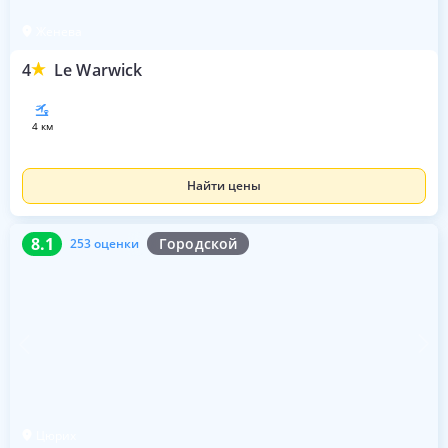
Женева
4
Le Warwick
4 км
Найти цены
8.1
253 оценки
8.1
Городской
253 оценки
Цюрих