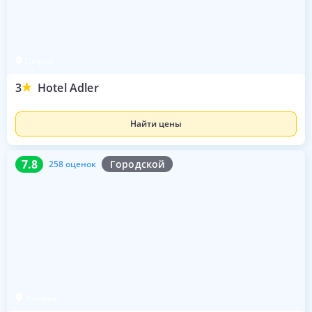
Цюрих
3
Hotel Adler
Найти цены
7.8
258 оценок
7.8
Городской
258 оценок
Женева