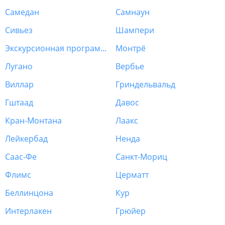
Самедан
Самнаун
Сивьез
Шампери
Экскурсионная программа Швейцария
Монтрё
Лугано
Вербье
Виллар
Гриндельвальд
Гштаад
Давос
Кран-Монтана
Лаакс
Лейкербад
Ненда
Саас-Фе
Санкт-Мориц
Флимс
Церматт
Беллинцона
Кур
Интерлакен
Грюйер