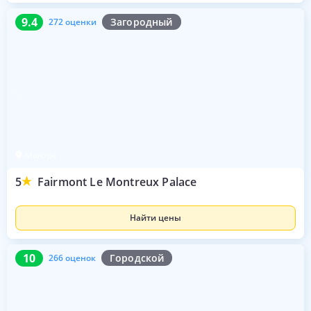
9.4
272 оценки
9.4
Загородный
272 оценки
Монтрё
5
Fairmont Le Montreux Palace
Найти цены
10
266 оценок
10
Городской
266 оценок