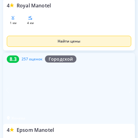
4
Royal Manotel
1 км
4 км
Найти цены
8.3
257 оценок
8.3
Городской
257 оценок
Женева
4
Epsom Manotel