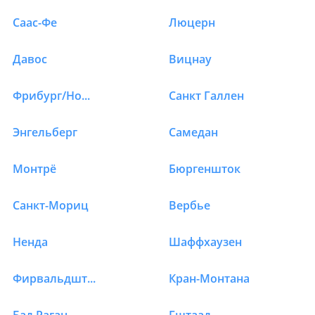
Саас-Фе
Люцерн
Давос
Вицнау
Фрибург/Ношатель
Санкт Галлен
Энгельберг
Самедан
Монтрё
Бюргеншток
Санкт-Мориц
Вербье
Ненда
Шаффхаузен
Фирвальдштетское озеро
Кран-Монтана