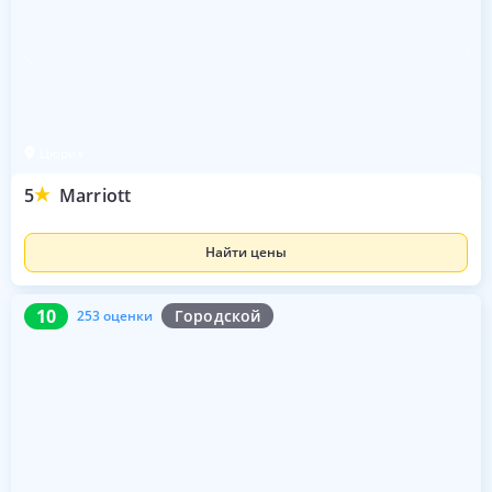
Цюрих
5
Marriott
Найти цены
10
253 оценки
10
Городской
253 оценки