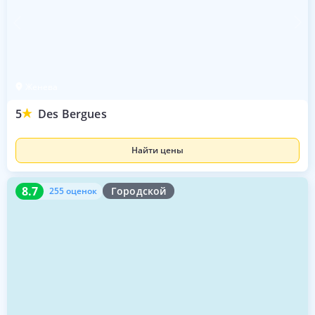
Женева
5
Des Bergues
Найти цены
8.7
255 оценок
8.7
Городской
255 оценок