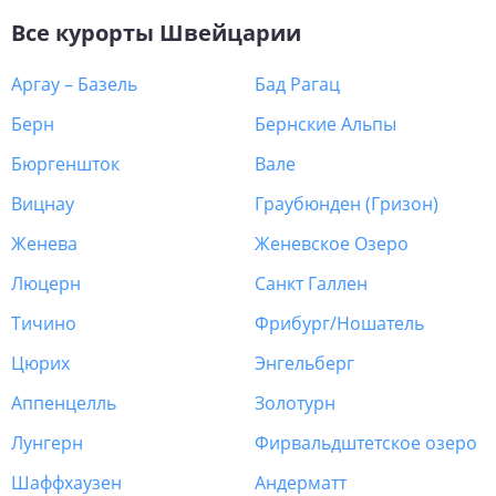
Все курорты
Швейцарии
Аргау – Базель
Бад Рагац
Берн
Бернские Альпы
Бюргеншток
Вале
Вицнау
Граубюнден (Гризон)
Женева
Женевское Озеро
Люцерн
Санкт Галлен
Тичино
Фрибург/Ношатель
Цюрих
Энгельберг
Аппенцелль
Золотурн
Лунгерн
Фирвальдштетское озеро
Шаффхаузен
Андерматт