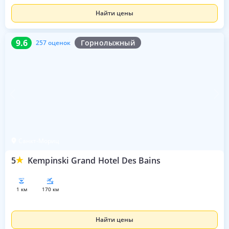
Найти цены
9.6
257 оценок
9.6
Горнолыжный
257 оценок
Санкт-Мориц
5
Kempinski Grand Hotel Des Bains
1 км
170 км
Найти цены