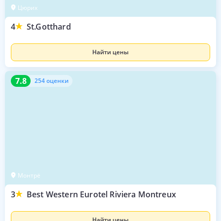
Цюрих
4
St.Gotthard
Найти цены
7.8
254 оценки
7.8
254 оценки
Монтрё
3
Best Western Eurotel Riviera Montreux
Найти цены