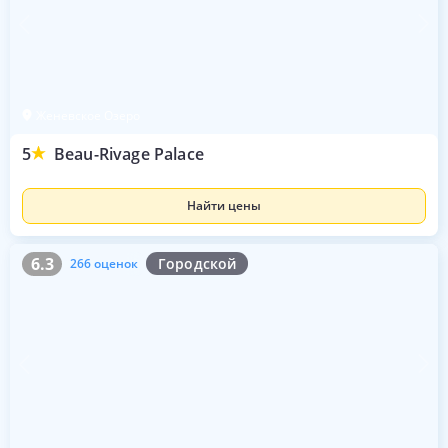
Женевское Озеро
5
Beau-Rivage Palace
Найти цены
6.3
266 оценок
6.3
Городской
266 оценок