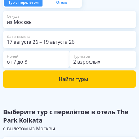
Тур с перелётом
Отель
из Москвы
Откуда
Даты вылета
17 августа 26
–
19 августа 26
Ночей
Туристов
от
7
до
8
2 взрослых
Найти туры
Выберите
тур с перелётом в отель
The
Park Kolkata
с вылетом из
Москвы