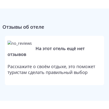
Отель The Park Kolkata предлагает вниманию
149 роскошных
номеров
. В каждом имеется телевизор с экраном 42 дюйма и
DVD-проигрыватель. В ванной комнате приготовлены
бесплатные туалетные принадлежности.
Отзывы об отеле
На этот отель ещё нет
отзывов
Расскажите о своём отдыхе, это поможет
туристам сделать правильный выбор