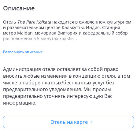
Описание
Отель
The Park Kolkata
находится в оживленном культурном
и развлекательном центре Калькутты, Индия. Станция
метро Maidan, мемориал Виктория и кафедральный собор
расположены в 5 минутах ходьбы .
The Park Kolkata - престижный 4-звездочный отель с
Развернуть описание
богатым интерьером, сочетающий стиль модерн и
культурные особенности декора помещений. Это отличное
место для отдыха в городе.
Администрация отеля оставляет за собой право
В
8 ресторанах
вы сможете попробовать блюда местной и
вносить любые изменения в концепцию отеля, в том
международной кухни, мясо на гриле и морепродукты. В
числе о наборе платных/бесплатных услуг без
здании работает ночной клуб, а также 6 баров и кафе.
предварительного уведомления. Мы просим
После продолжительного дня расслабьтесь в
предварительно уточнять интересующую Вас
гидромассажной ванной или
открытом бассейне
.
информацию.
Поддерживайте форму, занимаясь в тренажерном зале.
Пользуйтесь платным беспроводным в Интернет на всей
территории. Гостям на автомобиле предоставляется
Отель на карте
бесплатная парковка. В отеле сдаются напрокат автомобили
и велосипеды.