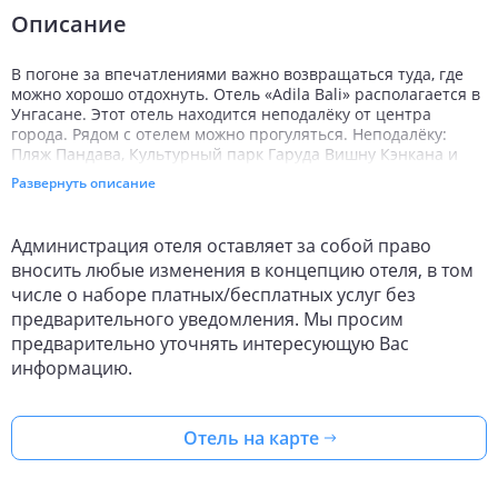
Описание
В погоне за впечатлениями важно возвращаться туда, где
можно хорошо отдохнуть. Отель «Adila Bali» располагается в
Унгасане. Этот отель находится неподалёку от центра
города. Рядом с отелем можно прогуляться. Неподалёку:
Пляж Пандава, Культурный парк Гаруда Вишну Кэнкана и
Пляж Джимбаран.
Развернуть описание
Попробовать новые блюда и отдохнуть можно в ресторане.
Бесплатный Wi-Fi на территории поможет всегда оставаться
Администрация отеля оставляет за собой право
на связи. Специально для автопутешественников
вносить любые изменения в концепцию отеля, в том
организована парковка. Также для гостей в отеле:
массажный кабинет и спа-центр.
числе о наборе платных/бесплатных услуг без
предварительного уведомления. Мы просим
Спортивные гости оценят йога. Готовьтесь к весёлому и
предварительно уточнять интересующую Вас
насыщенному отдыху! На территории есть библиотека.
Здесь будем баловать себя водными процедурами: есть
информацию.
бассейн и открытый бассейн. А ещё в распоряжении гостей
прачечная, индивидуальная регистрация заезда и отъезда,
гладильные услуги, прокат автомобилей, сейф и консьерж.
Отель на карте
Персонал отеля говорит на английском.