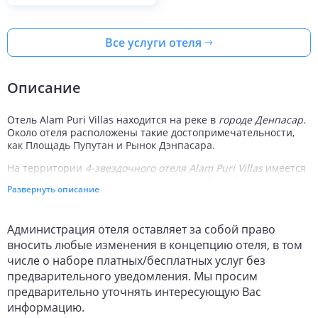
Все услуги отеля
Описание
Отель Alam Puri Villas находится на реке в
городе Денпасар
.
Около отеля расположены такие достопримечательности,
как Площадь Пупутан и Рынок Дэнпасара.
На территории
4-звездочного отеля Alam Puri Villas
имеется
оздоровительный спа-центр, открытый бассейн, спа-ванна,
Развернуть описание
барбекю, ресторан и бар у бассейна. Каждое утро отель
предлагает своим гостям
бесплатный завтрак
.
Администрация отеля оставляет за собой право
Отель предлагает услуги консьержа, услуги по проведению
бракосочетаний, прокат лимузинов и помощь туристам.
вносить любые изменения в концепцию отеля, в том
Также в отеле Alam Puri Villasработает библиотека.
числе о наборе платных/бесплатных услуг без
Сотрудники отеля владеют несколькими языками.
предварительного уведомления. Мы просим
Отель Alam Puri Villas располагает 13 номерами. В каждом
предварительно уточнять интересующую Вас
номере имеется выход на балкон, а также предлагается
информацию.
спутниковое телевидение, DVD-проигрыватель, холодильник,