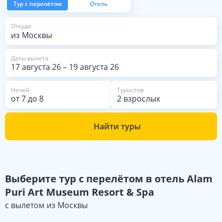
Тур с перелётом
Отель
из Москвы
Откуда
Даты вылета
17 августа 26
–
19 августа 26
Ночей
Туристов
от
7
до
8
2 взрослых
Найти туры
Выберите
тур с перелётом в отель
Alam
Puri Art Museum Resort & Spa
с вылетом из
Москвы