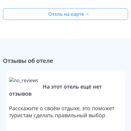
кофеварка-чайник,
бесплатная бутилированная вода
, мини-
бар, кондиционер и зоны для отдыха. По запросу гостей
Отель на карте
предоставляются детские кровати. Обслуживание номеров в
отеле производится ежедневно.
Отзывы об отеле
На этот отель ещё нет
отзывов
Расскажите о своём отдыхе, это поможет
туристам сделать правильный выбор